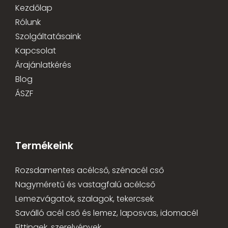
Kezdőlap
Rólunk
Szolgáltatásaink
Kapcsolat
Árajánlatkérés
Blog
ÁSZF
Termékeink
Rozsdamentes acélcső, szénacél cső
Nagyméretű és vastagfalú acélcső
Lemezvágatok, szalagok, tekercsek
Saválló acél cső és lemez, laposvas, idomacél
Fittingek, szerelvények