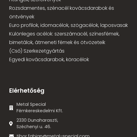
Rozsdamentes, szénacél kovácsdarabok és
öntvények
Euro profilok, idomacélok, szögacélok, laposvasak
Különleges acélok: szerszámacél, színesfémek,
bimetálok, átmeneti fémek és ötvözeteik
(Cső) Szerkezetgyártás
Egyedi kovácsdarabok, köracélok
Elérhetőség
Metal Special
Fémkereskedelmi Kft.
2330 Dunaharaszti,
Széchenyi u. 46.
tibor.fabian@metal-special.com