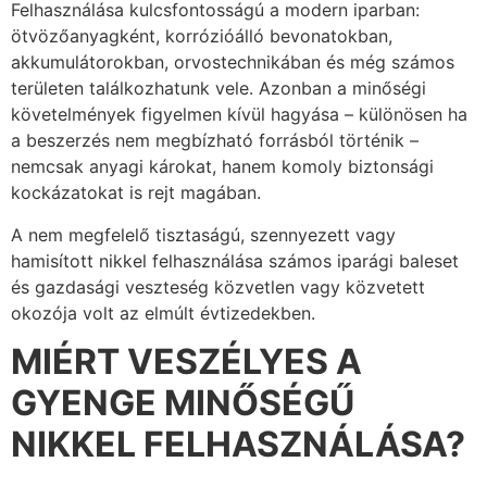
Felhasználása kulcsfontosságú a modern iparban:
ötvözőanyagként, korrózióálló bevonatokban,
akkumulátorokban, orvostechnikában és még számos
területen találkozhatunk vele. Azonban a minőségi
követelmények figyelmen kívül hagyása – különösen ha
a beszerzés nem megbízható forrásból történik –
nemcsak anyagi károkat, hanem komoly biztonsági
kockázatokat is rejt magában.
A nem megfelelő tisztaságú, szennyezett vagy
hamisított nikkel felhasználása számos iparági baleset
és gazdasági veszteség közvetlen vagy közvetett
okozója volt az elmúlt évtizedekben.
MIÉRT VESZÉLYES A
GYENGE MINŐSÉGŰ
NIKKEL FELHASZNÁLÁSA?