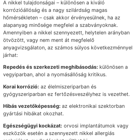
A nikkel tulajdonságai – különösen a kiváló
korrózióállóság és a nagy szilárdság magas
hőmérsékleten – csak akkor érvényesülnek, ha az
alapanyag minősége megfelel a szabványoknak.
Amennyiben a nikkel szennyezett, helytelen arányban
ötvözött, vagy nem ment át megfelelő
anyagvizsgálaton, az számos súlyos következménnyel
járhat:
Repedés és szerkezeti meghibásodás:
különösen a
vegyiparban, ahol a nyomásállóság kritikus.
Korai korrózió:
az élelmiszeriparban és
gyógyszeriparban ez fertőzésveszélyhez is vezethet.
Hibás vezetőképesség:
az elektronikai szektorban
gyártási hibákat okozhat.
Egészségügyi kockázat:
orvosi implantátumok vagy
eszközök esetén a szennyezett nikkel allergiás