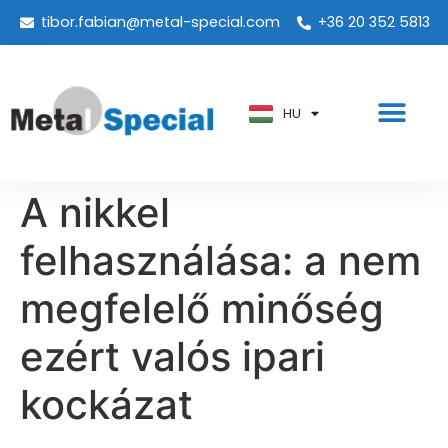
tibor.fabian@metal-special.com
+36 20 352 5813
PT
KO
ZH
HU
AR
A nikkel
felhasználása: a nem
megfelelő minőség
ezért valós ipari
kockázat