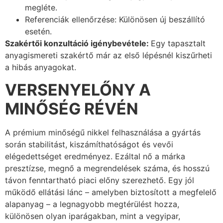
megléte.
Referenciák ellenőrzése: Különösen új beszállító
esetén.
Szakértői konzultáció igénybevétele:
Egy tapasztalt
anyagismereti szakértő már az első lépésnél kiszűrheti
a hibás anyagokat.
VERSENYELŐNY A
MINŐSÉG RÉVÉN
A prémium minőségű nikkel felhasználása a gyártás
során stabilitást, kiszámíthatóságot és vevői
elégedettséget eredményez. Ezáltal nő a márka
presztízse, megnő a megrendelések száma, és hosszú
távon fenntartható piaci előny szerezhető. Egy jól
működő ellátási lánc – amelyben biztosított a megfelelő
alapanyag – a legnagyobb megtérülést hozza,
különösen olyan iparágakban, mint a vegyipar,