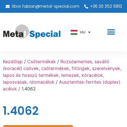
tibor.fabian@metal-special.com
+36 20 352 5813
PT
KO
ZH
HU
AR
Kezdőlap
/
Csőtermékek
/
Rozsdamentes, saválló
(koracél) csövek, csőtermékek, fittingek, szerelvények,
lapos és hosszú termékek, lemezek, köracélok,
laposvasak, idomacélok
/
Ausztenites-ferrites (duplex)
acélok
/ 1.4062
1.4062