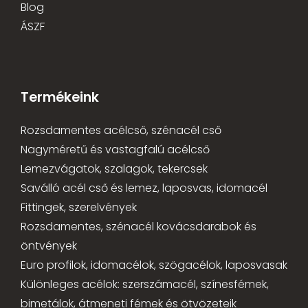
Blog
ÁSZF
Termékeink
Rozsdamentes acélcső, szénacél cső
Nagyméretű és vastagfalú acélcső
Lemezvágatok, szalagok, tekercsek
Saválló acél cső és lemez, laposvas, idomacél
Fittingek, szerelvények
Rozsdamentes, szénacél kovácsdarabok és
öntvények
Euro profilok, idomacélok, szögacélok, laposvasak
Különleges acélok: szerszámacél, színesfémek,
bimetálok, átmeneti fémek és ötvözeteik