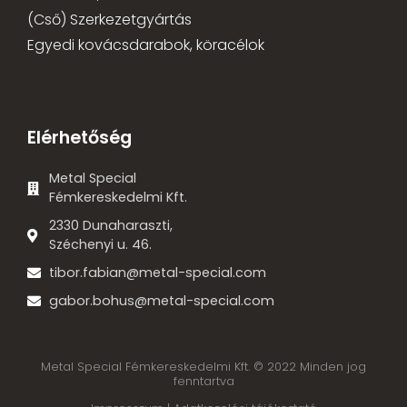
(Cső) Szerkezetgyártás
Egyedi kovácsdarabok, köracélok
Elérhetőség
Metal Special
Fémkereskedelmi Kft.
2330 Dunaharaszti,
Széchenyi u. 46.
tibor.fabian@metal-special.com
gabor.bohus@metal-special.com
Metal Special Fémkereskedelmi Kft. © 2022 Minden jog
fenntartva