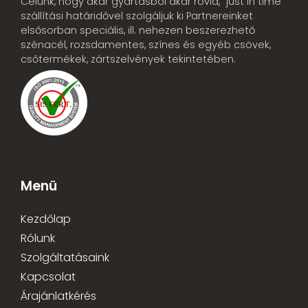
Célunk, hogy akár gyártásból akár rövid, “just in time”
szállítási határidővel szolgáljuk ki Partnereinket
elsősorban speciális, ill. nehezen beszerezhető
szénacél, rozsdamentes, színes és egyéb csövek,
csőtermékek, zártszelvények tekintetében.
Menü
Kezdőlap
Rólunk
Szolgáltatásaink
Kapcsolat
Árajánlatkérés