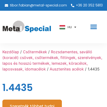
tibor.fabian@metal-special.com
+36 20 352 5813
PT
KO
ZH
HU
AR
Kezdőlap
/
Csőtermékek
/
Rozsdamentes, saválló
(koracél) csövek, csőtermékek, fittingek, szerelvények,
lapos és hosszú termékek, lemezek, köracélok,
laposvasak, idomacélok
/
Ausztenites acélok
/ 1.4435
1.4435
Szeretnék többet tudni