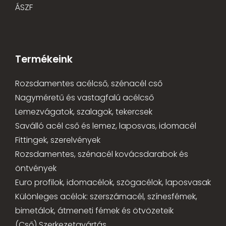
ÁSZF
Termékeink
Rozsdamentes acélcső, szénacél cső
Nagyméretű és vastagfalú acélcső
Lemezvágatok, szalagok, tekercsek
Saválló acél cső és lemez, laposvas, idomacél
Fittingek, szerelvények
Rozsdamentes, szénacél kovácsdarabok és
öntvények
Euro profilok, idomacélok, szögacélok, laposvasak
Különleges acélok: szerszámacél, színesfémek,
bimetálok, átmeneti fémek és ötvözeteik
(Cső) Szerkezetgyártás