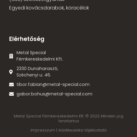
Egyedi kovácsdarabok, köracélok
Elérhetőség
Metal Special
Fémkereskedelmi Kft.
2330 Dunaharaszti,
Széchenyi u. 46.
tibor.fabian@metal-special.com
gabor.bohus@metal-special.com
Metal Special Fémkereskedelmi Kft. © 2022 Minden jog
fenntartva
Impresszum |
Adatkezelési tájékoztató