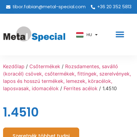
tibor.fabian@metal-special.com
+36 20 352 5813
PT
KO
ZH
HU
AR
Kezdőlap
/
Csőtermékek
/
Rozsdamentes, saválló
(koracél) csövek, csőtermékek, fittingek, szerelvények,
lapos és hosszú termékek, lemezek, köracélok,
laposvasak, idomacélok
/
Ferrites acélok
/ 1.4510
1.4510
Szeretnék többet tudni