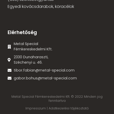
Egyedi kovácsdarabok, köracélok
Elérhetőség
Metal Special
Fémkereskedelmi Kft.
2330 Dunaharaszti,
Széchenyi u. 46.
tibor.fabian@metal-special.com
gabor.bohus@metal-special.com
Metal Special Fémkereskedelmi Kft. © 2022 Minden jog
fenntartva
Impresszum |
Adatkezelési tájékoztató