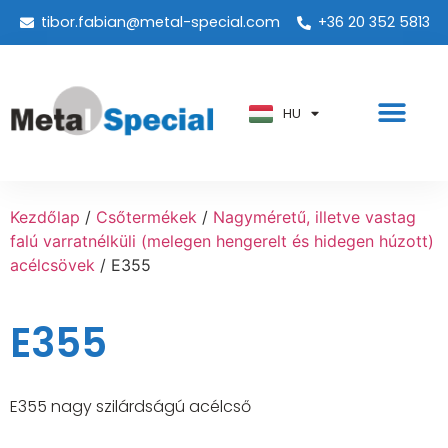
tibor.fabian@metal-special.com
+36 20 352 5813
PT
KO
ZH
HU
AR
Kezdőlap
/
Csőtermékek
/
Nagyméretű, illetve vastag
falú varratnélküli (melegen hengerelt és hidegen húzott)
acélcsövek
/ E355
E355
E355 nagy szilárdságú acélcső