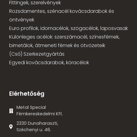
Fittingek, szerelvények
Rozsdamentes, szénacél kovácsdarabok és
öntvények
Euro profilok, idomacélok, szögacélok, laposvasak
Különleges acélok: szerszámacél, színesfémek,
bimetálok, átmeneti fémek és ötvözeteik
(Cső) Szerkezetgyártás
Egyedi kovácsdarabok, köracélok
Elérhetőség
Metal Special
Fémkereskedelmi Kft.
2330 Dunaharaszti,
Széchenyi u. 46.