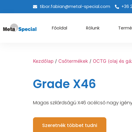
tibor.fabian@metal-special.com
+36 
Főoldal
Rólunk
Termé
Kezdőlap
/
Csőtermékek
/
OCTG (olaj és gá
Grade X46
Magas szilárdságú X46 acélcső nagy igén
Szeretnék többet tudni