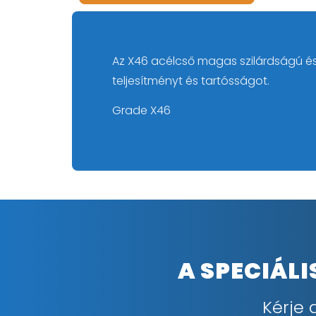
Az X46 acélcső magas szilárdságú é
teljesítményt és tartósságot.
Grade X46
A SPECIÁL
Kérje 