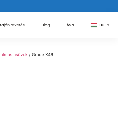
PT
KO
ZH
HU
AR
rajánlatkérés
Blog
ÁSZF
lkalmas csövek
/ Grade X46