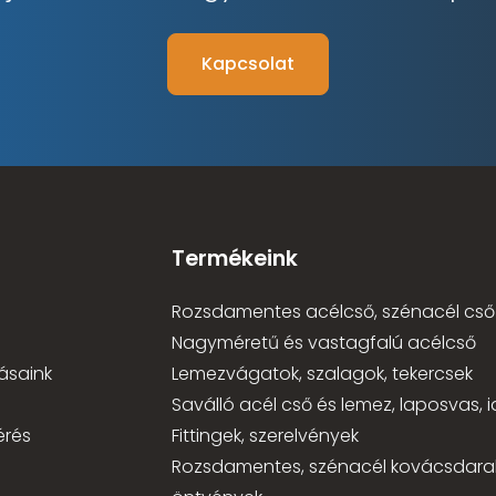
Kapcsolat
Termékeink
Rozsdamentes acélcső, szénacél cső
Nagyméretű és vastagfalú acélcső
ásaink
Lemezvágatok, szalagok, tekercsek
Saválló acél cső és lemez, laposvas,
érés
Fittingek, szerelvények
Rozsdamentes, szénacél kovácsdara