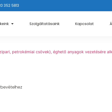
20 352 5813
keink
Szolgáltatásaink
Kapcsolat
Á
zipari, petrokémiai csövek), éghető anyagok vezetésére a
ybevételhez