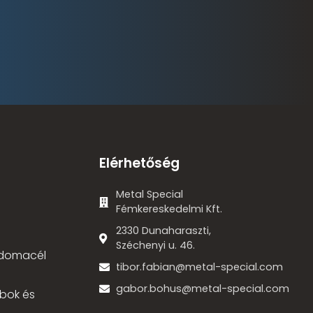
Elérhetőség
Metal Special
Fémkereskedelmi Kft.
2330 Dunaharaszti,
Széchenyi u. 46.
 idomacél
tibor.fabian@metal-special.com
gabor.bohus@metal-special.com
bok és