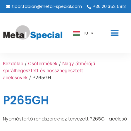
tibor.fabian@metal-special.com
+36 20 352 5813
PT
KO
ZH
HU
AR
Kezdőlap
/
Csőtermékek
/
Nagy átmérőjű
spirálhegesztett és hosszhegesztett
acélcsövek
/ P265GH
P265GH
Nyomástartó rendszerekhez tervezett P265GH acélcső