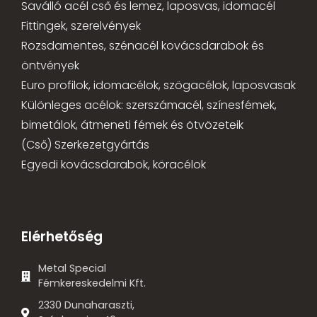
Saválló acél cső és lemez, laposvas, idomacél
Fittingek, szerelvények
Rozsdamentes, szénacél kovácsdarabok és
öntvények
Euro profilok, idomacélok, szögacélok, laposvasak
Különleges acélok: szerszámacél, színesfémek,
bimetálok, átmeneti fémek és ötvözeteik
(Cső) Szerkezetgyártás
Egyedi kovácsdarabok, köracélok
Elérhetőség
Metal Special
Fémkereskedelmi Kft.
2330 Dunaharaszti,