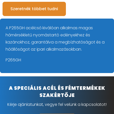
Szeretnék többet tudni
A P265GH acélcső kiválóan alkalmas magas
hőmérsékletű nyomástartó edényekhez és
kazánokhoz, garantálva a megbízhatóságot és a
hőállóságot az ipari alkalmazásokban.
P265GH
A SPECIÁLIS ACÉL ÉS FÉMTERMÉKEK
SZAKÉRTŐJE
Kérje ajánlatunkat, vegye fel velünk a kapcsolatot!