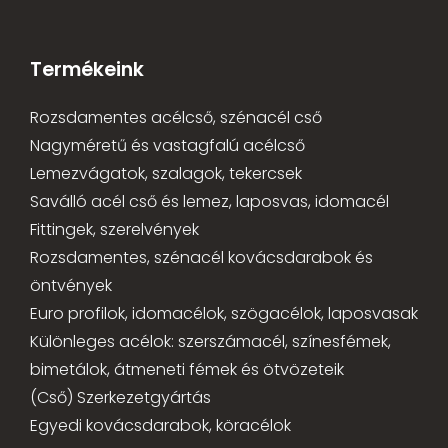
Termékeink
Rozsdamentes acélcső, szénacél cső
Nagyméretű és vastagfalú acélcső
Lemezvágatok, szalagok, tekercsek
Saválló acél cső és lemez, laposvas, idomacél
Fittingek, szerelvények
Rozsdamentes, szénacél kovácsdarabok és
öntvények
Euro profilok, idomacélok, szögacélok, laposvasak
Különleges acélok: szerszámacél, színesfémek,
bimetálok, átmeneti fémek és ötvözeteik
(Cső) Szerkezetgyártás
Egyedi kovácsdarabok, köracélok