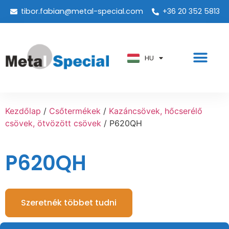
tibor.fabian@metal-special.com
+36 20 352 5813
PT
KO
ZH
HU
AR
Kezdőlap
/
Csőtermékek
/
Kazáncsövek, hőcserélő
csövek, ötvözött csövek
/ P620QH
P620QH
Szeretnék többet tudni