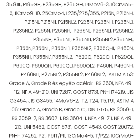
35.8.III., P195GH, P235GH, P265GH, 14MoV6-3, 10CrMo5-
5, 11CrMo9-10, 25CrMo4, L235/275/355, P215N, P215NH,
P215NL,P215Nl1, P215NL2, P235N, P235NH, P235NL1,
P235NL2, P265N, P265NH, P265NL, P265NL1, P265NL2,
P355NH, P355NL, P355NL1, P355NL2,P355NH,,
P355N,P355NL, P355NL1, P355NL2, P355QH1, P460N,
P355NH, P355NL1,P355NL2, P620Q, P620QH, P620QL,
P690Q, P690QH, P690QL1,P690QL2, P460N, P460NH,
P460NL1, P275NL2, P355NL2, P460NL2, ASTM A 53:
Grade A, Grade B és egyéb acélok: BS 3601, NFA 49-
112, NF A 49-210, UNI 7287, GOST 8731, PN-H74219, JIS
G3454, JIS G3455. 14MoV6-2, T2, T24, T5,T91; ASTM A
106: Grade A, Grade B, Grade C., DIN 17175, BS 3059-1,
BS 3059-2, BS 3602-1, BS 3604-1, NFA 49-211, NF A 49-
213, UNI 5462, GOST 8731, GOST 4543, GOST 20072,
PN-H 74252, P21, P91T/P11, 13CrMo4-5, T/P22, 10CrMo9-