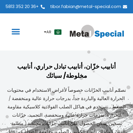
ES
+36 20 352 5813
tibor.fabian@metal-special.com
PT
KO
ZH
AR
أنابيب خزّان، أنابيب تبادل حراري، أنابيب
مخلوطة/ سبائك
نصمّم أنابيب الخزّانات خصوصاً لأغراض الاستخدام في محتويات
الحرارة العالية والباردة جداً، بدرجات حرارة عالية ومنخفضة /
الضغط ، تستخدم في هياكل الصلب الفولاذية كلاسيكية مقاومة
للحرارة، بدرجات حرارة عالية ومنخفضة، التجميد، خزّانات
تسخين. يمكن الحصول على أنابيب خزّانات مجلفنة ( مطلية
بالزنك ) وكذلك بأنواع الكربون الصلب، مقاومة للصدأ ( غير قابل