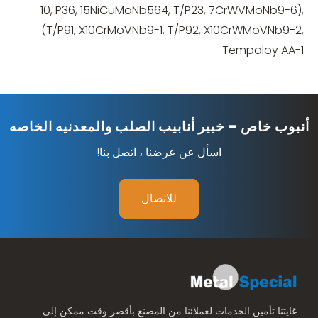
10, P36, 15NiCuMoNb564, T/P23, 7CrWVMoNb9-6),
(T/P91, X10CrMoVNb9-1, T/P92, X10CrWMoVNb9-2,
Tempaloy AA-1.
أنبوب خاص – خبير أنابيب الصلب والمعدنيه الخاصه
اسأل عن عرضنا ، اتصل بنا!
للاتصال
غايتنا تأمين الخدمات لعملائنا من المصنع بأقصر وقت ممكن إلى