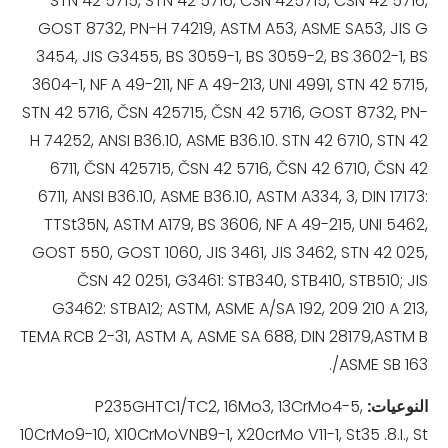
STN 42 5715, STN 42 5716, ČSN 425715, ČSN 42 5716,
GOST 8732, PN-H 74219, ASTM A53, ASME SA53, JIS G
3454, JIS G3455, BS 3059-1, BS 3059-2, BS 3602-1, BS
3604-1, NF A 49-211, NF A 49-213, UNI 4991, STN 42 5715,
STN 42 5716, ČSN 425715, ČSN 42 5716, GOST 8732, PN-
H 74252, ANSI B36.10, ASME B36.10. STN 42 6710, STN 42
6711, ČSN 425715, ČSN 42 5716, ČSN 42 6710, ČSN 42
6711, ANSI B36.10, ASME B36.10, ASTM A334, 3, DIN 17173:
TTSt35N, ASTM A179, BS 3606, NF A 49-215, UNI 5462,
GOST 550, GOST 1060, JIS 3461, JIS 3462, STN 42 025,
ČSN 42 0251, G3461: STB340, STB410, STB510; JIS
G3462: STBA12; ASTM, ASME A/SA 192, 209 210 A 213,
TEMA RCB 2-31, ASTM A, ASME SA 688, DIN 28179,ASTM B
/ASME SB 163.
النوعيات
:
P235GHTC1/TC2, 16Mo3, 13CrMo4-5,
10CrMo9-10, X10CrMoVNB9-1, X20crMo V11-1, St35 .8.I., St