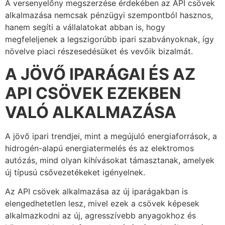
A versenyelőny megszerzése érdekében az API csövek
alkalmazása nemcsak pénzügyi szempontból hasznos,
hanem segíti a vállalatokat abban is, hogy
megfeleljenek a legszigorúbb ipari szabványoknak, így
növelve piaci részesedésüket és vevőik bizalmát.
A JÖVŐ IPARÁGAI ÉS AZ
API CSÖVEK EZEKBEN
VALÓ ALKALMAZÁSA
A jövő ipari trendjei, mint a megújuló energiaforrások, a
hidrogén-alapú energiatermelés és az elektromos
autózás, mind olyan kihívásokat támasztanak, amelyek
új típusú csővezetékeket igényelnek.
Az API csövek alkalmazása az új iparágakban is
elengedhetetlen lesz, mivel ezek a csövek képesek
alkalmazkodni az új, agresszívebb anyagokhoz és