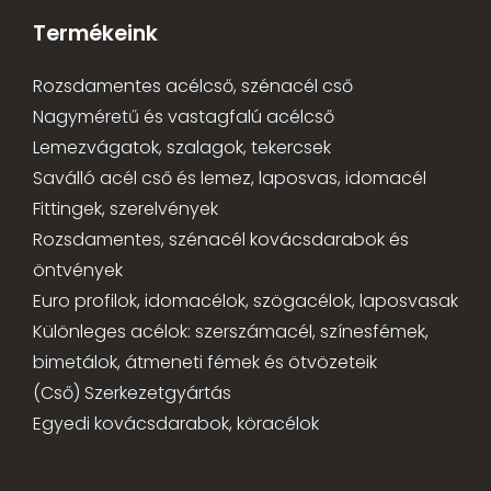
Termékeink
Rozsdamentes acélcső, szénacél cső
Nagyméretű és vastagfalú acélcső
Lemezvágatok, szalagok, tekercsek
Saválló acél cső és lemez, laposvas, idomacél
Fittingek, szerelvények
Rozsdamentes, szénacél kovácsdarabok és
öntvények
Euro profilok, idomacélok, szögacélok, laposvasak
Különleges acélok: szerszámacél, színesfémek,
bimetálok, átmeneti fémek és ötvözeteik
(Cső) Szerkezetgyártás
Egyedi kovácsdarabok, köracélok