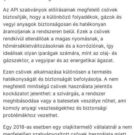
Az API szabványok előírásainak megfelelő csövek
biztosítják, hogy a különböző folyadékok, gázok és
vegyi anyagok biztonságosan és hatékonyan
áramoljanak a rendszeren belül. Ezek a csövek
rendkívül ellenállóak a magas nyomásnak, a
hőmérsékletváltozásoknak és a korróziónak, így
ideálisak olyan iparágak számára, mint az olaj- és
gázszektor, a vegyipar és az energetikai ágazat.
Ezen csövek alkalmazása különösen a termelés
hatékonyságát és biztonságát befolyásolja. A nem
megfelelő minőségű csövek használata jelentős
kockázatot jelenthet: a szivárgás, a rendszer
meghibásodása vagy a balesetek veszélye nőhet, ami
komoly anyagi veszteségekhez és biztonsági
problémákhoz vezethet.
Egy 2018-as esetben egy olajkitermelő vállalatnál a nem
megfelelően szabványosított csövek használata miatt