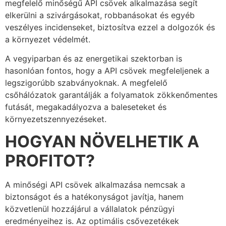
megfelelő minőségű API csövek alkalmazása segít
elkerülni a szivárgásokat, robbanásokat és egyéb
veszélyes incidenseket, biztosítva ezzel a dolgozók és
a környezet védelmét.
A vegyiparban és az energetikai szektorban is
hasonlóan fontos, hogy a API csövek megfeleljenek a
legszigorúbb szabványoknak. A megfelelő
csőhálózatok garantálják a folyamatok zökkenőmentes
futását, megakadályozva a baleseteket és
környezetszennyezéseket.
HOGYAN NÖVELHETIK A
PROFITOT?
A minőségi API csövek alkalmazása nemcsak a
biztonságot és a hatékonyságot javítja, hanem
közvetlenül hozzájárul a vállalatok pénzügyi
eredményeihez is. Az optimális csővezetékek