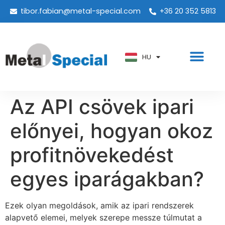
tibor.fabian@metal-special.com
+36 20 352 5813
PT
KO
ZH
HU
AR
Az API csövek ipari
előnyei, hogyan okoz
profitnövekedést
egyes iparágakban?
Ezek olyan megoldások, amik az ipari rendszerek
alapvető elemei, melyek szerepe messze túlmutat a