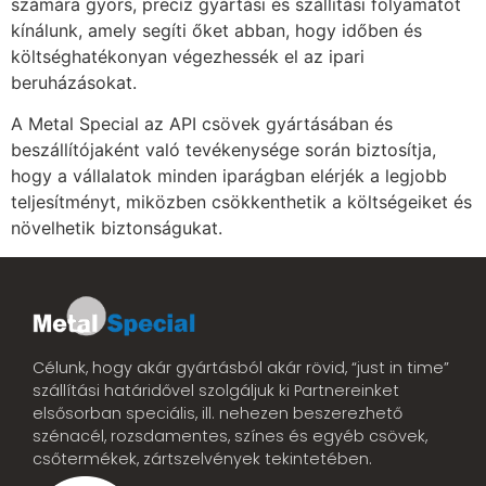
számára gyors, precíz gyártási és szállítási folyamatot
kínálunk, amely segíti őket abban, hogy időben és
költséghatékonyan végezhessék el az ipari
beruházásokat.
A Metal Special az API csövek gyártásában és
beszállítójaként való tevékenysége során biztosítja,
hogy a vállalatok minden iparágban elérjék a legjobb
teljesítményt, miközben csökkenthetik a költségeiket és
növelhetik biztonságukat.
Célunk, hogy akár gyártásból akár rövid, “just in time”
szállítási határidővel szolgáljuk ki Partnereinket
elsősorban speciális, ill. nehezen beszerezhető
szénacél, rozsdamentes, színes és egyéb csövek,
csőtermékek, zártszelvények tekintetében.