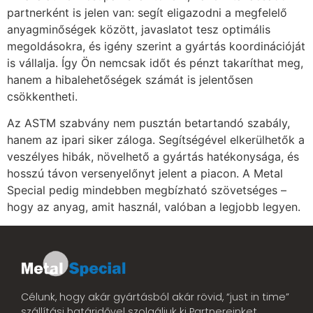
partnerként is jelen van: segít eligazodni a megfelelő
anyagminőségek között, javaslatot tesz optimális
megoldásokra, és igény szerint a gyártás koordinációját
is vállalja. Így Ön nemcsak időt és pénzt takaríthat meg,
hanem a hibalehetőségek számát is jelentősen
csökkentheti.
Az ASTM szabvány nem pusztán betartandó szabály,
hanem az ipari siker záloga. Segítségével elkerülhetők a
veszélyes hibák, növelhető a gyártás hatékonysága, és
hosszú távon versenyelőnyt jelent a piacon. A Metal
Special pedig mindebben megbízható szövetséges –
hogy az anyag, amit használ, valóban a legjobb legyen.
Célunk, hogy akár gyártásból akár rövid, “just in time”
szállítási határidővel szolgáljuk ki Partnereinket