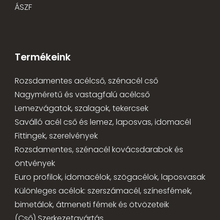
ÁSZF
Termékeink
Rozsdamentes acélcső, szénacél cső
Nagyméretű és vastagfalú acélcső
Lemezvágatok, szalagok, tekercsek
Saválló acél cső és lemez, laposvas, idomacél
Fittingek, szerelvények
Rozsdamentes, szénacél kovácsdarabok és
öntvények
Euro profilok, idomacélok, szögacélok, laposvasak
Különleges acélok: szerszámacél, színesfémek,
bimetálok, átmeneti fémek és ötvözeteik
(Cső) Szerkezetgyártás