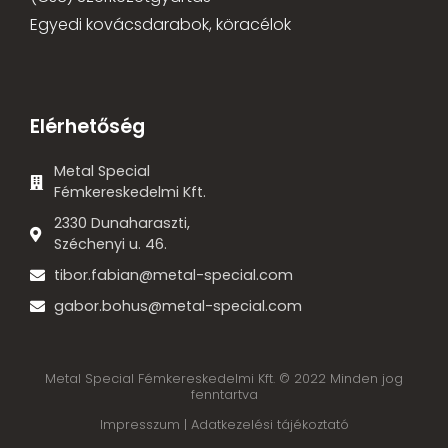
Egyedi kovácsdarabok, köracélok
Elérhetőség
Metal Special
Fémkereskedelmi Kft.
2330 Dunaharaszti,
Széchenyi u. 46.
tibor.fabian@metal-special.com
gabor.bohus@metal-special.com
Metal Special Fémkereskedelmi Kft. © 2022 Minden jog
fenntartva
Impresszum |
Adatkezelési tájékoztató