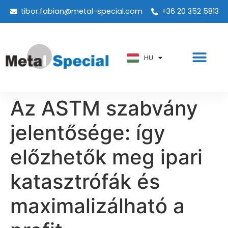
tibor.fabian@metal-special.com
+36 20 352 5813
PT
KO
ZH
HU
AR
Az ASTM szabvány
jelentősége: így
előzhetők meg ipari
katasztrófák és
maximalizálható a