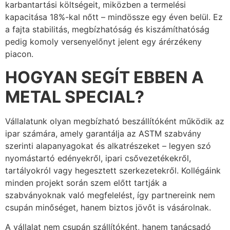
karbantartási költségeit, miközben a termelési
kapacitása 18%-kal nőtt – mindössze egy éven belül. Ez
a fajta stabilitás, megbízhatóság és kiszámíthatóság
pedig komoly versenyelőnyt jelent egy árérzékeny
piacon.
HOGYAN SEGÍT EBBEN A
METAL SPECIAL?
Vállalatunk olyan megbízható beszállítóként működik az
ipar számára, amely garantálja az ASTM szabvány
szerinti alapanyagokat és alkatrészeket – legyen szó
nyomástartó edényekről, ipari csővezetékekről,
tartályokról vagy hegesztett szerkezetekről. Kollégáink
minden projekt során szem előtt tartják a
szabványoknak való megfelelést, így partnereink nem
csupán minőséget, hanem biztos jövőt is vásárolnak.
A vállalat nem csupán szállítóként, hanem tanácsadó