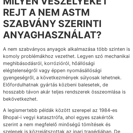
MILYEN VESZÉLYEKET
REJT A NEM ASTM
SZABVÁNY SZERINTI
ANYAGHASZNÁLAT?
A nem szabványos anyagok alkalmazása több szinten is
komoly problémákhoz vezethet. Legyen szó mechanikai
meghibásodásról, korrózióról, hőállósági
elégtelenségről vagy éppen nyomásállósági
gyengeségről, a következmények súlyosak lehetnek.
Előfordulhatnak gyártás közbeni balesetek, de
hosszabb távon akár teljes rendszerek összeomlása is
bekövetkezhet.
A legismertebb példák között szerepel az 1984-es
Bhopal-i vegyi katasztrófa, ahol egyes szakértők
szerint a nem megfelelő minőségű tömítések és
szelepek is közrejátszottak az ipari tragédiában. De