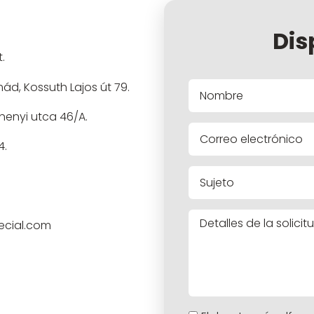
Dis
.
ád, Kossuth Lajos út 79.
enyi utca 46/A.
4.
ecial.com