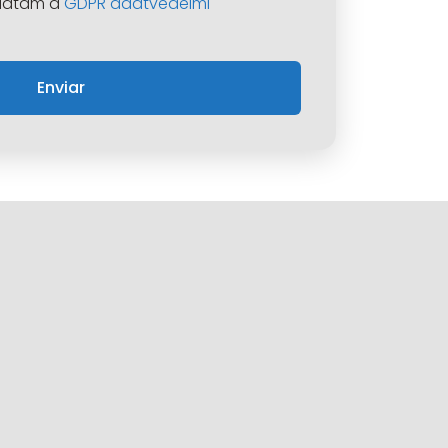
gadtam a
GDPR adatvédelmi
Enviar