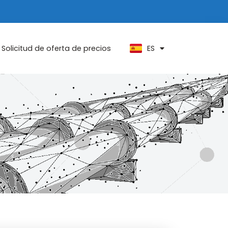
PT
KO
ZH
ES
AR
Solicitud de oferta de precios