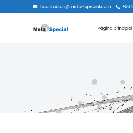
tibor.fabian@metal-special.com
+36 
Página principal