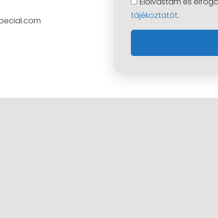
Elolvastam és elfo
tájékoztatót
.
pecial.com