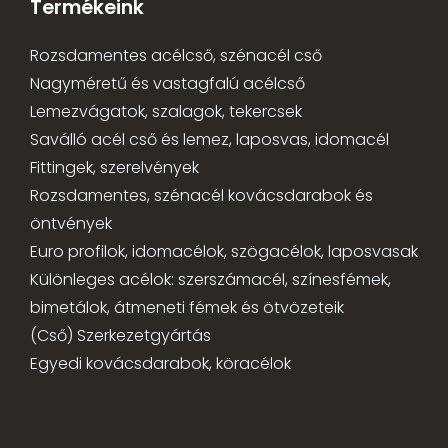
Termékeink
Rozsdamentes acélcső, szénacél cső
Nagyméretű és vastagfalú acélcső
Lemezvágatok, szalagok, tekercsek
Saválló acél cső és lemez, laposvas, idomacél
Fittingek, szerelvények
Rozsdamentes, szénacél kovácsdarabok és
öntvények
Euro profilok, idomacélok, szögacélok, laposvasak
Különleges acélok: szerszámacél, színesfémek,
bimetálok, átmeneti fémek és ötvözeteik
(Cső) Szerkezetgyártás
Egyedi kovácsdarabok, köracélok