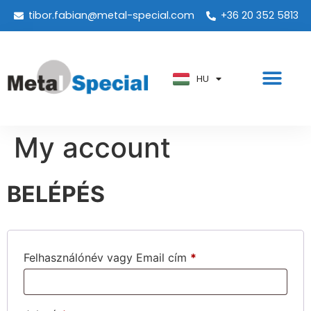
tibor.fabian@metal-special.com
+36 20 352 5813
PT
KO
ZH
HU
AR
My account
BELÉPÉS
Felhasználónév vagy Email cím
*