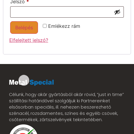
Jelszó
*
Emlékezz rám
Belépés
Elfelejtett jelszó?
Célunk, hogy akár gyártásból akár rövid, “just in time”
szállítási határidővel szolgáljuk ki Partnereinket
elsősorban speciális, ill. nehezen beszerezhető
szénacél, rozsdamentes, színes és egyéb csövek,
csőtermékek, zártszelvények tekintetében.