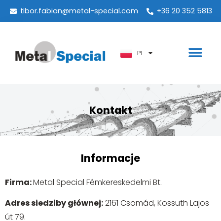
PT
tibor.fabian@metal-special.com
+36 20 352 5813
KO
ZH
PL
AR
Kontakt
Informacje
Firma:
Metal Special Fémkereskedelmi Bt.
Adres siedziby głównej:
2161 Csomád, Kossuth Lajos
út 79.