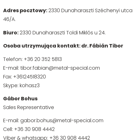
Adres pocztowy:
2330 Dunaharaszti Széchenyi utca
46/A.
Biuro:
2330 Dunaharaszti Toldi Miklós u 24.
Osoba utrzymująca kontakt: dr. Fábián Tibor
Telefon:
+36 20 352 5813
E-mail:
tibor.fabian@metal-special.com
Fax:
+36124518320
Skype: kohasz3
Gábor Bohus
Sales Representative
E-mail:
gabor.bohus@metal-special.com
Cell:
+36 30 908 4442
Viber & whatsapp:
+36 30 908 4442