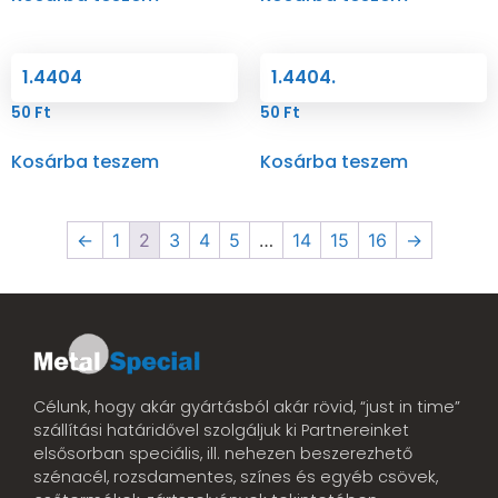
1.4404
1.4404.
50
Ft
50
Ft
Kosárba teszem
Kosárba teszem
←
1
2
3
4
5
…
14
15
16
→
Célunk, hogy akár gyártásból akár rövid, “just in time”
szállítási határidővel szolgáljuk ki Partnereinket
elsősorban speciális, ill. nehezen beszerezhető
szénacél, rozsdamentes, színes és egyéb csövek,