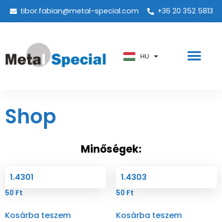
tibor.fabian@metal-special.com
+36 20 352 5813
PT
KO
ZH
HU
AR
Shop
Minőségek:
1.4301
1.4303
50
Ft
50
Ft
Kosárba teszem
Kosárba teszem