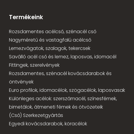
Termékeink
Rozsdamentes acélcső, szénacél cső
Nagyméretű és vastagfalú acélcső
Lemezvágatok, szalagok, tekercsek
Saválló acél cső és lemez, laposvas, idomacél
Fittingek, szerelvények
Rozsdamentes, szénacél kovácsdarabok és
öntvények
Euro profilok, idomacélok, szögacélok, laposvasak
Különleges acélok: szerszámacél, színesfémek,
bimetálok, átmeneti fémek és ötvözeteik
(Cső) Szerkezetgyártás
Egyedi kovácsdarabok, köracélok