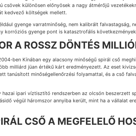
tású csövek különösen előnyösek a nagy átmérőjű vezetékekn
át kedvező költségek mellett.
dául gyenge varratminőség, nem kalibrált falvastagság, ne
y korróziós gyenge pont is katasztrofális következmények
OR A ROSSZ DÖNTÉS MILLI
 2004-ben Kínában egy alacsony minőségű spirál cső meghi
bb milliárd jüan értékű kárt eredményezett. Az eset kivizs
tt tanúsított minőségellenőrzési folyamattal, és a cső fal
hazai ipari víztisztító rendszerben az olcsón beszerzett 
lásidő végül háromszor annyiba került, mint ha a vállalat er
PIRÁL CSŐ A MEGFELELŐ HO