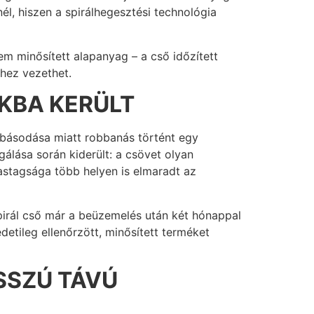
él, hiszen a spirálhegesztési technológia
m minősített alapanyag – a cső időzített
hez vezethet.
ÓKBA KERÜLT
básodása miatt robbanás történt egy
gálása során kiderült: a csövet olyan
vastagsága több helyen is elmaradt az
spirál cső már a beüzemelés után két hónappal
edetileg ellenőrzött, minősített terméket
SSZÚ TÁVÚ