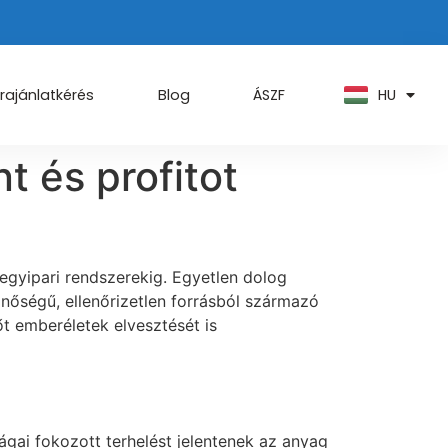
PT
KO
ZH
HU
AR
rajánlatkérés
Blog
ÁSZF
t és profitot
egyipari rendszerekig. Egyetlen dolog
nőségű, ellenőrizetlen forrásból származó
őt emberéletek elvesztését is
gai fokozott terhelést jelentenek az anyag