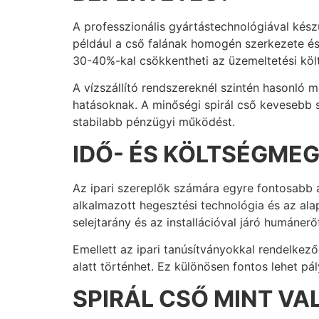
A professzionális gyártástechnológiával kész
például a cső falának homogén szerkezete és 
30-40%-kal csökkentheti az üzemeltetési köl
A vízszállító rendszereknél szintén hasonló 
hatásoknak. A minőségi spirál cső kevesebb s
stabilabb pénzügyi működést.
IDŐ- ÉS KÖLTSÉGMEG
Az ipari szereplők számára egyre fontosabb a 
alkalmazott hegesztési technológia és az al
selejtarány és az installációval járó humánerő
Emellett az ipari tanúsítványokkal rendelke
alatt történhet. Ez különösen fontos lehet pá
SPIRÁL CSŐ MINT V