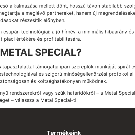
l cső alkalmazása mellett dönt, hosszú távon stabilabb szo
egtartja a meglévő partnereket, hanem új megrendeléseket 
ldásokat részesítik előnyben.
csupán technológiai: a jó hírnév, a minimális hibaarány é
 piaci értékére és profitabilitására.
 METAL SPECIAL?
 tapasztalattal támogatja ipari szereplők munkáját spirál c
stechnológiával és szigorú minőségellenőrzési protokollal
 biztonságosan és költséghatékonyan működnek.
ényű rendszerekről vagy szűk határidőkről – a Metal Speci
éget – válassza a Metal Special-t!
Termékeink