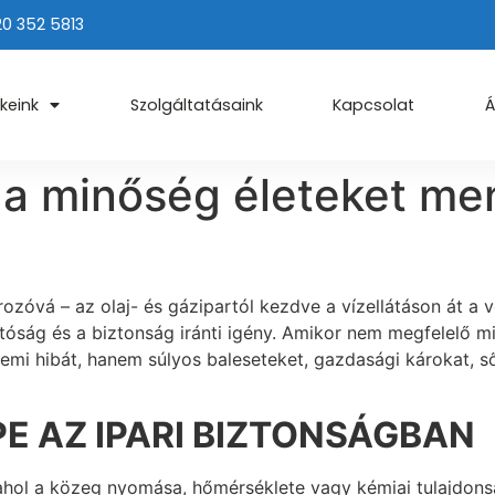
20 352 5813
keink
Szolgáltatásaink
Kapcsolat
Á
 a minőség életeket men
óvá – az olaj- és gázipartól kezdve a vízellátáson át a v
óság és a biztonság iránti igény. Amikor nem megfelelő mi
zemi hibát, hanem súlyos baleseteket, gazdasági károkat, s
PE AZ IPARI BIZTONSÁGBAN
ahol a közeg nyomása, hőmérséklete vagy kémiai tulajdonsá