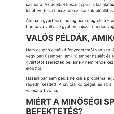
számára. Az acélból készült spirális kialakí
lehetővé teszi hosszabb szakaszok előállítás
Ám ha a gyártási minőség nem megfelelő – pél
bombává válhat. Egyetlen hajszálrepedés vag
VALÓS PÉLDÁK, AMIK
Nem csupán elméleti fenyegetésről van szó.
vegyipari üzemben, ami 16 ember halálát és tö
gyártótól szerezték be, amely nem rendelkeze
előírttól.
Hazánkban sem példa nélküli a probléma: egy 
repedni kezdett. A javítási költségek és az ál
választott volna.
MIÉRT A MINŐSÉGI S
BEFEKTETÉS?