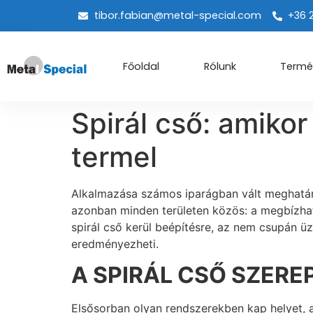
tibor.fabian@metal-special.com
+36 
Főoldal
Rólunk
Termé
Spirál cső: amikor
termel
Alkalmazása számos iparágban vált meghatároz
azonban minden területen közös: a megbízhat
spirál cső kerül beépítésre, az nem csupán ü
eredményezheti.
A SPIRÁL CSŐ SZERE
Elsősorban olyan rendszerekben kap helyet, 