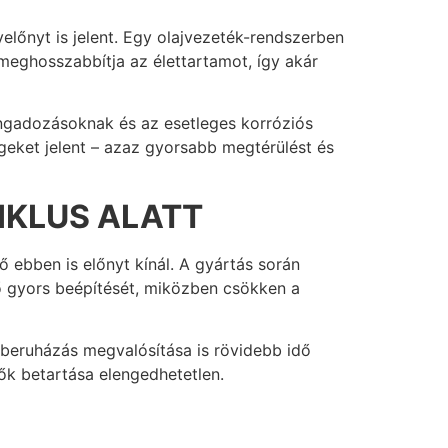
előnyt is jelent. Egy olajvezeték-rendszerben
meghosszabbítja az élettartamot, így akár
singadozásoknak és az esetleges korróziós
égeket jelent – azaz gyorsabb megtérülést és
IKLUS ALATT
ő ebben is előnyt kínál. A gyártás során
ő gyors beépítését, miközben csökken a
 beruházás megvalósítása is rövidebb idő
dők betartása elengedhetetlen.