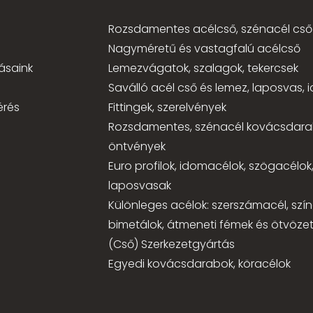
Rozsdamentes acélcső, szénacél cső
Nagyméretű és vastagfalú acélcső
ásaink
Lemezvágatok, szalagok, tekercsek
Saválló acél cső és lemez, laposvas,
érés
Fittingek, szerelvények
Rozsdamentes, szénacél kovácsdara
öntvények
Euro profilok, idomacélok, szögacélok
laposvasak
Különleges acélok: szerszámacél, szí
bimetálok, átmeneti fémek és ötvözet
(Cső) Szerkezetgyártás
Egyedi kovácsdarabok, köracélok