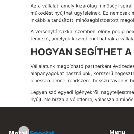
Az a vállalat, amely kizárólag minőségi spirá
működést nyújthat ügyfeleinek. Ez nemcsak m
inkább a tanúsított, minőségbiztosított mego
A versenytársakkal szembeni előny pedig nem 
tényező, amelyek közvetlenül hatnak a vállalat
HOGYAN SEGÍTHET A
Vállalatunk megbízható partnerként évtizedes
alapanyagokat használunk, korszerű hegeszté
lehessen benne: rendszerei hosszú távon is
Legyen szó egyedi igényekről, nagyteljesítm
nyújt. Ne bízza a véletlenre, válassza a minős
Menü