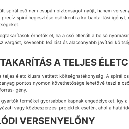
ült spirál cső nem csupán biztonságot nyújt, hanem verseny
precíz spirálhegesztése csökkenti a karbantartási igényt, 
tségeket.
megtakarítások érhetők el, ha a cső ellenáll a belső nyomá
zivárgást, kevesebb leállást és alacsonyabb javítási költs
TAKARÍTÁS A TELJES ÉLETC
teljes életciklusra vetített költséghatékonyság. A spirál cs
apanyag pontos nyomon követhetősége lehetővé teszi a cs
forrás-igény.
ző gyártók termékei gyorsabban kapnak engedélyeket, így a
lyázati vagy közbeszerzési projektek esetén, ahol a határi
ALÓDI VERSENYELŐNY