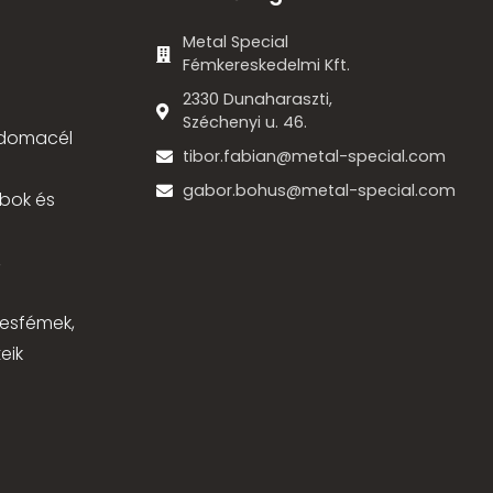
Metal Special
Fémkereskedelmi Kft.
2330 Dunaharaszti,
Széchenyi u. 46.
 idomacél
tibor.fabian@metal-special.com
gabor.bohus@metal-special.com
bok és
,
nesfémek,
eik