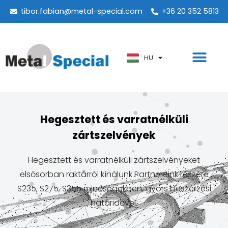
tibor.fabian@metal-special.com
+36 20 352 5813
PT
KO
ZH
HU
AR
Hegesztett és varratnélküli
zártszelvények
Hegesztett és varratnélküli zártszelvényeket
elsősorban raktárról kínálunk Partnereink részére
S235, S275, S355 minőségekben, gyors beszerzési
határidővel.