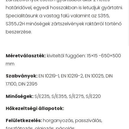
határidővel, egyedi hosszakban is letudjuk gyártatni.
Specialitásunk a vastag falú valamint az S355,
S355J2H minőségek zártszelvények raktárról történő
beszerzése.
Méretválaszték:
kiviteltől függően: 15×15 -650×500
mm
Szabványok:
EN 10219-1, EN 10219-2, EN 10025, DIN
17100, DIN 2395
Minőségek:
S/E235, S/E355, S/E275, S/E220
Hőkezeltségi állapotok:
Felületkezelés:
horganyozás, passziválás,
foszfátozás, olajozás, pácolás