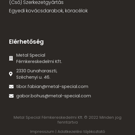
(Cső) Szerkezetgyártás
Egyedi kovácsdarabok, köracélok
Elérhetőség
Metal Special
Fémkereskedelmi Kft.
2330 Dunaharaszti,
Széchenyi u. 46.
tibor.fabian@metal-special.com
gabor.bohus@metal-special.com
Metal Special Fémkereskedelmi Kft. © 2022 Minden jog
fenntartva
Impresszum |
Adatkezelési tájékoztató