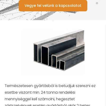
Vegye fel velünk a kapcsolatot
Természetesen gyártásból is betudjuk szerezni ez
esetbe viszont min. 24 tonna rendelési
mennyiséggel kell számolni, hegesztet
zártszelvények esetén gyártásból akár 2 hetes