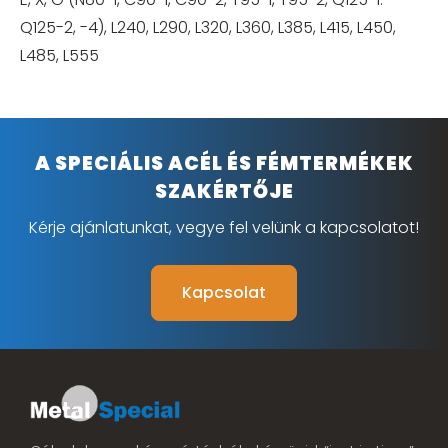
Q125-2, -4), L240, L290, L320, L360, L385, L415, L450,
L485, L555
A SPECIÁLIS ACÉL ÉS FÉMTERMÉKEK
SZAKÉRTŐJE
Kérje ajánlatunkat, vegye fel velünk a kapcsolatot!
Kapcsolat