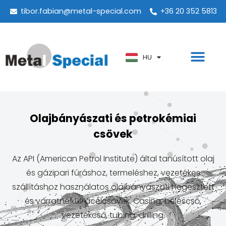
tibor.fabian@metal-special.com
+36 20 352 5813
PT
KO
ZH
HU
AR
Olajbányászati és petrokémiai
csövek
Az API (American Petrol Institute) által tanúsított olaj
és gázipari fúráshoz, termeléshez, vezetékes
szállításhoz használatos olajbányászati hegesztett
és varratnélküli acélcsövek. Casing, béléscső,
vezetékcső, tubing, drilling.