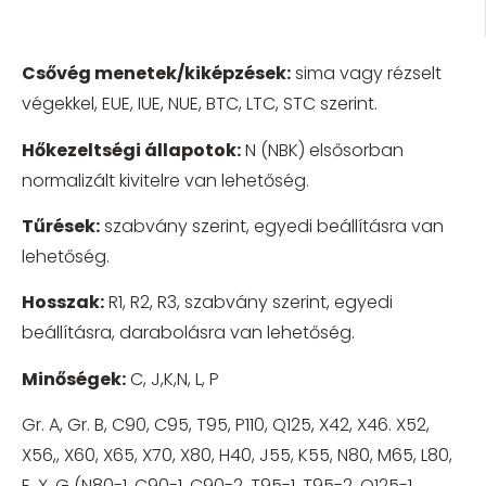
Csővég menetek/kiképzések:
sima vagy rézselt
végekkel, EUE, IUE, NUE, BTC, LTC, STC szerint.
Hőkezeltségi állapotok:
N (NBK) elsősorban
normalizált kivitelre van lehetőség.
Tűrések:
szabvány szerint, egyedi beállításra van
lehetőség.
Hosszak:
R1, R2, R3, szabvány szerint, egyedi
beállításra, darabolásra van lehetőség.
Minőségek:
C, J,K,N, L, P
Gr. A, Gr. B, C90, C95, T95, P110, Q125, X42, X46. X52,
X56,, X60, X65, X70, X80, H40, J55, K55, N80, M65, L80,
E, X, G (N80-1, C90-1, C90-2, T95-1, T95-2, Q125-1.