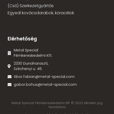
(Cső) Szerkezetgyártás
Egyedi kovácsdarabok, köracélok
Elérhetőség
Metal Special
Fémkereskedelmi Kft.
2330 Dunaharaszti,
Széchenyi u. 46.
tibor.fabian@metal-special.com
gabor.bohus@metal-special.com
Metal Special Fémkereskedelmi Kft. © 2022 Minden jog
fenntartva