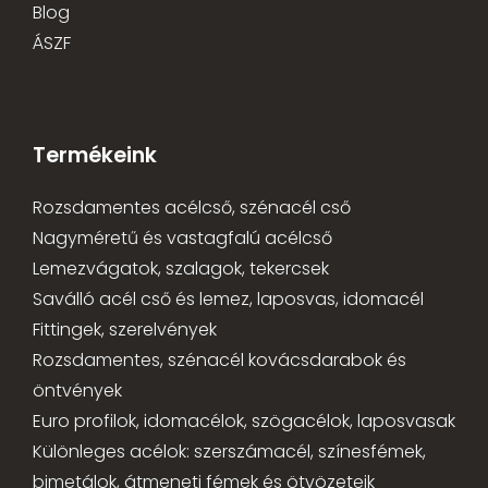
Blog
ÁSZF
Termékeink
Rozsdamentes acélcső, szénacél cső
Nagyméretű és vastagfalú acélcső
Lemezvágatok, szalagok, tekercsek
Saválló acél cső és lemez, laposvas, idomacél
Fittingek, szerelvények
Rozsdamentes, szénacél kovácsdarabok és
öntvények
Euro profilok, idomacélok, szögacélok, laposvasak
Különleges acélok: szerszámacél, színesfémek,
bimetálok, átmeneti fémek és ötvözeteik