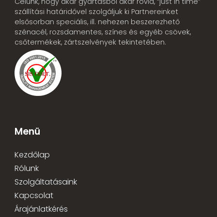
Célunk, hogy akár gyártásból akár rövid, “just in time”
szállítási határidővel szolgáljuk ki Partnereinket
elsősorban speciális, ill. nehezen beszerezhető
szénacél, rozsdamentes, színes és egyéb csövek,
csőtermékek, zártszelvények tekintetében.
Menü
Kezdőlap
Rólunk
Szolgáltatásaink
Kapcsolat
Árajánlatkérés