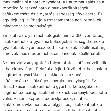
maximalizálni a hatékonyságot. Az automatizálás és a
robotika felhasználható a munkaerőköltségek
csökkentésére és a gyártási sebesség növelésére. Ez
egyidejűleg javíthatja a rozsdamentes acél termékek
minőségét és mennyiségét.
Emellett az olyan technológiák, mint a 3D nyomtatás,
csökkenthetik a gyártási költségeket és segíthetnek a
gyártóknak olyan összetett alkatrészek előállításában,
amelyek más módon nehezen lennének előállíthatók.
Az innovatív anyagok és folyamatok szintén növelhetik
a hatékonyságot. Például a fejlett ötvözetek használata
segíthet a gyártóknak csökkenteni az acél
előállításához szükséges energia mennyiségét. Ez
drasztikusan csökkentheti a gyártási költségeket és
segíthet az iparági szakembereknek versenyképesebbé
válni. Hasonlóképpen, az új eljárások, mint az
elektromos ívkemencés acélgyártás, csökkenthetik a
szennyezést és jobb minőségű acélt hozhatnak létre.