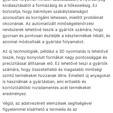
kiválasztásától a formázásig és a hőkezelésig. Ez
biztosítja, hogy bármilyen szabálytalanságot
azonosítani és korrigálni lehessen, mielőtt problémát
okoznának. Az automatizált minőségellenőrzési
rendszerek lehetővé teszik a gyártók számára, hogy
gyorsan és pontosan észleljék a késztermékek hibáit, és
azonnal módosítsák a gyártási folyamatot.
Az új technológiák, például a 3D nyomtatás is lehetővé
teszik, hogy bonyolult formákat nagy pontossággal és
precizitással állítsanak elő. Ez lehetővé teszi a gyártók
számára, hogy összetettebb és magasabb minőségi
szintű termékeket hozzanak létre. Emellett új anyagokat
is használnak a gyártásban, ami erősebb és
korrózióállóbb rozsdamentes acél termékeket
eredményez.
Végül, az adatvezérelt elemzések segítségével
figyelemmel kísérhető a termelés és az