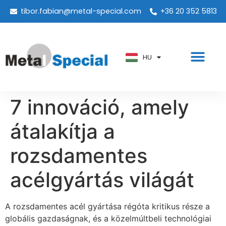
tibor.fabian@metal-special.com
+36 20 352 5813
PT
KO
ZH
HU
AR
7 innováció, amely
átalakítja a
rozsdamentes
acélgyártás világát
A rozsdamentes acél gyártása régóta kritikus része a
globális gazdaságnak, és a közelmúltbeli technológiai