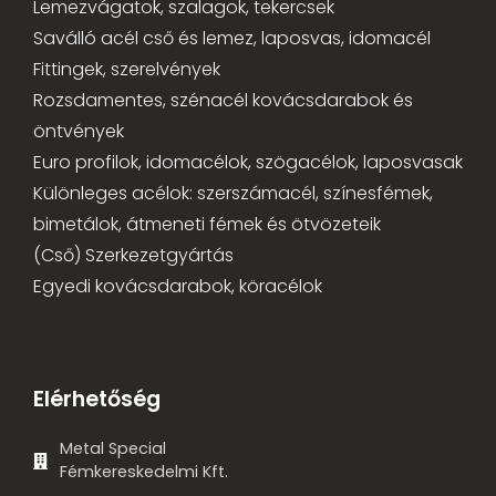
Lemezvágatok, szalagok, tekercsek
Saválló acél cső és lemez, laposvas, idomacél
Fittingek, szerelvények
Rozsdamentes, szénacél kovácsdarabok és
öntvények
Euro profilok, idomacélok, szögacélok, laposvasak
Különleges acélok: szerszámacél, színesfémek,
bimetálok, átmeneti fémek és ötvözeteik
(Cső) Szerkezetgyártás
Egyedi kovácsdarabok, köracélok
Elérhetőség
Metal Special
Fémkereskedelmi Kft.