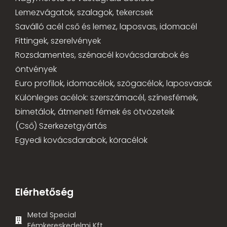
Lemezvágatok, szalagok, tekercsek
Saválló acél cső és lemez, laposvas, idomacél
Fittingek, szerelvények
Rozsdamentes, szénacél kovácsdarabok és
öntvények
Euro profilok, idomacélok, szögacélok, laposvasak
Különleges acélok: szerszámacél, színesfémek,
bimetálok, átmeneti fémek és ötvözeteik
(Cső) Szerkezetgyártás
Egyedi kovácsdarabok, köracélok
Elérhetőség
Metal Special
Fémkereskedelmi Kft.