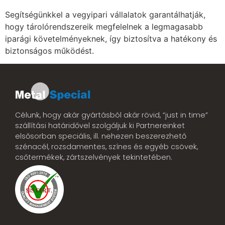
Segítségünkkel a vegyipari vállalatok garantálhatják,
hogy tárolórendszereik megfelelnek a legmagasabb
iparági követelményeknek, így biztosítva a hatékony és
biztonságos működést.
Célunk, hogy akár gyártásból akár rövid, “just in time”
szállítási határidővel szolgáljuk ki Partnereinket
elsősorban speciális, ill. nehezen beszerezhető
szénacél, rozsdamentes, színes és egyéb csövek,
csőtermékek, zártszelvények tekintetében.