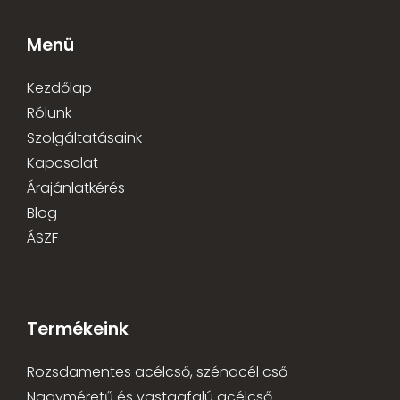
Menü
Kezdőlap
Rólunk
Szolgáltatásaink
Kapcsolat
Árajánlatkérés
Blog
ÁSZF
Termékeink
Rozsdamentes acélcső, szénacél cső
Nagyméretű és vastagfalú acélcső