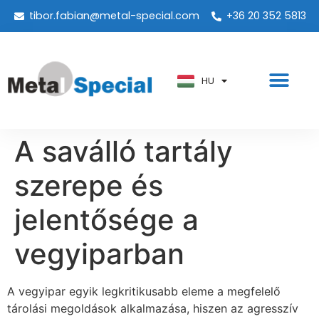
tibor.fabian@metal-special.com
+36 20 352 5813
PT
KO
ZH
HU
AR
A saválló tartály
szerepe és
jelentősége a
vegyiparban
A vegyipar egyik legkritikusabb eleme a megfelelő
tárolási megoldások alkalmazása, hiszen az agresszív