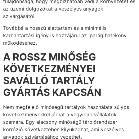
tulajdonsága, hogy megbízhatóan védi a környezetet és
az üzemi dolgozókat a veszélyes anyagok
szivárgásától.
Továbbá a hosszú élettartam és a minimális
karbantartási igény is hozzájárul az iparág hatékony
működéséhez.
A ROSSZ MINŐSÉG
KÖVETKEZMÉNYEI
SAVÁLLÓ TARTÁLY
GYÁRTÁS KAPCSÁN
Nem megfelelő minőségű tartályok használata súlyos
következményekkel járhat a vegyipari vállalatok
számára. Egy alacsony minőségű tárolórendszer
korrózió következtében kilyukadhat, ami veszélyes
anyagok szivárgásához vezethet.