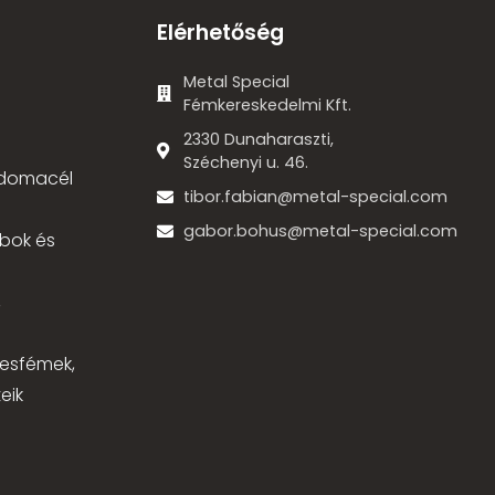
Elérhetőség
Metal Special
Fémkereskedelmi Kft.
2330 Dunaharaszti,
Széchenyi u. 46.
 idomacél
tibor.fabian@metal-special.com
gabor.bohus@metal-special.com
bok és
,
nesfémek,
eik