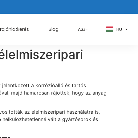
PT
KO
ZH
HU
AR
rajánlatkérés
Blog
ÁSZF
lelmiszeripari
jelentkezett a korrózióálló és tartós
sával, majd hamarosan rájöttek, hogy az anyag
sították az élelmiszeripari használatra is,
e nélkülözhetetlenné vált a gyártósorok és