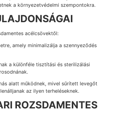
tetnek a környezetvédelmi szempontokra.
ULAJDONSÁGAI
sdamentes acélcsövektől:
letre, amely minimalizálja a szennyeződés
 a különféle tisztítási és sterilizálási
árosodnának.
s alatt működnek, mivel sűrített levegőt
enálljanak az ilyen terheléseknek.
ARI ROZSDAMENTES