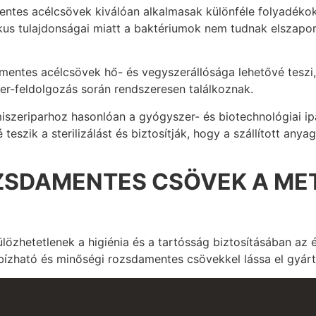
tes acélcsövek kiválóan alkalmasak különféle folyadékok, p
nikus tulajdonságai miatt a baktériumok nem tudnak elszaporo
entes acélcsövek hő- és vegyszerállósága lehetővé teszi, h
zer-feldolgozás során rendszeresen találkoznak.
iszeriparhoz hasonlóan a gyógyszer- és biotechnológiai ipa
teszik a sterilizálást és biztosítják, hogy a szállított an
OZSDAMENTES CSÖVEK A MET
özhetetlenek a higiénia és a tartósság biztosításában az é
ízható és minőségi rozsdamentes csövekkel lássa el gyártá