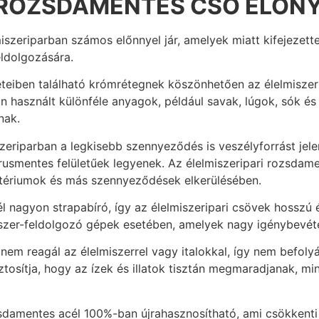
I ROZSDAMENTES CSŐ ELŐNY
zeriparban számos előnnyel jár, amelyek miatt kifejezette
eldolgozására.
teiben található krómrétegnek köszönhetően az élelmiszer
an használt különféle anyagok, például savak, lúgok, sók é
nak.
zeriparban a legkisebb szennyeződés is veszélyforrást jele
rusmentes felületűek legyenek. Az élelmiszeripari rozsdam
baktériumok és más szennyeződések elkerülésében.
 nagyon strapabíró, így az élelmiszeripari csövek hosszú é
szer-feldolgozó gépek esetében, amelyek nagy igénybevéte
em reagál az élelmiszerrel vagy italokkal, így nem befolyá
iztosítja, hogy az ízek és illatok tisztán megmaradjanak, m
damentes acél 100%-ban újrahasznosítható, ami csökkenti a