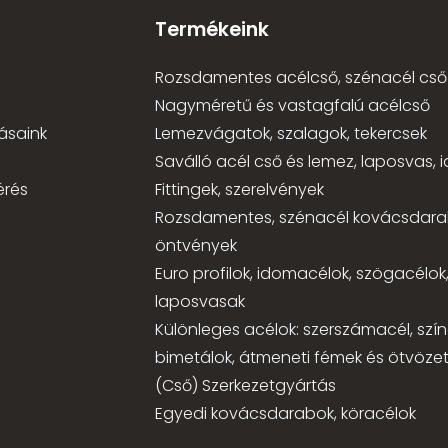
Termékeink
Rozsdamentes acélcső, szénacél cső
Nagyméretű és vastagfalú acélcső
ásaink
Lemezvágatok, szalagok, tekercsek
Saválló acél cső és lemez, laposvas,
érés
Fittingek, szerelvények
Rozsdamentes, szénacél kovácsdara
öntvények
Euro profilok, idomacélok, szögacélok
laposvasak
Különleges acélok: szerszámacél, szí
bimetálok, átmeneti fémek és ötvözet
(Cső) Szerkezetgyártás
Egyedi kovácsdarabok, köracélok