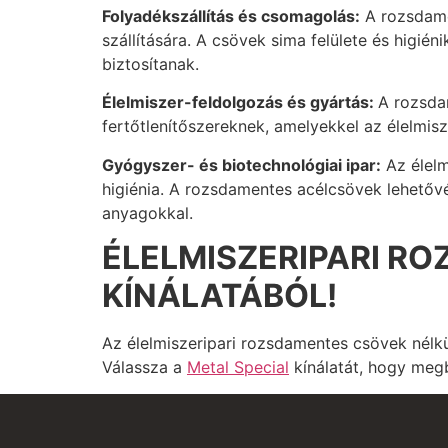
Folyadékszállítás és csomagolás:
A rozsdamen
szállítására. A csövek sima felülete és higié
biztosítanak.
Élelmiszer-feldolgozás és gyártás:
A rozsdam
fertőtlenítőszereknek, amelyekkel az élelmis
Gyógyszer- és biotechnológiai ipar:
Az élelm
higiénia. A rozsdamentes acélcsövek lehetővé 
anyagokkal.
ÉLELMISZERIPARI R
KÍNÁLATÁBÓL!
Az élelmiszeripari rozsdamentes csövek nélkül
Válassza a
Metal Special
kínálatát, hogy megb