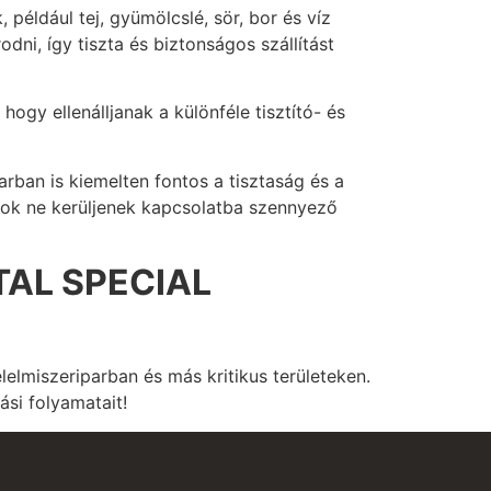
éldául tej, gyümölcslé, sör, bor és víz
dni, így tiszta és biztonságos szállítást
ogy ellenálljanak a különféle tisztító- és
rban is kiemelten fontos a tisztaság és a
yagok ne kerüljenek kapcsolatba szennyező
AL SPECIAL
lelmiszeriparban és más kritikus területeken.
si folyamatait!