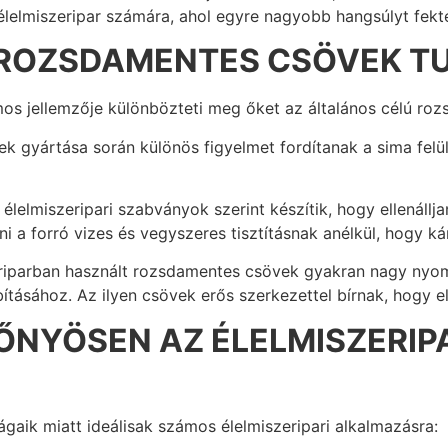
élelmiszeripar számára, ahol egyre nagyobb hangsúlyt fek
I ROZSDAMENTES CSÖVEK T
os jellemzője különbözteti meg őket az általános célú roz
vek gyártása során különös figyelmet fordítanak a sima felü
elmiszeripari szabványok szerint készítik, hogy ellenálljanak
ni a forró vizes és vegyszeres tisztításnak anélkül, hogy k
riparban használt rozsdamentes csövek gyakran nagy nyomá
ásához. Az ilyen csövek erős szerkezettel bírnak, hogy ell
ŐNYÖSEN AZ ÉLELMISZERIP
aik miatt ideálisak számos élelmiszeripari alkalmazásra: