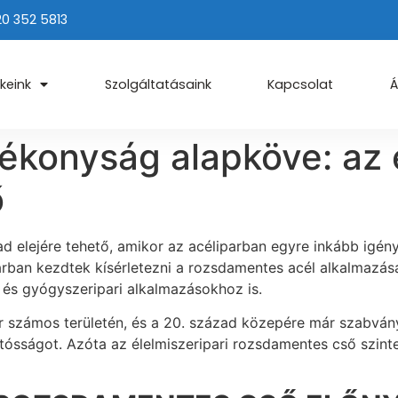
20 352 5813
keink
Szolgáltatásaink
Kapcsolat
Á
tékonyság alapköve: az é
ő
d elejére tehető, amikor az acéliparban egyre inkább igény 
arban kezdtek kísérletezni a rozsdamentes acél alkalmazá
ri és gyógyszeripari alkalmazásokhoz is.
r számos területén, és a 20. század közepére már szabványo
rtósságot. Azóta az élelmiszeripari rozsdamentes cső szint