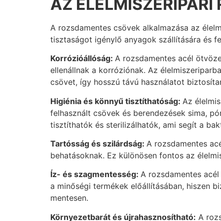
AZ ÉLELMISZERIPAR
A rozsdamentes csövek alkalmazása az élelmis
tisztaságot igénylő anyagok szállítására és f
Korrózióállóság:
A rozsdamentes acél ötvöze
ellenállnak a korróziónak. Az élelmiszeriparb
csövet, így hosszú távú használatot biztosíta
Higiénia és könnyű tisztíthatóság:
Az élelmis
felhasznált csövek és berendezések sima, pó
tisztíthatók és sterilizálhatók, ami segít a 
Tartósság és szilárdság:
A rozsdamentes acél
behatásoknak. Ez különösen fontos az élelmi
Íz- és szagmentesség:
A rozsdamentes acél n
a minőségi termékek előállításában, hiszen b
mentesen.
Környezetbarát és újrahasznosítható:
A rozs