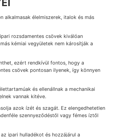
EI
n alkalmasak élelmiszerek, italok és más
ipari rozsdamentes csövek kiválóan
s más kémiai vegyületek nem károsítják a
nthet, ezért rendkívül fontos, hogy a
entes csövek pontosan ilyenek, így könnyen
lettartamúak és ellenállnak a mechanikai
lnek vannak kitéve.
solja azok ízét és szagát. Ez elengedhetetlen
indenféle szennyeződéstől vagy fémes íztől
z ipari hulladékot és hozzájárul a