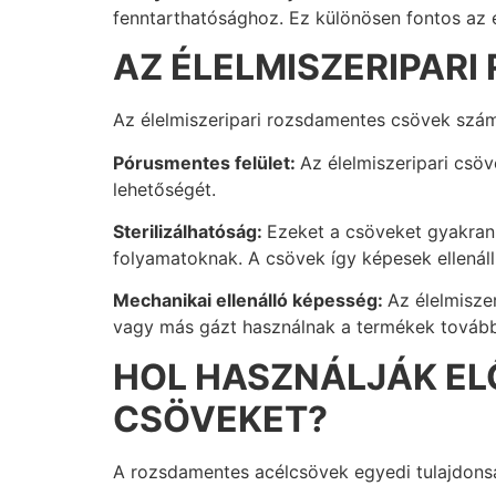
fenntarthatósághoz. Ez különösen fontos az 
AZ ÉLELMISZERIPAR
Az élelmiszeripari rozsdamentes csövek szám
Pórusmentes felület:
Az élelmiszeripari csö
lehetőségét.
Sterilizálhatóság:
Ezeket a csöveket gyakran él
folyamatoknak. A csövek így képesek ellenáll
Mechanikai ellenálló képesség:
Az élelmisze
vagy más gázt használnak a termékek továbbít
HOL HASZNÁLJÁK EL
CSÖVEKET?
A rozsdamentes acélcsövek egyedi tulajdonság