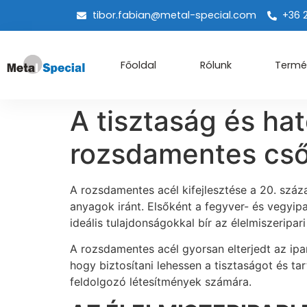
tibor.fabian@metal-special.com
+36 
Főoldal
Rólunk
Termé
A tisztaság és ha
rozsdamentes cs
A rozsdamentes acél kifejlesztése a 20. száza
anyagok iránt. Elsőként a fegyver- és vegyip
ideális tulajdonságokkal bír az élelmiszeripa
A rozsdamentes acél gyorsan elterjedt az ipa
hogy biztosítani lehessen a tisztaságot és ta
feldolgozó létesítmények számára.