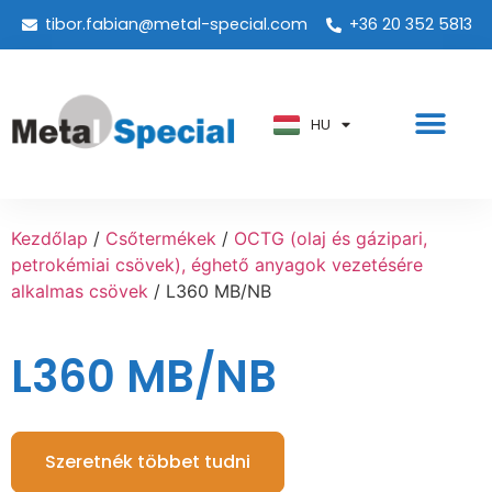
tibor.fabian@metal-special.com
+36 20 352 5813
PT
KO
ZH
HU
AR
Kezdőlap
/
Csőtermékek
/
OCTG (olaj és gázipari,
petrokémiai csövek), éghető anyagok vezetésére
alkalmas csövek
/ L360 MB/NB
L360 MB/NB
Szeretnék többet tudni