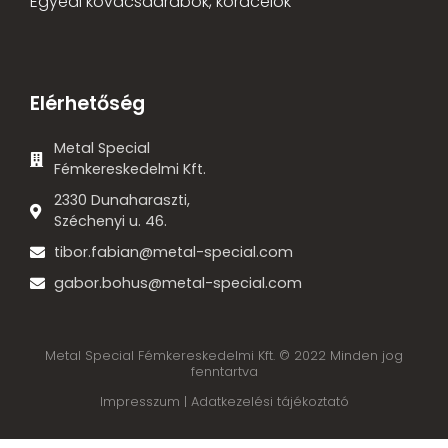
Egyedi kovácsdarabok, köracélok
Elérhetőség
Metal Special
Fémkereskedelmi Kft.
2330 Dunaharaszti,
Széchenyi u. 46.
tibor.fabian@metal-special.com
gabor.bohus@metal-special.com
Metal Special Fémkereskedelmi Kft. © 2022 Minden jog
fenntartva
Impresszum |
Adatkezelési tájékoztató