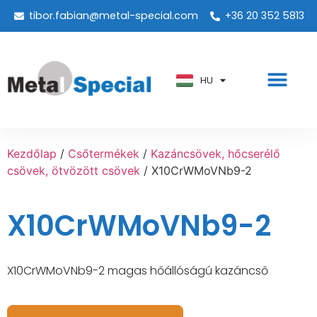
tibor.fabian@metal-special.com
+36 20 352 5813
PT
KO
ZH
HU
AR
Kezdőlap
/
Csőtermékek
/
Kazáncsövek, hőcserélő
csövek, ötvözött csövek
/ X10CrWMoVNb9-2
X10CrWMoVNb9-2
X10CrWMoVNb9-2 magas hőállóságú kazáncső