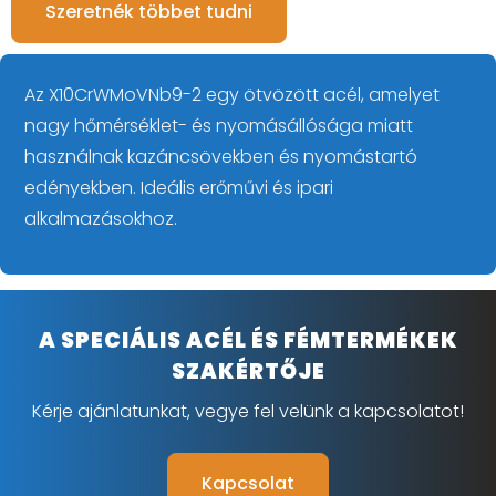
Szeretnék többet tudni
Az X10CrWMoVNb9-2 egy ötvözött acél, amelyet
nagy hőmérséklet- és nyomásállósága miatt
használnak kazáncsövekben és nyomástartó
edényekben. Ideális erőművi és ipari
alkalmazásokhoz.
A SPECIÁLIS ACÉL ÉS FÉMTERMÉKEK
SZAKÉRTŐJE
Kérje ajánlatunkat, vegye fel velünk a kapcsolatot!
Kapcsolat