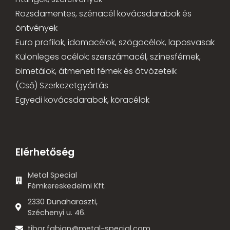
Rozsdamentes, szénacél kovácsdarabok és
öntvények
Euro profilok, idomacélok, szögacélok, laposvasak
Különleges acélok: szerszámacél, színesfémek,
bimetálok, átmeneti fémek és ötvözeteik
(Cső) Szerkezetgyártás
Egyedi kovácsdarabok, köracélok
Elérhetőség
Metal Special
Fémkereskedelmi Kft.
2330 Dunaharaszti,
Széchenyi u. 46.
tibor.fabian@metal-special.com