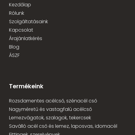
Kezdőlap
Rólunk
Szolgáltatásaink
Kapcsolat
Árajánlatkérés
Blog
ÁSZF
Termékeink
Rozsdamentes acélcső, szénacél cső
Nagyméretű és vastagfalú acélcső
Lemezvágatok, szalagok, tekercsek
Saválló acél cső és lemez, laposvas, idomacél
Fittingek, szerelvények