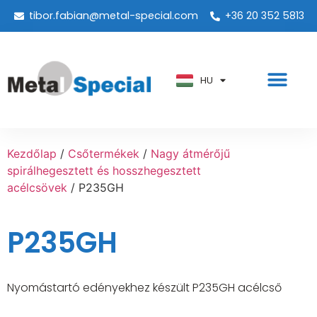
tibor.fabian@metal-special.com
+36 20 352 5813
PT
KO
ZH
HU
AR
Kezdőlap
/
Csőtermékek
/
Nagy átmérőjű
spirálhegesztett és hosszhegesztett
acélcsövek
/ P235GH
P235GH
Nyomástartó edényekhez készült P235GH acélcső