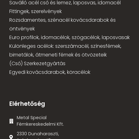
Saválló acél cső és lemez, laposvas, idomacél
Fittingek, szerelvények
Rozsdamentes, szénacél kovácsdarabok és
öntvények
Euro profilok, idomacélok, szögacélok, laposvasak
Különleges acélok: szerszámacél, színesfémek,
bimetálok, átmeneti fémek és ötvözeteik
(Cső) Szerkezetgyártás
Egyedi kovácsdarabok, köracélok
Elérhetőség
Metal Special
Fémkereskedelmi Kft.
2330 Dunaharaszti,