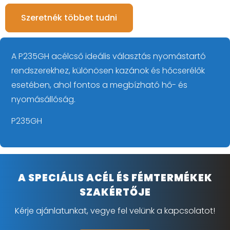
Szeretnék többet tudni
A P235GH acélcső ideális választás nyomástartó
rendszerekhez, különösen kazánok és hőcserélők
esetében, ahol fontos a megbízható hő- és
nyomásállóság.
P235GH
A SPECIÁLIS ACÉL ÉS FÉMTERMÉKEK
SZAKÉRTŐJE
Kérje ajánlatunkat, vegye fel velünk a kapcsolatot!