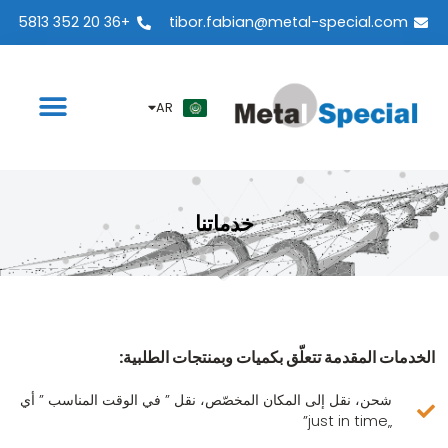
ES
+36 20 352 5813
tibor.fabian@metal-special.com
PT
KO
ZH
AR
خدماتنا
الخدمات المقدمة تتعلّق بكميات وبمنتجات الطلبية:
شحن، نقل إلى المكان المخصّص، نقل ” في الوقت المناسب ” أي
„just in time”