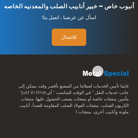
أنبوب خاص – خبير أنابيب الصلب والمعدنيه الخاصه
اسأل عن عرضنا ، اتصل بنا!
للاتصال
غايتنا تأمين الخدمات لعملائنا من المصنع بأقصر وقت ممكن إلى
جانب خدمات النقل ” في الوقت المناسب ” أي„just in time”
بتأمين منتجات خاصة أو منتجات يصعب الحصول عليها: منتجات
الكربون الصلب، منتجات الفولاذ الصلب المقاومة للصدأ، أنابيب
ملونة وأنابيب أخرى، منتجات ا