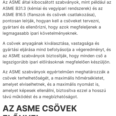
Az ASME által kibocsátott szabványok, mint például az
ASME B31.3 (kémiai és vegyipari rendszerek) és az
ASME B16.5 (flanszok és csövek csatlakozása),
pontosan leírják, hogyan kell a csöveket tervezni,
gyártani és ellenőrizni, hogy azok megfeleljenek a
legmagasabb ipari követelményeknek.
A csövek anyagának kiválasztása, vastagsága és
gyártási eljárása mind befolyásolja a végeredményt, és
az ASME szabványok biztosítják, hogy minden cső a
legszigorúbb ipari előírásoknak megfelelően készüljön.
Az ASME szabványok egyértelműen meghatározzák a
csövek terhelhetőségét, a maximális hőmérsékletet,
amelyet elviselhetnek, és a maximális nyomást is,
amelyet képesek ellenállni, biztosítva ezzel a hosszú
távú működést és a megbízhatóságot.
AZ ASME CSÖVEK