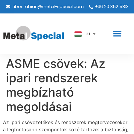
tibor.fabian@metal-special.com
+36 20 352 5813
PT
KO
ZH
HU
AR
ASME csövek: Az
ipari rendszerek
megbízható
megoldásai
Az ipari csővezetékek és rendszerek megtervezésekor
a legfontosabb szempontok közé tartozik a biztonság,