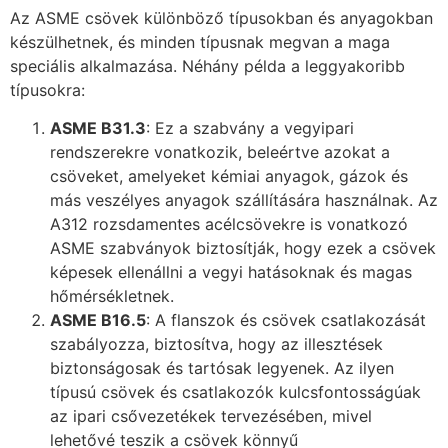
Az ASME csövek különböző típusokban és anyagokban
készülhetnek, és minden típusnak megvan a maga
speciális alkalmazása. Néhány példa a leggyakoribb
típusokra:
ASME B31.3
: Ez a szabvány a vegyipari
rendszerekre vonatkozik, beleértve azokat a
csöveket, amelyeket kémiai anyagok, gázok és
más veszélyes anyagok szállítására használnak. Az
A312 rozsdamentes acélcsövekre is vonatkozó
ASME szabványok biztosítják, hogy ezek a csövek
képesek ellenállni a vegyi hatásoknak és magas
hőmérsékletnek.
ASME B16.5
: A flanszok és csövek csatlakozását
szabályozza, biztosítva, hogy az illesztések
biztonságosak és tartósak legyenek. Az ilyen
típusú csövek és csatlakozók kulcsfontosságúak
az ipari csővezetékek tervezésében, mivel
lehetővé teszik a csövek könnyű