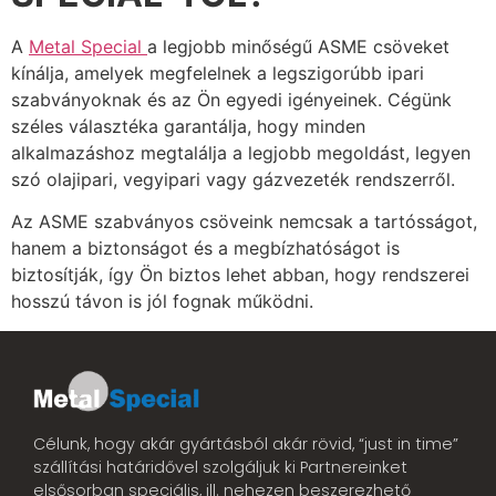
A
Metal Special
a legjobb minőségű ASME csöveket
kínálja, amelyek megfelelnek a legszigorúbb ipari
szabványoknak és az Ön egyedi igényeinek. Cégünk
széles választéka garantálja, hogy minden
alkalmazáshoz megtalálja a legjobb megoldást, legyen
szó olajipari, vegyipari vagy gázvezeték rendszerről.
Az ASME szabványos csöveink nemcsak a tartósságot,
hanem a biztonságot és a megbízhatóságot is
biztosítják, így Ön biztos lehet abban, hogy rendszerei
hosszú távon is jól fognak működni.
Célunk, hogy akár gyártásból akár rövid, “just in time”
szállítási határidővel szolgáljuk ki Partnereinket
elsősorban speciális, ill. nehezen beszerezhető