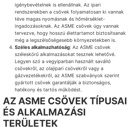
igénybevételnek is ellenállnak. Az ipari
rendszerekben a csövek folyamatosan ki vannak
téve magas nyomásnak és hőmérséklet-
ingadozásoknak. Az ASME csövek úgy vannak
tervezve, hogy hosszú élettartamot biztosítsanak
még a legszélsőségesebb környezetekben is.
Széles alkalmazhatóság
: Az ASME csövek
széleskörű alkalmazásokat tesznek lehetővé.
Legyen szó a vegyiparban használt saválló
csövekről, az olajipari csövekről vagy a
gázvezetékekről, az ASME szabványok szerint
gyártott csövek garantálják a biztonságos,
hatékony és tartós működést.
AZ ASME CSÖVEK TÍPUSAI
ÉS ALKALMAZÁSI
TERÜLETEK