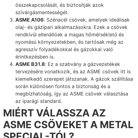
összekapcsolását, és biztosítják azok
szivárgásmentességét.
ASME A106
: Szénacél csövek, amelyek ideálisak
olaj- és gázipari alkalmazásokra. Ezek a csövek
rendkívül ellenállóak a magas hőmérsékletű és
nyomású környezetekben, és tartósak még az
agresszív folyadékokkal és gázokkal való
érintkezésben is.
ASME B31.8
: Ez a szabvány a gázvezetékek
tervezésére vonatkozik, és az ASME csövek itt is
kiemelkedő szerepet játszanak. A gázok szállítása
során különösen fontos a biztonság és a
megbízhatóság, így az ASME csövek választása
az iparági standard.
MIÉRT VÁLASSZA AZ
ASME CSÖVEKET A METAL
SPECIAL-TÓL?