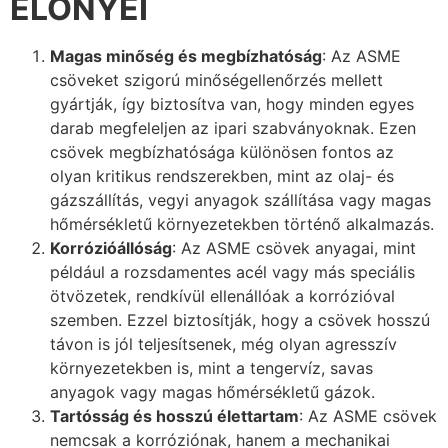
ELŐNYEI
Magas minőség és megbízhatóság
: Az ASME
csöveket szigorú minőségellenőrzés mellett
gyártják, így biztosítva van, hogy minden egyes
darab megfeleljen az ipari szabványoknak. Ezen
csövek megbízhatósága különösen fontos az
olyan kritikus rendszerekben, mint az olaj- és
gázszállítás, vegyi anyagok szállítása vagy magas
hőmérsékletű környezetekben történő alkalmazás.
Korrózióállóság
: Az ASME csövek anyagai, mint
például a rozsdamentes acél vagy más speciális
ötvözetek, rendkívül ellenállóak a korrózióval
szemben. Ezzel biztosítják, hogy a csövek hosszú
távon is jól teljesítsenek, még olyan agresszív
környezetekben is, mint a tengervíz, savas
anyagok vagy magas hőmérsékletű gázok.
Tartósság és hosszú élettartam
: Az ASME csövek
nemcsak a korróziónak, hanem a mechanikai