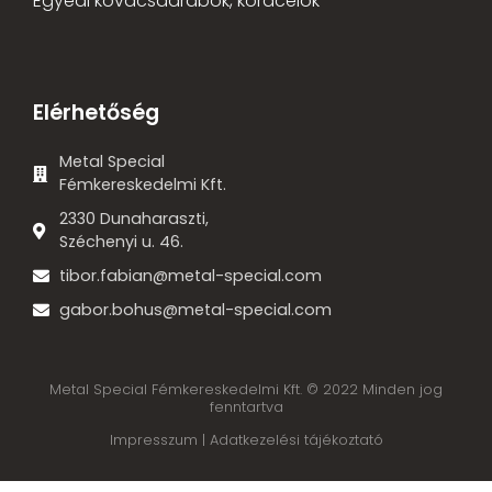
Egyedi kovácsdarabok, köracélok
Elérhetőség
Metal Special
Fémkereskedelmi Kft.
2330 Dunaharaszti,
Széchenyi u. 46.
tibor.fabian@metal-special.com
gabor.bohus@metal-special.com
Metal Special Fémkereskedelmi Kft. © 2022 Minden jog
fenntartva
Impresszum |
Adatkezelési tájékoztató