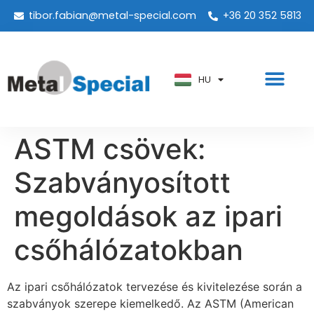
tibor.fabian@metal-special.com
+36 20 352 5813
PT
KO
ZH
HU
AR
ASTM csövek:
Szabványosított
megoldások az ipari
csőhálózatokban
Az ipari csőhálózatok tervezése és kivitelezése során a
szabványok szerepe kiemelkedő. Az ASTM (American