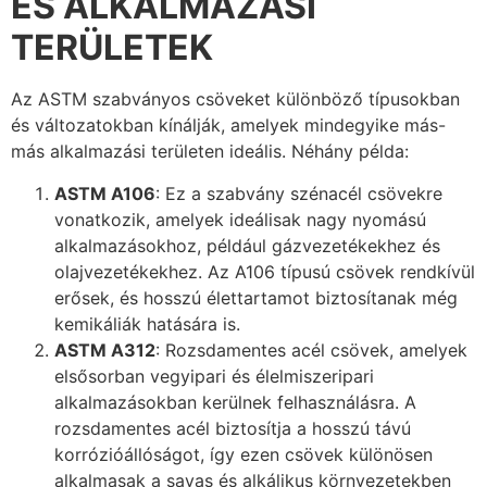
ÉS ALKALMAZÁSI
TERÜLETEK
Az ASTM szabványos csöveket különböző típusokban
és változatokban kínálják, amelyek mindegyike más-
más alkalmazási területen ideális. Néhány példa:
ASTM A106
: Ez a szabvány szénacél csövekre
vonatkozik, amelyek ideálisak nagy nyomású
alkalmazásokhoz, például gázvezetékekhez és
olajvezetékekhez. Az A106 típusú csövek rendkívül
erősek, és hosszú élettartamot biztosítanak még
kemikáliák hatására is.
ASTM A312
: Rozsdamentes acél csövek, amelyek
elsősorban vegyipari és élelmiszeripari
alkalmazásokban kerülnek felhasználásra. A
rozsdamentes acél biztosítja a hosszú távú
korrózióállóságot, így ezen csövek különösen
alkalmasak a savas és alkálikus környezetekben