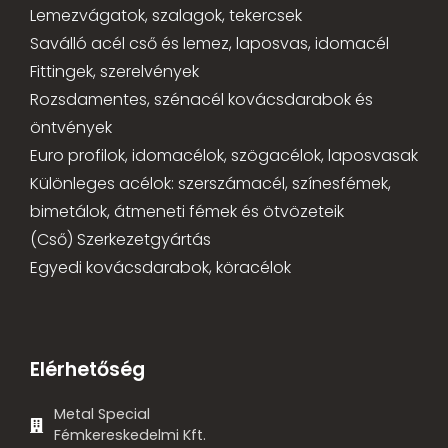
Lemezvágatok, szalagok, tekercsek
Saválló acél cső és lemez, laposvas, idomacél
Fittingek, szerelvények
Rozsdamentes, szénacél kovácsdarabok és
öntvények
Euro profilok, idomacélok, szögacélok, laposvasak
Különleges acélok: szerszámacél, színesfémek,
bimetálok, átmeneti fémek és ötvözeteik
(Cső) Szerkezetgyártás
Egyedi kovácsdarabok, köracélok
Elérhetőség
Metal Special
Fémkereskedelmi Kft.