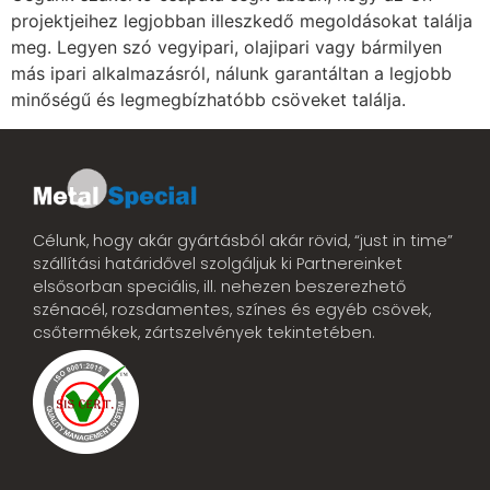
projektjeihez legjobban illeszkedő megoldásokat találja
meg. Legyen szó vegyipari, olajipari vagy bármilyen
más ipari alkalmazásról, nálunk garantáltan a legjobb
minőségű és legmegbízhatóbb csöveket találja.
Célunk, hogy akár gyártásból akár rövid, “just in time”
szállítási határidővel szolgáljuk ki Partnereinket
elsősorban speciális, ill. nehezen beszerezhető
szénacél, rozsdamentes, színes és egyéb csövek,
csőtermékek, zártszelvények tekintetében.