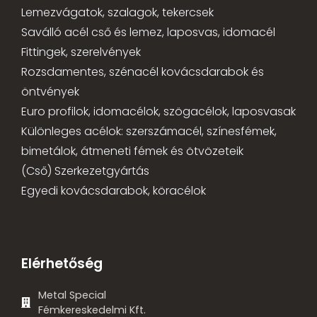
Lemezvágatok, szalagok, tekercsek
Saválló acél cső és lemez, laposvas, idomacél
Fittingek, szerelvények
Rozsdamentes, szénacél kovácsdarabok és
öntvények
Euro profilok, idomacélok, szögacélok, laposvasak
Különleges acélok: szerszámacél, színesfémek,
bimetálok, átmeneti fémek és ötvözeteik
(Cső) Szerkezetgyártás
Egyedi kovácsdarabok, köracélok
Elérhetőség
Metal Special
Fémkereskedelmi Kft.