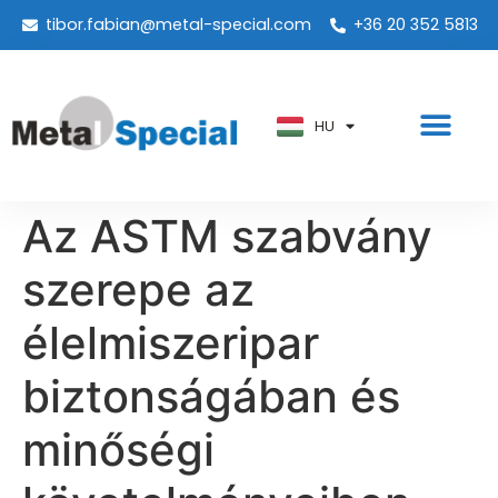
tibor.fabian@metal-special.com
+36 20 352 5813
PT
KO
ZH
HU
AR
Az ASTM szabvány
szerepe az
élelmiszeripar
biztonságában és
minőségi