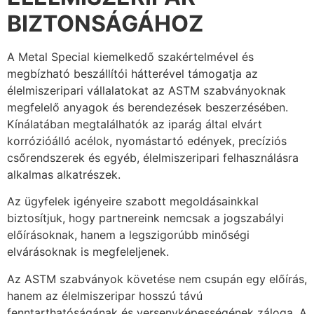
BIZTONSÁGÁHOZ
A Metal Special kiemelkedő szakértelmével és
megbízható beszállítói hátterével támogatja az
élelmiszeripari vállalatokat az ASTM szabványoknak
megfelelő anyagok és berendezések beszerzésében.
Kínálatában megtalálhatók az iparág által elvárt
korrózióálló acélok, nyomástartó edények, precíziós
csőrendszerek és egyéb, élelmiszeripari felhasználásra
alkalmas alkatrészek.
Az ügyfelek igényeire szabott megoldásainkkal
biztosítjuk, hogy partnereink nemcsak a jogszabályi
előírásoknak, hanem a legszigorúbb minőségi
elvárásoknak is megfeleljenek.
Az ASTM szabványok követése nem csupán egy előírás,
hanem az élelmiszeripar hosszú távú
fenntarthatóságának és versenyképességének záloga. A