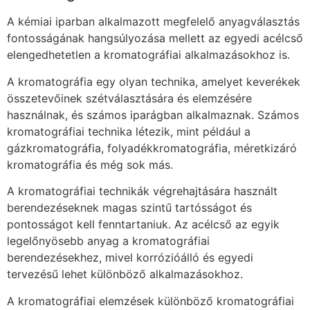
A kémiai iparban alkalmazott megfelelő anyagválasztás
fontosságának hangsúlyozása mellett az egyedi acélcső
elengedhetetlen a kromatográfiai alkalmazásokhoz is.
A kromatográfia egy olyan technika, amelyet keverékek
összetevőinek szétválasztására és elemzésére
használnak, és számos iparágban alkalmaznak. Számos
kromatográfiai technika létezik, mint például a
gázkromatográfia, folyadékkromatográfia, méretkizáró
kromatográfia és még sok más.
A kromatográfiai technikák végrehajtására használt
berendezéseknek magas szintű tartósságot és
pontosságot kell fenntartaniuk. Az acélcső az egyik
legelőnyösebb anyag a kromatográfiai
berendezésekhez, mivel korrózióálló és egyedi
tervezésű lehet különböző alkalmazásokhoz.
A kromatográfiai elemzések különböző kromatográfiai