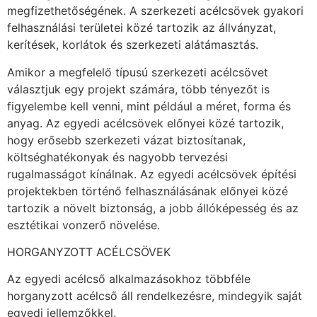
megfizethetőségének. A szerkezeti acélcsövek gyakori
felhasználási területei közé tartozik az állványzat,
kerítések, korlátok és szerkezeti alátámasztás.
Amikor a megfelelő típusú szerkezeti acélcsövet
választjuk egy projekt számára, több tényezőt is
figyelembe kell venni, mint például a méret, forma és
anyag. Az egyedi acélcsövek előnyei közé tartozik,
hogy erősebb szerkezeti vázat biztosítanak,
költséghatékonyak és nagyobb tervezési
rugalmasságot kínálnak. Az egyedi acélcsövek építési
projektekben történő felhasználásának előnyei közé
tartozik a növelt biztonság, a jobb állóképesség és az
esztétikai vonzerő növelése.
HORGANYZOTT ACÉLCSÖVEK
Az egyedi acélcső alkalmazásokhoz többféle
horganyzott acélcső áll rendelkezésre, mindegyik saját
egyedi jellemzőkkel.