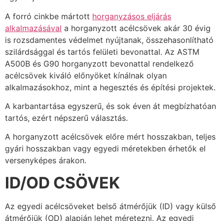
A forró cinkbe mártott
horganyzásos eljárás
alkalmazásával
a horganyzott acélcsövek akár 30 évig
is rozsdamentes védelmet nyújtanak, összehasonlítható
szilárdsággal és tartós felületi bevonattal. Az ASTM
A500B és G90 horganyzott bevonattal rendelkező
acélcsövek kiváló előnyöket kínálnak olyan
alkalmazásokhoz, mint a hegesztés és építési projektek.
A karbantartása egyszerű, és sok éven át megbízhatóan
tartós, ezért népszerű választás.
A horganyzott acélcsövek előre mért hosszakban, teljes
gyári hosszakban vagy egyedi méretekben érhetők el
versenyképes árakon.
ID/OD CSÖVEK
Az egyedi acélcsöveket belső átmérőjük (ID) vagy külső
átmérőjük (OD) alapján lehet méretezni. Az egyedi