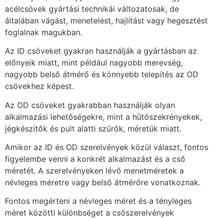
acélcsövek gyártási technikái változatosak, de
általában vágást, menetelést, hajlítást vagy hegesztést
foglalnak magukban.
Az ID csöveket gyakran használják a gyártásban az
előnyeik miatt, mint például nagyobb merevség,
nagyobb belső átmérő és könnyebb telepítés az OD
csövekhez képest.
Az OD csöveket gyakrabban használják olyan
alkalmazási lehetőségekre, mint a hűtőszekrényekek,
jégkészítők és pult alatti szűrők, méretük miatt.
Amikor az ID és OD szerelvények közül választ, fontos
figyelembe venni a konkrét alkalmazást és a cső
méretét. A szerelvényeken lévő menetméretek a
névleges méretre vagy belső átmérőre vonatkoznak.
Fontos megérteni a névleges méret és a tényleges
méret közötti különbséget a csőszerelvények