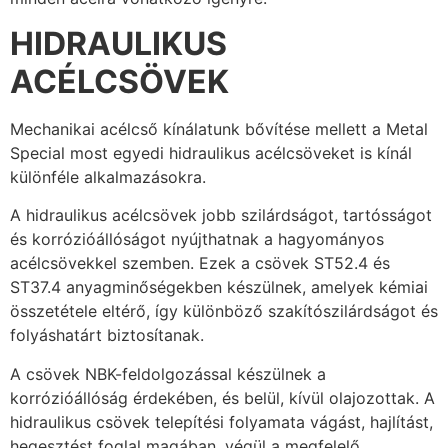
HIDRAULIKUS
ACÉLCSÖVEK
Mechanikai acélcső kínálatunk bővítése mellett a Metal
Special most egyedi hidraulikus acélcsöveket is kínál
különféle alkalmazásokra.
A hidraulikus acélcsövek jobb szilárdságot, tartósságot
és korrózióállóságot nyújthatnak a hagyományos
acélcsövekkel szemben. Ezek a csövek ST52.4 és
ST37.4 anyagminőségekben készülnek, amelyek kémiai
összetétele eltérő, így különböző szakítószilárdságot és
folyáshatárt biztosítanak.
A csövek NBK-feldolgozással készülnek a
korrózióállóság érdekében, és belül, kívül olajozottak. A
hidraulikus csövek telepítési folyamata vágást, hajlítást,
hegesztést foglal magában, végül a megfelelő