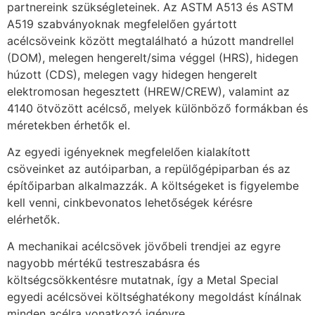
partnereink szükségleteinek. Az ASTM A513 és ASTM
A519 szabványoknak megfelelően gyártott
acélcsöveink között megtalálható a húzott mandrellel
(DOM), melegen hengerelt/sima véggel (HRS), hidegen
húzott (CDS), melegen vagy hidegen hengerelt
elektromosan hegesztett (HREW/CREW), valamint az
4140 ötvözött acélcső, melyek különböző formákban és
méretekben érhetők el.
Az egyedi igényeknek megfelelően kialakított
csöveinket az autóiparban, a repülőgépiparban és az
építőiparban alkalmazzák. A költségeket is figyelembe
kell venni, cinkbevonatos lehetőségek kérésre
elérhetők.
A mechanikai acélcsövek jövőbeli trendjei az egyre
nagyobb mértékű testreszabásra és
költségcsökkentésre mutatnak, így a Metal Special
egyedi acélcsövei költséghatékony megoldást kínálnak
minden acélra vonatkozó igényre.