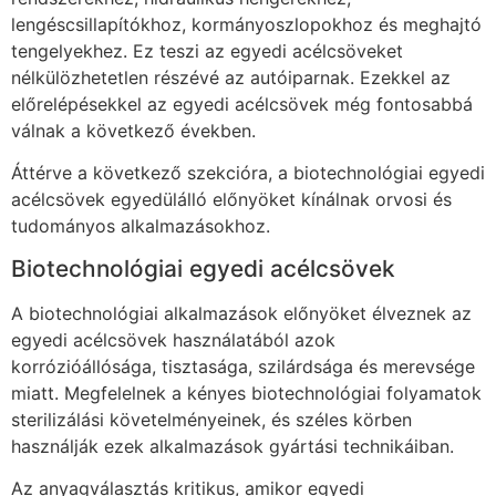
lengéscsillapítókhoz, kormányoszlopokhoz és meghajtó
tengelyekhez. Ez teszi az egyedi acélcsöveket
nélkülözhetetlen részévé az autóiparnak. Ezekkel az
előrelépésekkel az egyedi acélcsövek még fontosabbá
válnak a következő években.
Áttérve a következő szekcióra, a biotechnológiai egyedi
acélcsövek egyedülálló előnyöket kínálnak orvosi és
tudományos alkalmazásokhoz.
Biotechnológiai egyedi acélcsövek
A biotechnológiai alkalmazások előnyöket élveznek az
egyedi acélcsövek használatából azok
korrózióállósága, tisztasága, szilárdsága és merevsége
miatt. Megfelelnek a kényes biotechnológiai folyamatok
sterilizálási követelményeinek, és széles körben
használják ezek alkalmazások gyártási technikáiban.
Az anyagválasztás kritikus, amikor egyedi