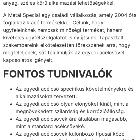
anyag, széles körű alkalmazási lehetőségekkel.
A Metal Special egy családi vállalkozás, amely 2004 óta
foglalkozik acéltermékekkel. Célunk, hogy
ügyfeleinknek nemcsak minőségi terméket, hanem
kivételes ügyfélszolgálatot is nyújtsunk. Tapasztalt
szakembereink elkötelezetten törekszenek arra, hogy
megfeleljenek, sőt felülmúlják az egyedi acélcsővel
kapcsolatos igényeit.
FONTOS TUDNIVALÓK
Az egyedi acélcső specifikus követelményekre és
alkalmazásokra tervezett.
Az egyedi acélcső olyan előnyöket kínál, mint a
megnövekedett szilárdság és korrózióállóság.
Az egyedi acélcsövek ára általában magasabb,
mint a standard acélcsöveké.
Az egyedi acélcsövek különböző típusai közé