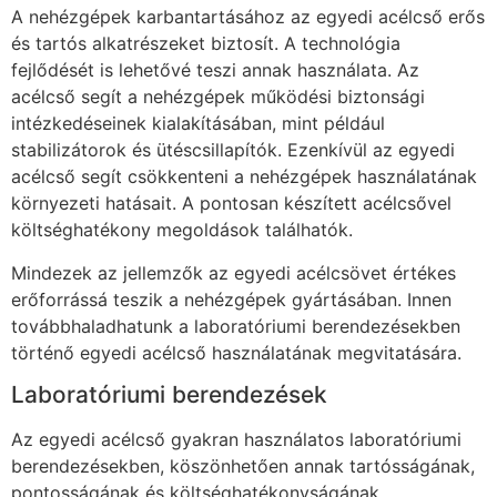
A nehézgépek karbantartásához az egyedi acélcső erős
és tartós alkatrészeket biztosít. A technológia
fejlődését is lehetővé teszi annak használata. Az
acélcső segít a nehézgépek működési biztonsági
intézkedéseinek kialakításában, mint például
stabilizátorok és ütéscsillapítók. Ezenkívül az egyedi
acélcső segít csökkenteni a nehézgépek használatának
környezeti hatásait. A pontosan készített acélcsővel
költséghatékony megoldások találhatók.
Mindezek az jellemzők az egyedi acélcsövet értékes
erőforrássá teszik a nehézgépek gyártásában. Innen
továbbhaladhatunk a laboratóriumi berendezésekben
történő egyedi acélcső használatának megvitatására.
Laboratóriumi berendezések
Az egyedi acélcső gyakran használatos laboratóriumi
berendezésekben, köszönhetően annak tartósságának,
pontosságának és költséghatékonyságának.