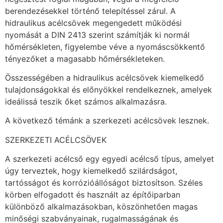
berendezésekkel történő telepítéssel zárul. A
hidraulikus acélcsövek megengedett működési
nyomását a DIN 2413 szerint számítják ki normál
hőmérsékleten, figyelembe véve a nyomáscsökkentő
tényezőket a magasabb hőmérsékleteken.
Összességében a hidraulikus acélcsövek kiemelkedő
tulajdonságokkal és előnyökkel rendelkeznek, amelyek
ideálissá teszik őket számos alkalmazásra.
A következő témánk a szerkezeti acélcsövek lesznek.
SZERKEZETI ACÉLCSÖVEK
A szerkezeti acélcső egy egyedi acélcső típus, amelyet
úgy terveztek, hogy kiemelkedő szilárdságot,
tartósságot és korrózióállóságot biztosítson. Széles
körben elfogadott és használt az építőiparban
különböző alkalmazásokban, köszönhetően magas
minőségi szabványainak, rugalmasságának és