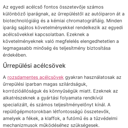
Az egyedi acélcső fontos összetevője számos
különböző iparágnak, az űrrepüléstől az autóiparon át a
biotechnológiáig és a kémiai chromatográfiáig. Minden
iparág sajátos követelményekkel rendelkezik az egyedi
acélcsövekkel kapcsolatban. Ezeknek a
követelményeknek való megfelelés elengedhetetlen a
legmagasabb minőség és teljesítmény biztosítása
érdekében.
Űrrepülési acélcsövek
A
rozsdamentes acélcsövek
gyakran használatosak az
űrrepülési iparban magas szilárdságuk,
korrózióállóságuk és könnyűségük miatt. Ezeknek az
alkatrészeknek a gyártási folyamata rendkívül
specializált, és számos teljesítményelőnyt kínál. A
repülőgépmotorokban létfontosságú összetevők,
amelyek a fékek, a klaffok, a futómű és a tűzvédelmi
mechanizmusok működéséhez szükségesek.