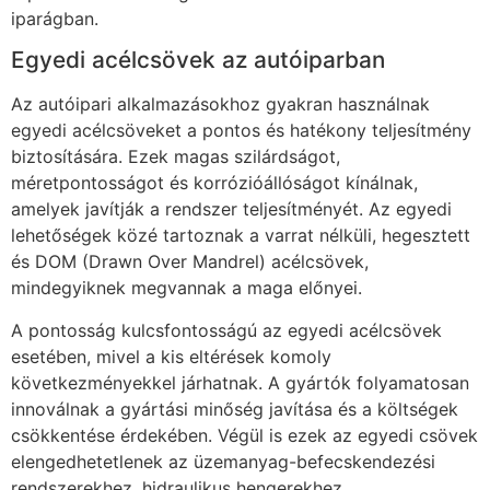
iparágban.
Egyedi acélcsövek az autóiparban
Az autóipari alkalmazásokhoz gyakran használnak
egyedi acélcsöveket a pontos és hatékony teljesítmény
biztosítására. Ezek magas szilárdságot,
méretpontosságot és korrózióállóságot kínálnak,
amelyek javítják a rendszer teljesítményét. Az egyedi
lehetőségek közé tartoznak a varrat nélküli, hegesztett
és DOM (Drawn Over Mandrel) acélcsövek,
mindegyiknek megvannak a maga előnyei.
A pontosság kulcsfontosságú az egyedi acélcsövek
esetében, mivel a kis eltérések komoly
következményekkel járhatnak. A gyártók folyamatosan
innoválnak a gyártási minőség javítása és a költségek
csökkentése érdekében. Végül is ezek az egyedi csövek
elengedhetetlenek az üzemanyag-befecskendezési
rendszerekhez, hidraulikus hengerekhez,