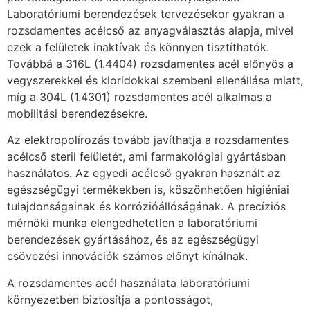
Laboratóriumi berendezések tervezésekor gyakran a
rozsdamentes acélcső az anyagválasztás alapja, mivel
ezek a felületek inaktívak és könnyen tisztíthatók.
Továbbá a 316L (1.4404) rozsdamentes acél előnyös a
vegyszerekkel és kloridokkal szembeni ellenállása miatt,
míg a 304L (1.4301) rozsdamentes acél alkalmas a
mobilitási berendezésekre.
Az elektropolírozás tovább javíthatja a rozsdamentes
acélcső steril felületét, ami farmakológiai gyártásban
használatos. Az egyedi acélcső gyakran használt az
egészségügyi termékekben is, köszönhetően higiéniai
tulajdonságainak és korrózióállóságának. A precíziós
mérnöki munka elengedhetetlen a laboratóriumi
berendezések gyártásához, és az egészségügyi
csövezési innovációk számos előnyt kínálnak.
A rozsdamentes acél használata laboratóriumi
környezetben biztosítja a pontosságot,