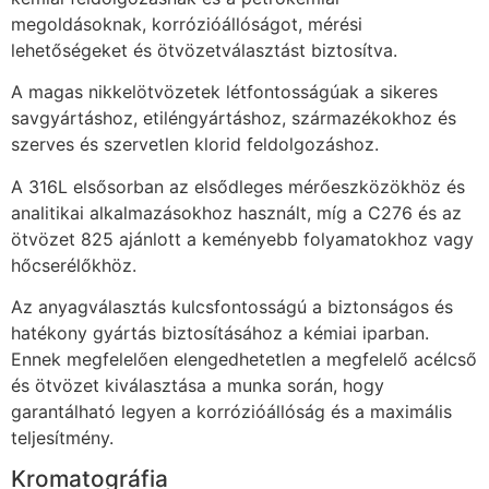
megoldásoknak, korrózióállóságot, mérési
lehetőségeket és ötvözetválasztást biztosítva.
A magas nikkelötvözetek létfontosságúak a sikeres
savgyártáshoz, etiléngyártáshoz, származékokhoz és
szerves és szervetlen klorid feldolgozáshoz.
A 316L elsősorban az elsődleges mérőeszközökhöz és
analitikai alkalmazásokhoz használt, míg a C276 és az
ötvözet 825 ajánlott a keményebb folyamatokhoz vagy
hőcserélőkhöz.
Az anyagválasztás kulcsfontosságú a biztonságos és
hatékony gyártás biztosításához a kémiai iparban.
Ennek megfelelően elengedhetetlen a megfelelő acélcső
és ötvözet kiválasztása a munka során, hogy
garantálható legyen a korrózióállóság és a maximális
teljesítmény.
Kromatográfia