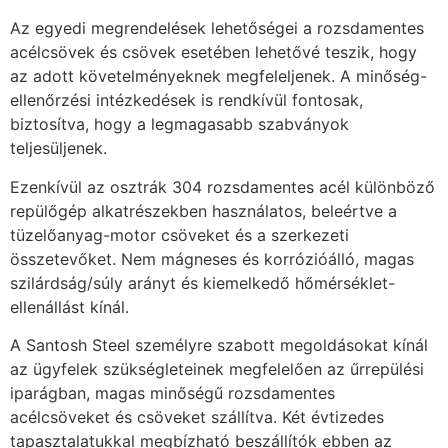
Az egyedi megrendelések lehetőségei a rozsdamentes
acélcsövek és csövek esetében lehetővé teszik, hogy
az adott követelményeknek megfeleljenek. A minőség-
ellenőrzési intézkedések is rendkívül fontosak,
biztosítva, hogy a legmagasabb szabványok
teljesüljenek.
Ezenkívül az osztrák 304 rozsdamentes acél különböző
repülőgép alkatrészekben használatos, beleértve a
tüzelőanyag-motor csöveket és a szerkezeti
összetevőket. Nem mágneses és korrózióálló, magas
szilárdság/súly arányt és kiemelkedő hőmérséklet-
ellenállást kínál.
A Santosh Steel személyre szabott megoldásokat kínál
az ügyfelek szükségleteinek megfelelően az űrrepülési
iparágban, magas minőségű rozsdamentes
acélcsöveket és csöveket szállítva. Két évtizedes
tapasztalatukkal megbízható beszállítók ebben az