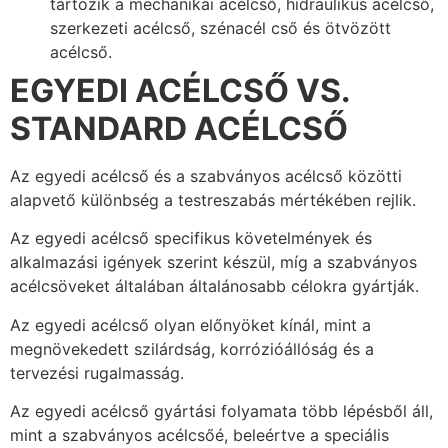
tartozik a mechanikai acélcső, hidraulikus acélcső,
szerkezeti acélcső, szénacél cső és ötvözött
acélcső.
EGYEDI ACÉLCSŐ VS.
STANDARD ACÉLCSŐ
Az egyedi acélcső és a szabványos acélcső közötti
alapvető különbség a testreszabás mértékében rejlik.
Az egyedi acélcső specifikus követelmények és
alkalmazási igények szerint készül, míg a szabványos
acélcsöveket általában általánosabb célokra gyártják.
Az egyedi acélcső olyan előnyöket kínál, mint a
megnövekedett szilárdság, korrózióállóság és a
tervezési rugalmasság.
Az egyedi acélcső gyártási folyamata több lépésből áll,
mint a szabványos acélcsőé, beleértve a speciális