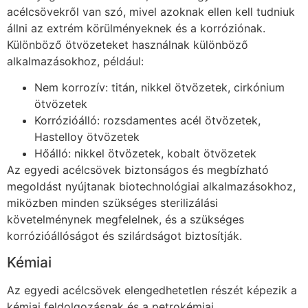
acélcsövekről van szó, mivel azoknak ellen kell tudniuk
állni az extrém körülményeknek és a korróziónak.
Különböző ötvözeteket használnak különböző
alkalmazásokhoz, például:
Nem korrozív: titán, nikkel ötvözetek, cirkónium
ötvözetek
Korrózióálló: rozsdamentes acél ötvözetek,
Hastelloy ötvözetek
Hőálló: nikkel ötvözetek, kobalt ötvözetek
Az egyedi acélcsövek biztonságos és megbízható
megoldást nyújtanak biotechnológiai alkalmazásokhoz,
miközben minden szükséges sterilizálási
követelménynek megfelelnek, és a szükséges
korrózióállóságot és szilárdságot biztosítják.
Kémiai
Az egyedi acélcsövek elengedhetetlen részét képezik a
kémiai feldolgozásnak és a petrokémiai