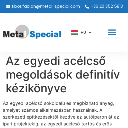
tibor.fabian@metal-special.com
+36 20 352 5813
PT
KO
ZH
HU
AR
Az egyedi acélcső
megoldások definitív
kézikönyve
Az egyedi acélcső sokoldalú és megbízható anyag,
amelyet számos alkalmazásban használnak. A
szerkezeti építkezésektől kezdve az autóiparon át az
ipari projektekig, az egyedi acélcső tartós és erős