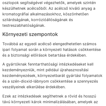
oszlopok segítségével végezhetők, amelyek szintén
készülhetnek acélcsőből. Az acélcső kiváló anyag a
kromatográfiai alkalmazásokhoz, köszönhetően
szilárdságának, korrózióállóságának és
testreszabhatóságának.
Környezeti szempontok
Továbbá az egyedi acélcső elengedhetetlen számos
ipari folyamat során a környezeti hatások csökkentése
és a biztonsági előírások betartása érdekében.
A gyártóknak fenntarthatósági intézkedéseket kell
kezdeményezniük, mint például újrahasznosítási
kezdeményezések, környezetbarát gyártási folyamatok
és a szén-dioxid-lábnyom csökkentése a szennyezés
veszélyeinek elkerülése érdekében.
Ezek az intézkedések segíthetnek a rövid és hosszú
távú környezeti károk minimalizálásában, amelyek az