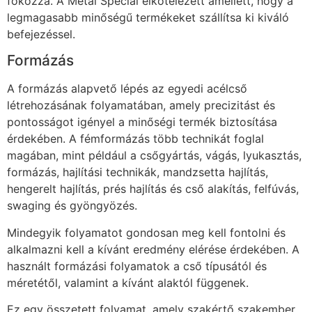
fokozza. A Metal Special elkötelezett amellett, hogy a
legmagasabb minőségű termékeket szállítsa ki kiváló
befejezéssel.
Formázás
A formázás alapvető lépés az egyedi acélcső
létrehozásának folyamatában, amely precizitást és
pontosságot igényel a minőségi termék biztosítása
érdekében. A fémformázás több technikát foglal
magában, mint például a csőgyártás, vágás, lyukasztás,
formázás, hajlítási technikák, mandzsetta hajlítás,
hengerelt hajlítás, prés hajlítás és cső alakítás, felfúvás,
swaging és gyöngyözés.
Mindegyik folyamatot gondosan meg kell fontolni és
alkalmazni kell a kívánt eredmény elérése érdekében. A
használt formázási folyamatok a cső típusától és
méretétől, valamint a kívánt alaktól függenek.
Ez egy összetett folyamat, amely szakértő szakember