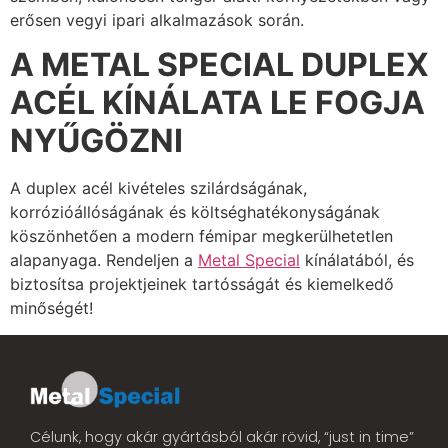
erősen vegyi ipari alkalmazások során.
A METAL SPECIAL DUPLEX
ACÉL KÍNÁLATA LE FOGJA
NYŰGÖZNI
A duplex acél kivételes szilárdságának,
korrózióállóságának és költséghatékonyságának
köszönhetően a modern fémipar megkerülhetetlen
alapanyaga. Rendeljen a
Metal Special
kínálatából, és
biztosítsa projektjeinek tartósságát és kiemelkedő
minőségét!
Célunk, hogy akár gyártásból akár rövid, “just in time”