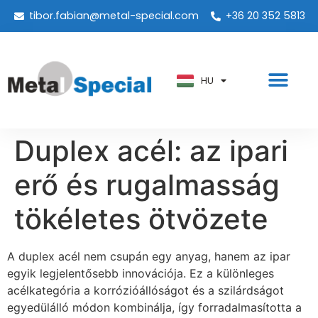
tibor.fabian@metal-special.com
+36 20 352 5813
PT
KO
ZH
HU
AR
Duplex acél: az ipari
erő és rugalmasság
tökéletes ötvözete
A duplex acél nem csupán egy anyag, hanem az ipar
egyik legjelentősebb innovációja. Ez a különleges
acélkategória a korrózióállóságot és a szilárdságot
egyedülálló módon kombinálja, így forradalmasította a