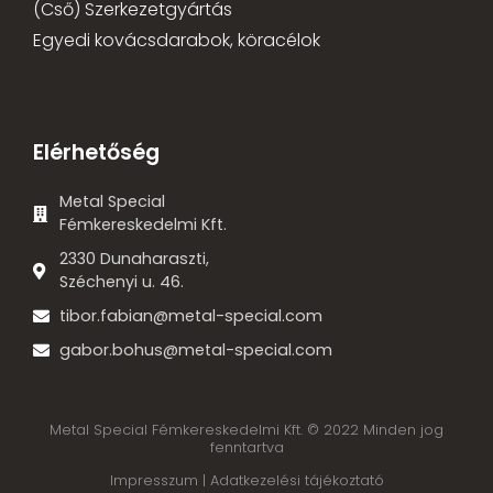
(Cső) Szerkezetgyártás
Egyedi kovácsdarabok, köracélok
Elérhetőség
Metal Special
Fémkereskedelmi Kft.
2330 Dunaharaszti,
Széchenyi u. 46.
tibor.fabian@metal-special.com
gabor.bohus@metal-special.com
Metal Special Fémkereskedelmi Kft. © 2022 Minden jog
fenntartva
Impresszum |
Adatkezelési tájékoztató