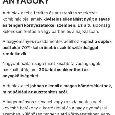
ANYAGOK?
A duplex acél a ferrites és ausztenites szerkezet
kombinációja, amely
kivételes ellenállást nyújt a savas
és tengeri környezetekkel szemben.
Ez a tulajdonság
különösen fontos a vegyiparban és a hajózásban.
A hagyományos rozsdamentes acélhoz képest
a duplex
acél akár 70%-kal erősebb szakítószilárdsággal
rendelkezik.
Nagyobb szilárdsága miatt kisebb falvastagságok
használhatók, ami
30%-kal csökkentheti az
anyagköltségeket.
A duplex acél
jobban ellenáll a magas hőmérsékletnek,
mint például az ausztenites acél.
A hagyományos szénacél vagy rozsdamentes acél
kevésbé hatékony a korrózióval és a nagy nyomással
szemben, különösen tenger alatti környezetekben vagy