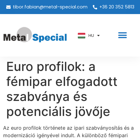
tibor.fabian@metal-special.com
+36 20 352 5813
PT
KO
ZH
HU
AR
Euro profilok: a
fémipar elfogadott
szabványa és
potenciális jövője
Az euro profilok története az ipari szabványosítás és a
modernizáció igényével indult. A különböző fémipari