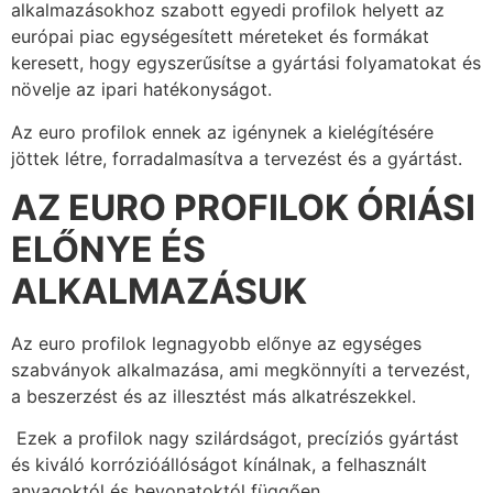
alkalmazásokhoz szabott egyedi profilok helyett az
európai piac egységesített méreteket és formákat
keresett, hogy egyszerűsítse a gyártási folyamatokat és
növelje az ipari hatékonyságot.
Az euro profilok ennek az igénynek a kielégítésére
jöttek létre, forradalmasítva a tervezést és a gyártást.
AZ EURO PROFILOK ÓRIÁSI
ELŐNYE ÉS
ALKALMAZÁSUK
Az euro profilok legnagyobb előnye az egységes
szabványok alkalmazása, ami megkönnyíti a tervezést,
a beszerzést és az illesztést más alkatrészekkel.
Ezek a profilok nagy szilárdságot, precíziós gyártást
és kiváló korrózióállóságot kínálnak, a felhasznált
anyagoktól és bevonatoktól függően.