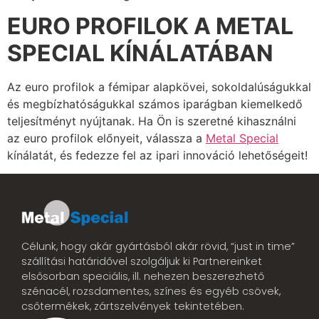
EURO PROFILOK A METAL
SPECIAL KÍNÁLATÁBAN
Az euro profilok a fémipar alapkövei, sokoldalúságukkal
és megbízhatóságukkal számos iparágban kiemelkedő
teljesítményt nyújtanak. Ha Ön is szeretné kihasználni
az euro profilok előnyeit, válassza a
Metal Special
kínálatát, és fedezze fel az ipari innováció lehetőségeit!
Célunk, hogy akár gyártásból akár rövid, “just in time”
szállítási határidővel szolgáljuk ki Partnereinket
elsősorban speciális, ill. nehezen beszerezhető
szénacél, rozsdamentes, színes és egyéb csövek,
csőtermékek, zártszelvények tekintetében.