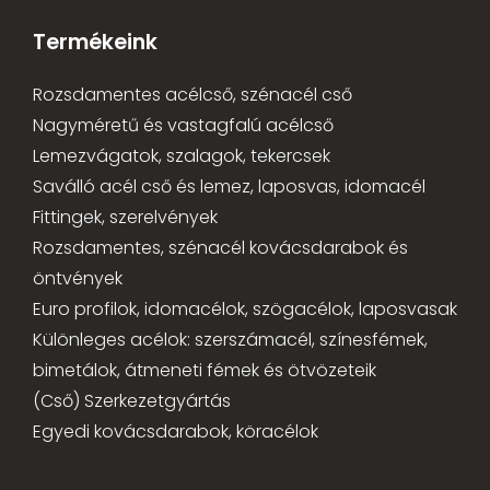
Termékeink
Rozsdamentes acélcső, szénacél cső
Nagyméretű és vastagfalú acélcső
Lemezvágatok, szalagok, tekercsek
Saválló acél cső és lemez, laposvas, idomacél
Fittingek, szerelvények
Rozsdamentes, szénacél kovácsdarabok és
öntvények
Euro profilok, idomacélok, szögacélok, laposvasak
Különleges acélok: szerszámacél, színesfémek,
bimetálok, átmeneti fémek és ötvözeteik
(Cső) Szerkezetgyártás
Egyedi kovácsdarabok, köracélok