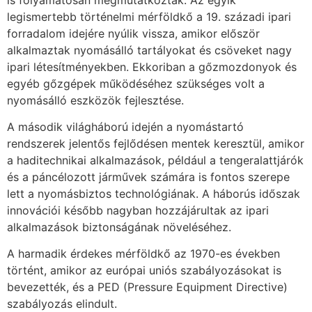
legismertebb történelmi mérföldkő a 19. századi ipari
forradalom idejére nyúlik vissza, amikor először
alkalmaztak nyomásálló tartályokat és csöveket nagy
ipari létesítményekben. Ekkoriban a gőzmozdonyok és
egyéb gőzgépek működéséhez szükséges volt a
nyomásálló eszközök fejlesztése.
A második világháború idején a nyomástartó
rendszerek jelentős fejlődésen mentek keresztül, amikor
a haditechnikai alkalmazások, például a tengeralattjárók
és a páncélozott járművek számára is fontos szerepe
lett a nyomásbiztos technológiának. A háborús időszak
innovációi később nagyban hozzájárultak az ipari
alkalmazások biztonságának növeléséhez.
A harmadik érdekes mérföldkő az 1970-es években
történt, amikor az európai uniós szabályozásokat is
bevezették, és a PED (Pressure Equipment Directive)
szabályozás elindult.