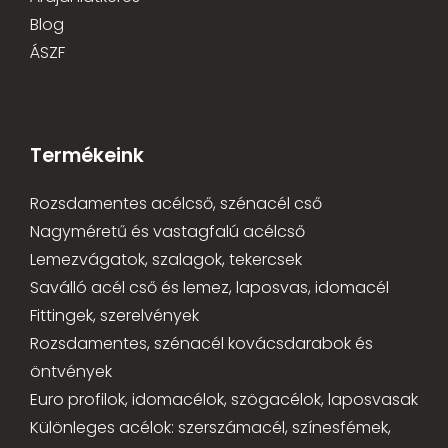
Blog
ÁSZF
Termékeink
Rozsdamentes acélcső, szénacél cső
Nagyméretű és vastagfalú acélcső
Lemezvágatok, szalagok, tekercsek
Saválló acél cső és lemez, laposvas, idomacél
Fittingek, szerelvények
Rozsdamentes, szénacél kovácsdarabok és
öntvények
Euro profilok, idomacélok, szögacélok, laposvasak
Különleges acélok: szerszámacél, színesfémek,