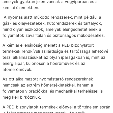
amelyek gyakran jelen vannak a vegyiparban és a
kémiai üzemekben.
A nyomás alatt működő rendszerek, mint például a
gáz- és olajvezetékek, hűtőrendszerek és tartályok,
mind olyan eszközök, amelyek elengedhetetlenek a
folyamatok zavartalan és biztonságos működéséhez.
A kémiai ellenállóság mellett a PED bizonylatolt
termékek rendkívüli szilárdsága és tartóssága lehetővé
teszi alkalmazásukat az olyan iparágakban is, mint az
energiaipar, különösen a hőerőművek és az
atomerőművek.
Az ott alkalmazott nyomástartó rendszereknek
nemcsak az extrém hőmérsékletekkel, hanem a
folyamatos vibrációkkal és mechanikai terheléssel is
meg kell birkózniuk.
A PED bizonylatolt termékek előnyei a történelem során
is folyamatosan megmutatkoztak. Az egyik