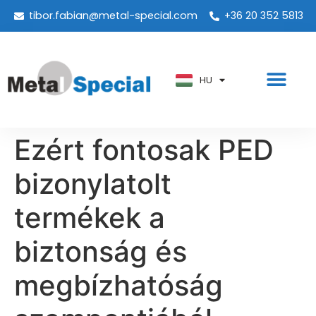
tibor.fabian@metal-special.com
+36 20 352 5813
PT
KO
ZH
HU
AR
Ezért fontosak PED
bizonylatolt
termékek a
biztonság és
megbízhatóság