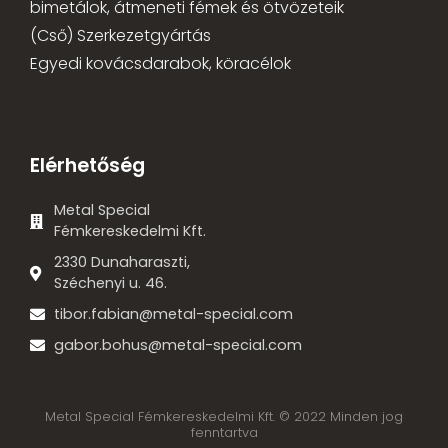
bimetálok, átmeneti fémek és ötvözeteik
(Cső) Szerkezetgyártás
Egyedi kovácsdarabok, köracélok
Elérhetőség
Metal Special
Fémkereskedelmi Kft.
2330 Dunaharaszti,
Széchenyi u. 46.
tibor.fabian@metal-special.com
gabor.bohus@metal-special.com
Metal Special Fémkereskedelmi Kft. © 2022 Minden jog
fenntartva