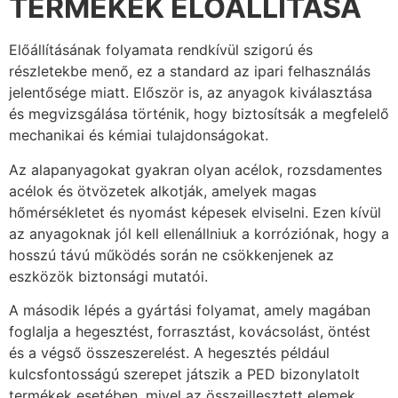
TERMÉKEK ELŐÁLLÍTÁSA
Előállításának folyamata rendkívül szigorú és
részletekbe menő, ez a standard az ipari felhasználás
jelentősége miatt. Először is, az anyagok kiválasztása
és megvizsgálása történik, hogy biztosítsák a megfelelő
mechanikai és kémiai tulajdonságokat.
Az alapanyagokat gyakran olyan acélok, rozsdamentes
acélok és ötvözetek alkotják, amelyek magas
hőmérsékletet és nyomást képesek elviselni. Ezen kívül
az anyagoknak jól kell ellenállniuk a korróziónak, hogy a
hosszú távú működés során ne csökkenjenek az
eszközök biztonsági mutatói.
A második lépés a gyártási folyamat, amely magában
foglalja a hegesztést, forrasztást, kovácsolást, öntést
és a végső összeszerelést. A hegesztés például
kulcsfontosságú szerepet játszik a PED bizonylatolt
termékek esetében, mivel az összeillesztett elemek