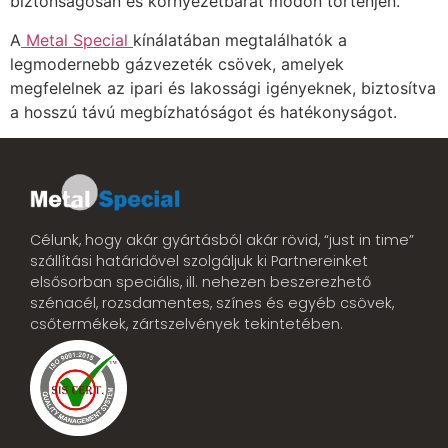
biztonságosan és környezetbarát módon történjen.
A
Metal Special
kínálatában megtalálhatók a
legmodernebb gázvezeték csövek, amelyek
megfelelnek az ipari és lakossági igényeknek, biztosítva
a hosszú távú megbízhatóságot és hatékonyságot.
Célunk, hogy akár gyártásból akár rövid, “just in time”
szállítási határidővel szolgáljuk ki Partnereinket
elsősorban speciális, ill. nehezen beszerezhető
szénacél, rozsdamentes, színes és egyéb csövek,
csőtermékek, zártszelvények tekintetében.