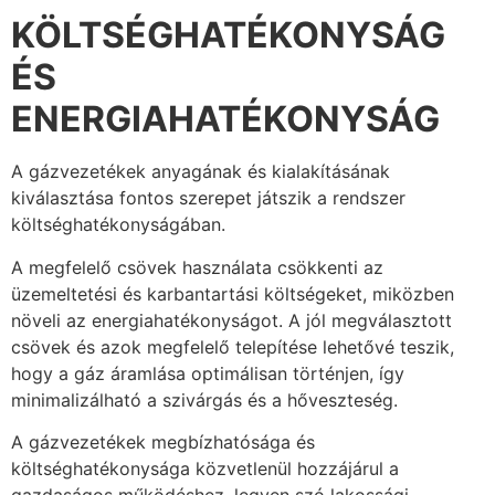
KÖLTSÉGHATÉKONYSÁG
ÉS
ENERGIAHATÉKONYSÁG
A gázvezetékek anyagának és kialakításának
kiválasztása fontos szerepet játszik a rendszer
költséghatékonyságában.
A megfelelő csövek használata csökkenti az
üzemeltetési és karbantartási költségeket, miközben
növeli az energiahatékonyságot. A jól megválasztott
csövek és azok megfelelő telepítése lehetővé teszik,
hogy a gáz áramlása optimálisan történjen, így
minimalizálható a szivárgás és a hőveszteség.
A gázvezetékek megbízhatósága és
költséghatékonysága közvetlenül hozzájárul a
gazdaságos működéshez, legyen szó lakossági