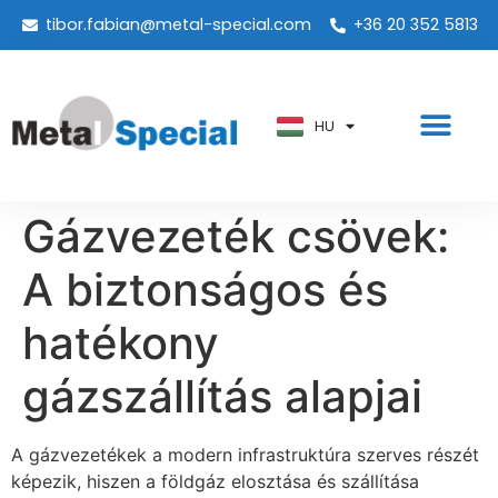
tibor.fabian@metal-special.com
+36 20 352 5813
PT
KO
ZH
HU
AR
Gázvezeték csövek:
A biztonságos és
hatékony
gázszállítás alapjai
A gázvezetékek a modern infrastruktúra szerves részét
képezik, hiszen a földgáz elosztása és szállítása