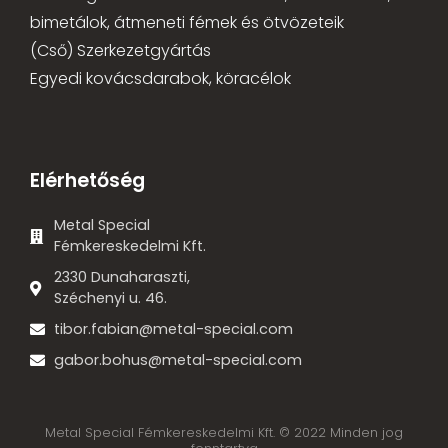
bimetálok, átmeneti fémek és ötvözeteik
(Cső) Szerkezetgyártás
Egyedi kovácsdarabok, köracélok
Elérhetőség
Metal Special
Fémkereskedelmi Kft.
2330 Dunaharaszti,
Széchenyi u. 46.
tibor.fabian@metal-special.com
gabor.bohus@metal-special.com
Metal Special Fémkereskedelmi Kft. © 2022 Minden jog