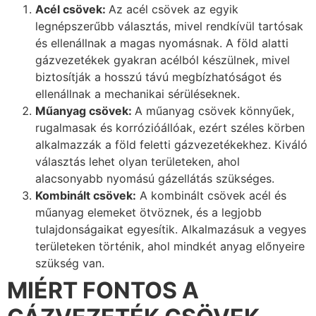
Acél csövek:
Az acél csövek az egyik
legnépszerűbb választás, mivel rendkívül tartósak
és ellenállnak a magas nyomásnak. A föld alatti
gázvezetékek gyakran acélból készülnek, mivel
biztosítják a hosszú távú megbízhatóságot és
ellenállnak a mechanikai sérüléseknek.
Műanyag csövek:
A műanyag csövek könnyűek,
rugalmasak és korrózióállóak, ezért széles körben
alkalmazzák a föld feletti gázvezetékekhez. Kiváló
választás lehet olyan területeken, ahol
alacsonyabb nyomású gázellátás szükséges.
Kombinált csövek:
A kombinált csövek acél és
műanyag elemeket ötvöznek, és a legjobb
tulajdonságaikat egyesítik. Alkalmazásuk a vegyes
területeken történik, ahol mindkét anyag előnyeire
szükség van.
MIÉRT FONTOS A