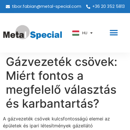
tibor.fabian@metal-special.com
+36 20 352 5813
PT
KO
ZH
HU
AR
Gázvezeték csövek:
Miért fontos a
megfelelő választás
és karbantartás?
A gázvezeték csövek kulcsfontosságú elemei az
épületek és ipari létesítmények gázellátó