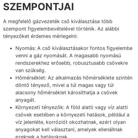
SZEMPONTJAI
A megfelelő gázvezeték cső kiválasztása több
szempont figyelembevételével történik. Az alábbi
tényezőket érdemes mérlegelni:
Nyomás: A cső kiválasztásakor fontos figyelembe
venni a gáz nyomását. A magasabb nyomású
rendszerekhez erősebb, robusztusabb csövekre
van szükség.
Hőmérséklet: Az alkalmazás hőmérséklete szintén
döntő tényező, mivel a túl magas vagy túl
alacsony hőmérséklet károsíthatja a csövek
anyagát.
Környezeti tényezők: A föld alatti vagy víz alatti
csövek esetében a környezeti hatások, például a
víz jelenléte, korróziót okozhatnak, ezért olyan
anyagokat kell választani, amelyek ellenállnak
ezeknek a hatásoknak.