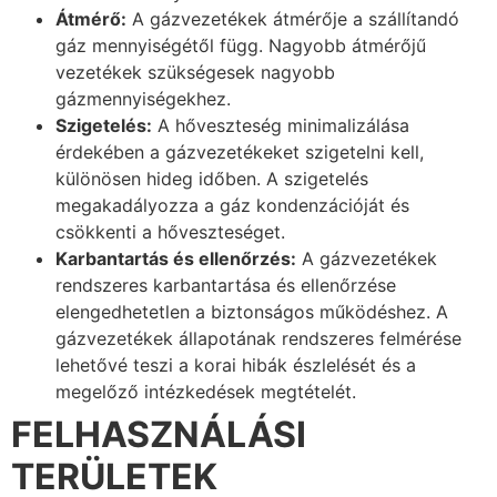
Átmérő:
A gázvezetékek átmérője a szállítandó
gáz mennyiségétől függ. Nagyobb átmérőjű
vezetékek szükségesek nagyobb
gázmennyiségekhez.
Szigetelés:
A hőveszteség minimalizálása
érdekében a gázvezetékeket szigetelni kell,
különösen hideg időben. A szigetelés
megakadályozza a gáz kondenzációját és
csökkenti a hőveszteséget.
Karbantartás és ellenőrzés:
A gázvezetékek
rendszeres karbantartása és ellenőrzése
elengedhetetlen a biztonságos működéshez. A
gázvezetékek állapotának rendszeres felmérése
lehetővé teszi a korai hibák észlelését és a
megelőző intézkedések megtételét.
FELHASZNÁLÁSI
TERÜLETEK