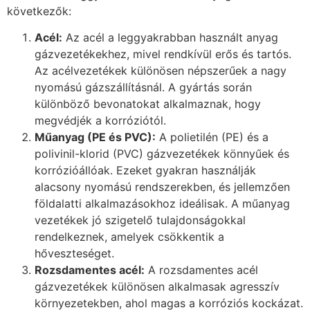
következők:
Acél:
Az acél a leggyakrabban használt anyag
gázvezetékekhez, mivel rendkívül erős és tartós.
Az acélvezetékek különösen népszerűek a nagy
nyomású gázszállításnál. A gyártás során
különböző bevonatokat alkalmaznak, hogy
megvédjék a korróziótól.
Műanyag (PE és PVC):
A polietilén (PE) és a
polivinil-klorid (PVC) gázvezetékek könnyűek és
korrózióállóak. Ezeket gyakran használják
alacsony nyomású rendszerekben, és jellemzően
földalatti alkalmazásokhoz ideálisak. A műanyag
vezetékek jó szigetelő tulajdonságokkal
rendelkeznek, amelyek csökkentik a
hőveszteséget.
Rozsdamentes acél:
A rozsdamentes acél
gázvezetékek különösen alkalmasak agresszív
környezetekben, ahol magas a korróziós kockázat.