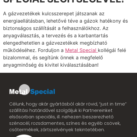
A gázvezetékek kulcsszerepet játszanak az
energiaellátásban, lehetővé téve a gázok hatékony és
biztonságos szállítását a felhasználókhoz. Az
anyagválasztás, a tervezés és a karbantartás
elengedhetetlen a gázvezetékek megbízható
működéséhez. Forduljon a
Metal Special
kollégái felé
bizalommal, és segítünk önnek a megfelelő
anyagminőség és kivitel kiválasztásában!
Célunk, hogy akár gyártásból akár rövid, “just in time”
szállítási határidővel szolgáljuk ki Partnereinket
elsősorban speciális, ill. nehezen beszerezhető
szénacél, rozsdamentes, színes és egyéb csövek,
csőtermékek, zártszelvények tekintetében.