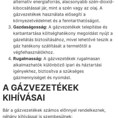
alternatív energiaforrás, alacsonyabb szén-dioxid-
kibocsátással jár, mint a szén vagy az olaj. A
gázvezetékek használata elősegíti a
környezetvédelmet és a fenntarthatóságot.
Gazdaságosság:
A gázvezetékek telepítése és
karbantartása költséghatékony megoldást nyújt a
gázellátás biztosításához, mivel lehetővé teszik a
gáz hatékony szállítását a termelőtől a
végfelhasználókhoz.
Rugalmasság:
A gázvezetékek rugalmasan
alkalmazhatók különböző ipari és háztartási
igényekhez, biztosítva a szükséges
gázmennyiséget és nyomást.
A GÁZVEZETÉKEK
KIHÍVÁSAI
Bár a gázvezetékek számos előnnyel rendelkeznek,
néhány kihívással is szembesülnek: