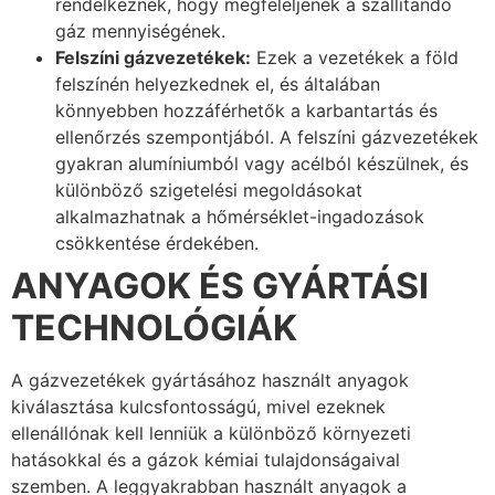
rendelkeznek, hogy megfeleljenek a szállítandó
gáz mennyiségének.
Felszíni gázvezetékek:
Ezek a vezetékek a föld
felszínén helyezkednek el, és általában
könnyebben hozzáférhetők a karbantartás és
ellenőrzés szempontjából. A felszíni gázvezetékek
gyakran alumíniumból vagy acélból készülnek, és
különböző szigetelési megoldásokat
alkalmazhatnak a hőmérséklet-ingadozások
csökkentése érdekében.
ANYAGOK ÉS GYÁRTÁSI
TECHNOLÓGIÁK
A gázvezetékek gyártásához használt anyagok
kiválasztása kulcsfontosságú, mivel ezeknek
ellenállónak kell lenniük a különböző környezeti
hatásokkal és a gázok kémiai tulajdonságaival
szemben. A leggyakrabban használt anyagok a