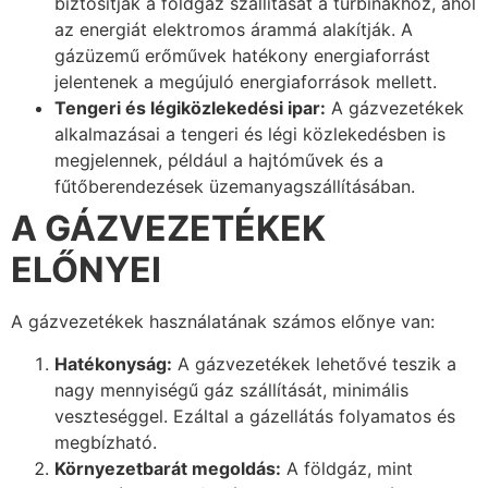
biztosítják a földgáz szállítását a turbinákhoz, ahol
az energiát elektromos árammá alakítják. A
gázüzemű erőművek hatékony energiaforrást
jelentenek a megújuló energiaforrások mellett.
Tengeri és légiközlekedési ipar:
A gázvezetékek
alkalmazásai a tengeri és légi közlekedésben is
megjelennek, például a hajtóművek és a
fűtőberendezések üzemanyagszállításában.
A GÁZVEZETÉKEK
ELŐNYEI
A gázvezetékek használatának számos előnye van:
Hatékonyság:
A gázvezetékek lehetővé teszik a
nagy mennyiségű gáz szállítását, minimális
veszteséggel. Ezáltal a gázellátás folyamatos és
megbízható.
Környezetbarát megoldás:
A földgáz, mint