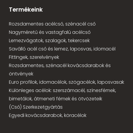
Termékeink
Rozsdamentes acélcső, szénacél cső
Nagyméretű és vastagfalú acélcső
Lemezvágatok, szalagok, tekercsek
Saválló acél cső és lemez, laposvas, idomacél
Fittingek, szerelvények
Rozsdamentes, szénacél kovácsdarabok és
öntvények
Euro profilok, idomacélok, szögacélok, laposvasak
Különleges acélok: szerszámacél, színesfémek,
bimetálok, átmeneti fémek és ötvözeteik
(Cső) Szerkezetgyártás
Egyedi kovácsdarabok, köracélok