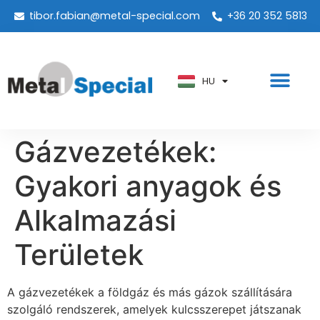
tibor.fabian@metal-special.com
+36 20 352 5813
PT
KO
ZH
HU
AR
Gázvezetékek:
Gyakori anyagok és
Alkalmazási
Területek
A gázvezetékek a földgáz és más gázok szállítására
szolgáló rendszerek, amelyek kulcsszerepet játszanak