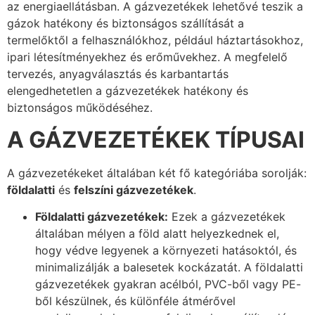
az energiaellátásban. A gázvezetékek lehetővé teszik a
gázok hatékony és biztonságos szállítását a
termelőktől a felhasználókhoz, például háztartásokhoz,
ipari létesítményekhez és erőművekhez. A megfelelő
tervezés, anyagválasztás és karbantartás
elengedhetetlen a gázvezetékek hatékony és
biztonságos működéséhez.
A GÁZVEZETÉKEK TÍPUSAI
A gázvezetékeket általában két fő kategóriába sorolják:
földalatti
és
felszíni gázvezetékek
.
Földalatti gázvezetékek:
Ezek a gázvezetékek
általában mélyen a föld alatt helyezkednek el,
hogy védve legyenek a környezeti hatásoktól, és
minimalizálják a balesetek kockázatát. A földalatti
gázvezetékek gyakran acélból, PVC-ből vagy PE-
ből készülnek, és különféle átmérővel