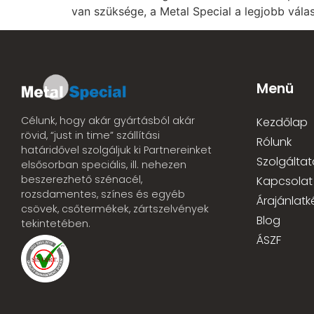
van szüksége, a Metal Special a legjobb válas
Menü
Célunk, hogy akár gyártásból akár
Kezdőlap
rövid, “just in time” szállítási
Rólunk
határidővel szolgáljuk ki Partnereinket
Szolgáltat
elsősorban speciális, ill. nehezen
beszerezhető szénacél,
Kapcsolat
rozsdamentes, színes és egyéb
Árajánlatk
csövek, csőtermékek, zártszelvények
Blog
tekintetében.
ÁSZF