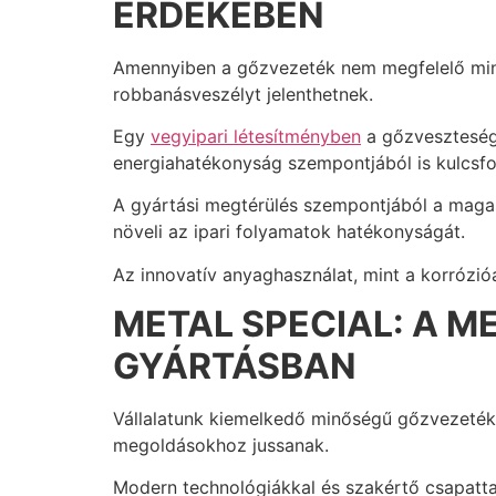
ÉRDEKÉBEN
Amennyiben a gőzvezeték nem megfelelő min
robbanásveszélyt jelenthetnek.
Egy
vegyipari létesítményben
a gőzveszteség 
energiahatékonyság szempontjából is kulcsfo
A gyártási megtérülés szempontjából a magas
növeli az ipari folyamatok hatékonyságát.
Az innovatív anyaghasználat, mint a korrózió
METAL SPECIAL: A 
GYÁRTÁSBAN
Vállalatunk kiemelkedő minőségű gőzvezetékek
megoldásokhoz jussanak.
Modern technológiákkal és szakértő csapatta