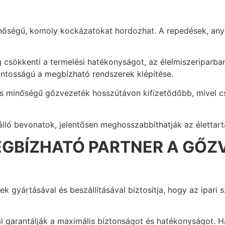
őségű, komoly kockázatokat hordozhat. A repedések, any
csökkenti a termelési hatékonyságot, az élelmiszeriparban
ntosságú a megbízható rendszerek kiépítése.
 minőségű gőzvezeték hosszútávon kifizetődőbb, mivel cs
álló bevonatok, jelentősen meghosszabbíthatják az élettar
MEGBÍZHATÓ PARTNER A GŐZ
 gyártásával és beszállításával biztosítja, hogy az ipari 
l garantálják a maximális biztonságot és hatékonyságot. 