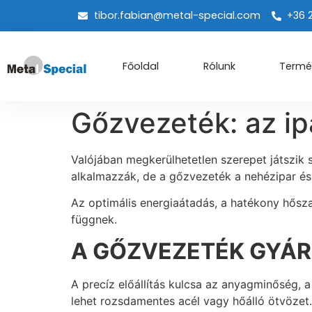
tibor.fabian@metal-special.com
+36 
Főoldal
Rólunk
Termé
Gőzvezeték: az ip
Valójában megkerülhetetlen szerepet játszik
alkalmazzák, de a gőzvezeték a nehézipar és 
Az optimális energiaátadás, a hatékony hősz
függnek.
A GŐZVEZETÉK GYÁ
A precíz előállítás kulcsa az anyagminőség, 
lehet rozsdamentes acél vagy hőálló ötvözet