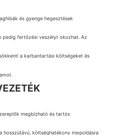
aghibák és gyenge hegesztések
 pedig fertőzési veszélyt okozhat. Az
ökkenti a karbantartási költségeket és
tamot.
VEZETÉK
szereplők megbízható és tartós
Ha hosszútávú, költséghatékony megoldásra