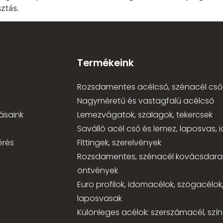
ztás.
Termékeink
Rozsdamentes acélcső, szénacél cső
Nagyméretű és vastagfalú acélcső
ásaink
Lemezvágatok, szalagok, tekercsek
Saválló acél cső és lemez, laposvas,
érés
Fittingek, szerelvények
Rozsdamentes, szénacél kovácsdara
öntvények
Euro profilok, idomacélok, szögacélok
laposvasak
Különleges acélok: szerszámacél, szí