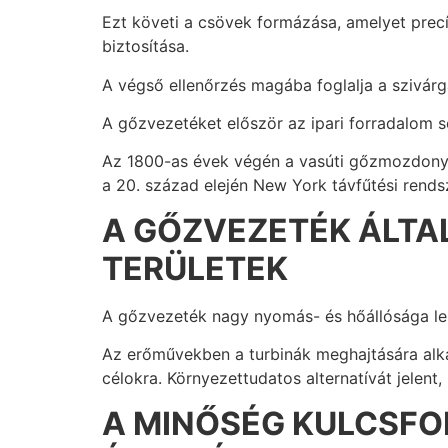
Ezt követi a csövek formázása, amelyet prec
biztosítása.
A végső ellenőrzés magába foglalja a szivárg
A gőzvezetéket először az ipari forradalom s
Az 1800-as évek végén a vasúti gőzmozdonyok
a 20. század elején New York távfűtési rends
A GŐZVEZETÉK ÁLTA
TERÜLETEK
A gőzvezeték nagy nyomás- és hőállósága leh
Az erőművekben a turbinák meghajtására alka
célokra. Környezettudatos alternatívát jelent,
A MINŐSÉG KULCSFO