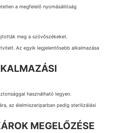
etetlen a megfelelő nyomásállóság
hajtották meg a szövőszékeket.
vitelt. Az egyik legjelentősebb alkalmazása
LKALMAZÁSI
biztonsággal használható legyen.
, az élelmiszeriparban pedig sterilizálási
KÁROK MEGELŐZÉSE