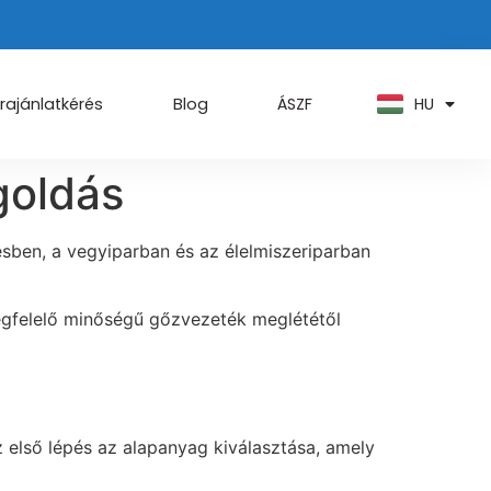
PT
KO
ZH
HU
AR
rajánlatkérés
Blog
ÁSZF
goldás
sben, a vegyiparban és az élelmiszeriparban
egfelelő minőségű gőzvezeték meglététől
 első lépés az alapanyag kiválasztása, amely