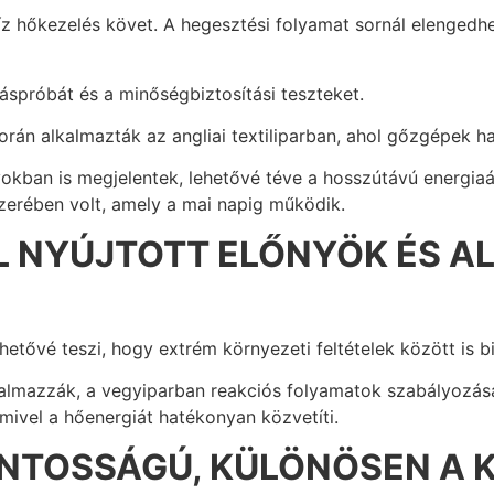
íz hőkezelés követ. A hegesztési folyamat sornál elengedh
áspróbát és a minőségbiztosítási teszteket.
orán alkalmazták az angliai textiliparban, ahol gőzgépek 
ban is megjelentek, lehetővé téve a hosszútávú energiaát
zerében volt, amely a mai napig működik.
L NYÚJTOTT ELŐNYÖK ÉS A
etővé teszi, hogy extrém környezeti feltételek között is 
lmazzák, a vegyiparban reakciós folyamatok szabályozására
 mivel a hőenergiát hatékonyan közvetíti.
NTOSSÁGÚ, KÜLÖNÖSEN A 