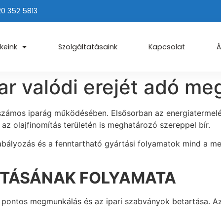
20 352 5813
keink
Szolgáltatásaink
Kapcsolat
Á
ar valódi erejét adó me
 számos iparág működésében. Elsősorban az energiatermelé
az olajfinomítás területén is meghatározó szereppel bír.
abályozás és a fenntartható gyártási folyamatok mind a m
RTÁSÁNAK FOLYAMATA
a pontos megmunkálás és az ipari szabványok betartása. Az
.