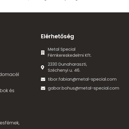
Elérhetőség
Metal Special
Fémkereskedelmi Kft.
2330 Dunaharaszti,
Széchenyi u. 46.
 idomacél
tibor.fabian@metal-special.com
gabor.bohus@metal-special.com
bok és
,
nesfémek,