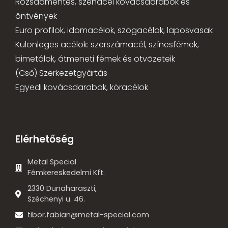
Rozsdamentes, szénacél kovácsdarabok és
öntvények
Euro profilok, idomacélok, szögacélok, laposvasak
Különleges acélok: szerszámacél, színesfémek,
bimetálok, átmeneti fémek és ötvözeteik
(Cső) Szerkezetgyártás
Egyedi kovácsdarabok, köracélok
Elérhetőség
Metal Special
Fémkereskedelmi Kft.
2330 Dunaharaszti,
Széchenyi u. 46.
tibor.fabian@metal-special.com