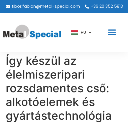
tibor.fabian@metal-special.com
+36 20 352 5813
PT
KO
ZH
HU
AR
Így készül az
élelmiszeripari
rozsdamentes cső:
alkotóelemek és
gyártástechnológia