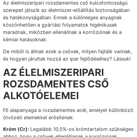
Az élelmiszeripari rozsdamentes cső kulcsfontosságú
szerepet játszik az élelmiszer-előállítás biztonságában
és hatékonyságában. Ennek a különleges anyagnak
köszönhetően a gyártási folyamatok higénikusak
maradnak, miközben ellenállnak a korróziónak és a
kémiai hatásoknak.
De miből is állnak ezek a csövek, milyen fajtáik vannak,
és hogyan járultak hozzá az ipar fejlődéséhez? Lássuk!
AZ ÉLELMISZERIPARI
ROZSDAMENTES CSŐ
ALKOTÓELEMEI
Fő alapanyaga a rozsdamentes acél, amelyet különböző
ötvözeti elemekkel erősítenek:
Króm (Cr):
Legalább 10,5%-os krómtartalom szükséges
ahhoz, hogy a csövek ellenálljanak a korróziónak.