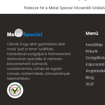
Fedezze fel a Metal Special hőcserélő kínála
Menü
Célunk, hogy akár gyártásból akár
Kezdőlap
rövid, “just in time” szállítási
Rólunk
határidővel szolgáljuk ki Partnereinket
Szolgáltat
elsősorban speciális, ill. nehezen
beszerezhető szénacél,
Kapcsolat
rozsdamentes, színes és egyéb
Árajánlatk
csövek, csőtermékek, zártszelvények
Blog
tekintetében.
ÁSZF