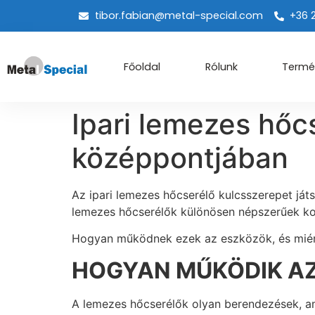
tibor.fabian@metal-special.com
+36 
Főoldal
Rólunk
Termé
Ipari lemezes hőc
középpontjában
Az ipari lemezes hőcserélő kulcsszerepet ját
lemezes hőcserélők különösen népszerűek kom
Hogyan működnek ezek az eszközök, és mié
HOGYAN MŰKÖDIK AZ
A lemezes hőcserélők olyan berendezések, a