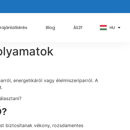
PT
KO
ZH
HU
AR
rajánlatkérés
Blog
ÁSZF
folyamatok
ról, energetikáról vagy élelmiszeriparról. A
t.
álasztani?
Ő?
st biztosítanak vékony, rozsdamentes