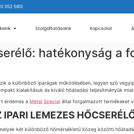
20 352 5813
keink
Szolgáltatásaink
Kapcsolat
Á
serélő: hatékonyság a 
szik a különböző iparágak működésében, legyen szó vegyipar
pakt kialakításuk és kiváló hőátadási teljesítményük miat
rt érdemes a
Metal Special
által forgalmazott termékeket v
 IPARI LEMEZES HŐCSERÉL
melyek két különböző hőmérsékletű közeg közötti hőátadá