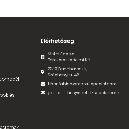
Elérhetőség
Metal Special
Fémkereskedelmi Kft.
2330 Dunaharaszti,
Széchenyi u. 46.
 idomacél
tibor.fabian@metal-special.com
gabor.bohus@metal-special.com
bok és
,
nesfémek,