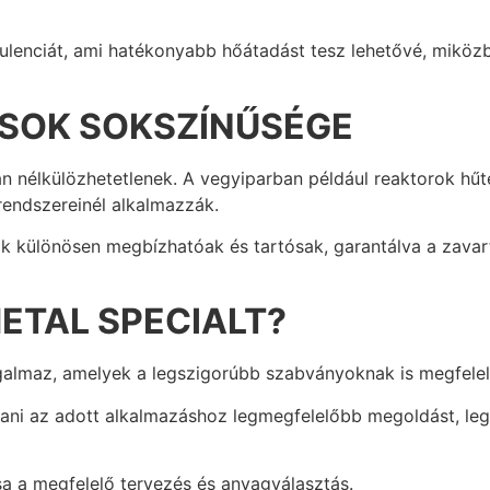
ulenciát, ami hatékonyabb hőátadást tesz lehetővé, miközb
ÁSOK SOKSZÍNŰSÉGE
 nélkülözhetetlenek. A vegyiparban például reaktorok hűté
rendszereinél alkalmazzák.
élők különösen megbízhatóak és tartósak, garantálva a za
ETAL SPECIALT?
galmaz, amelyek a legszigorúbb szabványoknak is megfelel
tani az adott alkalmazáshoz legmegfelelőbb megoldást, l
a a megfelelő tervezés és anyagválasztás.