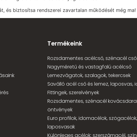
tát, és biztosítsa rendszerei zavartalan működését még ma!
Termékeink
Rozsdamentes acélcső, szénacél cső
Nagyméretű és vastagfalú acélcső
ásaink
Lemezvágatok, szalagok, tekercsek
Saválló acél cső és lemez, laposvas,
érés
Fittingek, szerelvények
Rozsdamentes, szénacél kovácsdara
öntvények
Euro profilok, idomacélok, szögacélok
laposvasak
Különleges acélok: szerszámacél, szí