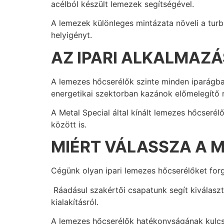
acélból készült lemezek segítségével.
A lemezek különleges mintázata növeli a turb
helyigényt.
AZ IPARI ALKALMAZ
A lemezes hőcserélők szinte minden iparágban
energetikai szektorban kazánok előmelegítő 
A Metal Special által kínált lemezes hőcser
között is.
MIÉRT VÁLASSZA A M
Cégünk olyan ipari lemezes hőcserélőket for
Ráadásul szakértői csapatunk segít kiválasz
kialakításról.
A lemezes hőcserélők hatékonyságának kulcs