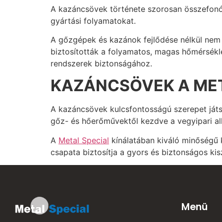
A kazáncsövek története szorosan összefonód
gyártási folyamatokat.
A gőzgépek és kazánok fejlődése nélkül nem 
biztosították a folyamatos, magas hőmérsékle
rendszerek biztonságához.
KAZÁNCSÖVEK A MET
A kazáncsövek kulcsfontosságú szerepet játs
gőz- és hőerőművektől kezdve a vegyipari a
A
Metal Special
kínálatában kiváló minőségű 
csapata biztosítja a gyors és biztonságos kisz
Menü