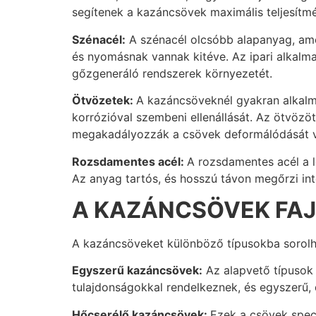
segítenek a kazáncsövek maximális teljesítm
Szénacél:
A szénacél olcsóbb alapanyag, ame
és nyomásnak vannak kitéve. Az ipari alkalma
gőzgeneráló rendszerek környezetét.
Ötvözetek:
A kazáncsöveknél gyakran alkalm
korrózióval szembeni ellenállását. Az ötvöz
megakadályozzák a csövek deformálódását v
Rozsdamentes acél:
A rozsdamentes acél a l
Az anyag tartós, és hosszú távon megőrzi int
A KAZÁNCSÖVEK FAJT
A kazáncsöveket különböző típusokba sorolhat
Egyszerű kazáncsövek:
Az alapvető típusok 
tulajdonságokkal rendelkeznek, és egyszerű,
Hőcserélő kazáncsövek:
Ezek a csövek spec