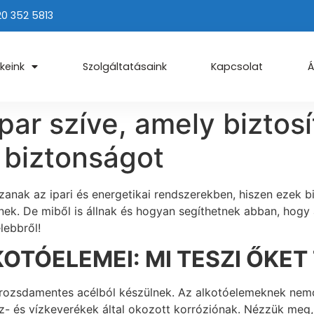
20 352 5813
keink
Szolgáltatásaink
Kapcsolat
Á
ar szíve, amely biztosí
 biztonságot
anak az ipari és energetikai rendszerekben, hiszen ezek b
knek. De miből is állnak és hogyan segíthetnek abban, hog
ebbről!
OTÓELEMEI: MI TESZI ŐKET
 rozsdamentes acélból készülnek. Az alkotóelemeknek nemcs
gőz- és vízkeverékek által okozott korróziónak. Nézzük meg