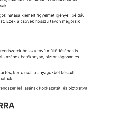
sak.
ok hatása kiemelt figyelmet igényel, például
ást. Ezek a csövek hosszú távon megőrzik
i rendszerek hosszú távú működésében is
ari kazánok hatékonyan, biztonságosan és
artós, korrózióálló anyagokból készült
hetnek.
ndszer leállásának kockázatát, és biztosítva
RRA