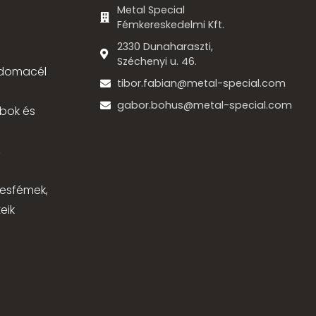
Metal Special
Fémkereskedelmi Kft.
2330 Dunaharaszti,
Széchenyi u. 46.
 idomacél
tibor.fabian@metal-special.com
gabor.bohus@metal-special.com
bok és
,
nesfémek,
eik