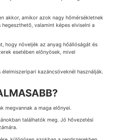
sen akkor, amikor azok nagy hőmérsékletnek
hegeszthető, valamint képes elviselni a
, hogy növeljék az anyag hőállóságát és
zerek esetében előnyösek, mivel
 élelmiszeripari kazáncsöveknél használják.
KALMASABB?
snak megvannak a maga előnyei.
zánokban találhatók meg. Jó hővezetési
zámára.
sére, különösen azokban a rendszerekben,