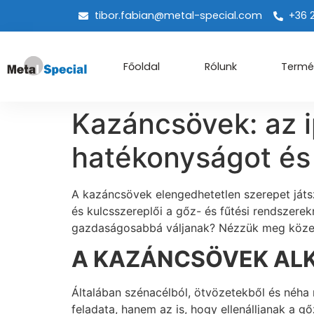
tibor.fabian@metal-special.com
+36 
Főoldal
Rólunk
Termé
Kazáncsövek: az ip
hatékonyságot és
A kazáncsövek elengedhetetlen szerepet játsz
és kulcsszereplői a gőz- és fűtési rendszere
gazdaságosabbá váljanak? Nézzük meg közel
A KAZÁNCSÖVEK ALK
Általában szénacélból, ötvözetekből és néha
feladata, hanem az is, hogy ellenálljanak a 