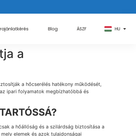
PT
KO
ZH
HU
AR
rajánlatkérés
Blog
ÁSZF
tja a
iztosítják a hőcserélés hatékony működését,
y az ipari folyamatok megbízhatóbbá és
 TARTÓSSÁ?
ak a hőállóság és a szilárdság biztosítása a
, mely elemek és azok tulajdonságai