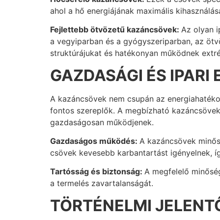
ahol a hő energiájának maximális kihasználás
Fejlettebb ötvözetű kazáncsövek:
Az olyan i
a vegyiparban és a gyógyszeriparban, az öt
struktúrájukat és hatékonyan működnek extr
GAZDASÁGI ÉS IPARI
A kazáncsövek nem csupán az energiahatékon
fontos szereplők. A megbízható kazáncsövek 
gazdaságosan működjenek.
Gazdaságos működés:
A kazáncsövek minősé
csövek kevesebb karbantartást igényelnek, í
Tartósság és biztonság:
A megfelelő minőség
a termelés zavartalanságát.
TÖRTÉNELMI JELENT