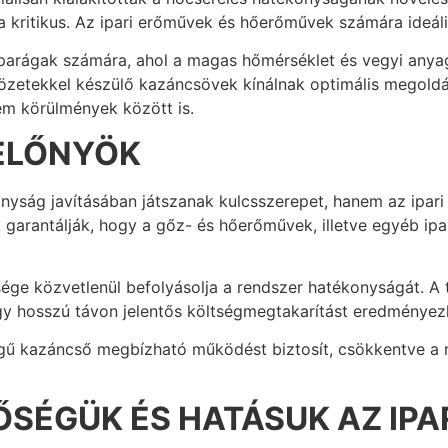
a kritikus. Az ipari erőművek és hőerőművek számára ideáli
parágak számára, ahol a magas hőmérséklet és vegyi anyag
vözetekkel készülő kazáncsövek kínálnak optimális megold
ém körülmények között is.
 ELŐNYÖK
yság javításában játszanak kulcsszerepet, hanem az ipar
garantálják, hogy a gőz- és hőerőművek, illetve egyéb ip
ge közvetlenül befolyásolja a rendszer hatékonyságát. A t
gy hosszú távon jelentős költségmegtakarítást eredményez
ű kazáncső megbízható működést biztosít, csökkentve a re
ŐSÉGÜK ÉS HATÁSUK AZ IPA