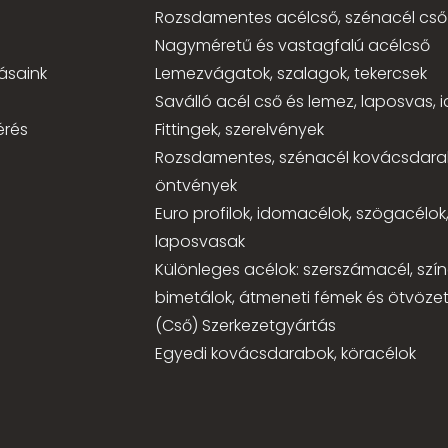
Rozsdamentes acélcső, szénacél cső
Nagyméretű és vastagfalú acélcső
ásaink
Lemezvágatok, szalagok, tekercsek
Saválló acél cső és lemez, laposvas,
érés
Fittingek, szerelvények
Rozsdamentes, szénacél kovácsdara
öntvények
Euro profilok, idomacélok, szögacélok
laposvasak
Különleges acélok: szerszámacél, szí
bimetálok, átmeneti fémek és ötvözet
(Cső) Szerkezetgyártás
Egyedi kovácsdarabok, köracélok