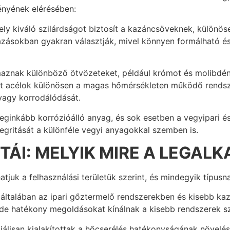
ényének elérésében:
ly kiváló szilárdságot biztosít a kazáncsöveknek, különö
zásokban gyakran választják, mivel könnyen formálható és 
aznak különböző ötvözeteket, például krómot és molibdént
ött acélok különösen a magas hőmérsékleten működő rends
agy korrodálódását.
eginkább korrózióálló anyag, és sok esetben a vegyipari és
egritását a különféle vegyi anyagokkal szemben is.
ÁI: MELYIK MIRE A LEGAL
juk a felhasználási területük szerint, és mindegyik típu
általában az ipari gőztermelő rendszerekben és kisebb ka
 de hatékony megoldásokat kínálnak a kisebb rendszerek s
iálisan kialakítottak a hőcserélés hatékonyságának növelé