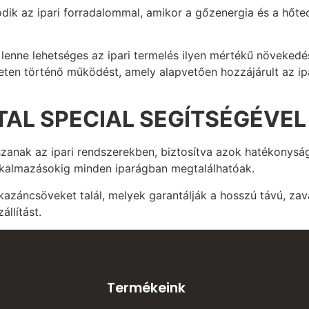
ik az ipari forradalommal, amikor a gőzenergia és a hőte
lenne lehetséges az ipari termelés ilyen mértékű növekedé
ten történő működést, amely alapvetően hozzájárult az ipa
AL SPECIAL SEGÍTSÉGÉVEL
zanak az ipari rendszerekben, biztosítva azok hatékonyság
lkalmazásokig minden iparágban megtalálhatóak.
kazáncsöveket talál, melyek garantálják a hosszú távú, za
állítást.
Termékeink