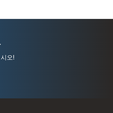
가
시오!