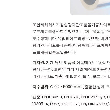
또한
저희
회사가
원형
강과
단조품을
가공하여
로드
재료를
생산할
수
있으며
,
두꺼운
벽의
강관
도
수행합니다
.
유압
파이프의
경우
,
연마
,
비
연
팅
라인
파이프를
제공하며
,
원통형
파이프에
해
드를
제공
할
수도
있습니다
.
디자인
: 기계 튜브 제품을 이음매 없는 용접 
판매하는다. 도면에 따라 개별 제작도 가능한
기계 파이프, 차축, 막대, 회전 롤러, 보호 파이
치수범위
:
Ø 0,2 -5000 mm (원활한 설계
표준
:
EN 10305-1, EN 10210, EN 10297-1/3, 
10305-4, (MSZ, JIS, GOST, EN/DIN, ASTM/