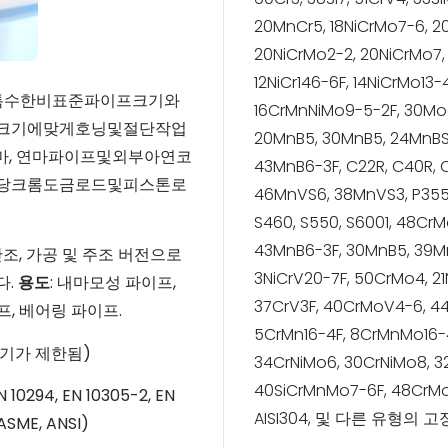
20MnCr5, 18NiCrMo7-6, 2
20NiCrMo2-2, 20NiCrMo7,
12NiCr146-6F, 14NiCrMo13-
특수한
비표준
파이프
크기와
16CrMnNiMo9-5-2F, 30Mo
크기에
맞게
호닝
및
절단
작업
20MnB5, 30MnB5, 24MnBS
마
,
연마
파이프
및
외부
아연
코
43MnB6-3F, C22R, C40R, 
당
크롬
도금로드
및
피스톤로
46MnVS6, 38MnVS3, P355N
S460, S550, S6001, 48CrM
43MnB6-3F, 30MnB5, 39M
단조, 가공 및 주조 버전으로
3NiCrV20-7F, 50CrMo4, 2
다.
용도
: 내마모성 파이프,
37CrV3F, 40CrMoV4-6, 4
프, 베어링 파이프.
5CrMn16-4F, 8CrMnMo16-4
 크기가 제한됨)
34CrNiMo6, 30CrNiMo8, 3
40SiCrMnMo7-6F, 48CrMoN
EN 10294, EN 10305-2, EN
AISI304, 및 다른 유형의 고
ASME, ANSI)