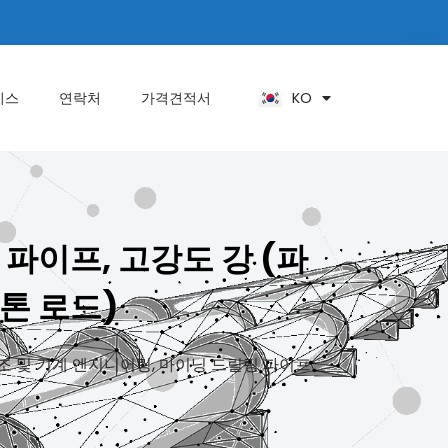
ES
PT
ZH
KO
AR
비스
연락처
가격견적서
 파이프, 고강도 강 (파
스톤 로드)
및 기계 엔지니어링, 마이닝 드릴링 파이프