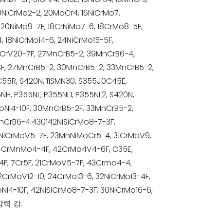
0NiCrMo2-2, 20MoCr4, 16NiCrMo7,
 20NiMo9-7F, 18CrNiMo7-6, 18CrMo8-5F,
4, 18NiCrMo14-6, 24NiCrMo15-5F,
CrV20-7F, 27MnCrB5-2, 39MnCrB6-4,
F, 27MnCrB5-2, 30MnCrB5-2, 33MnCrB5-2,
C55R, S420N, 11SMN30, S355J0C45E,
H, P355NL, P355NL1, P355NL2, S420N,
oNi4-10F, 30MnCrB5-2F, 33MnCrB5-2,
nCrB6-4.430142NiSiCrMo8-7-3F,
1NiCrMoV5-7F, 23MnNiMoCr5-4, 31CrMoV9,
4CrMnMo4-4F, 42CrMo4V4-6F, C35E,
F, 7Cr5F, 21CrMoV5-7F, 43Crmo4-4,
2CrMoV12-10, 24CrMo13-6, 32NiCrMo13-4F,
i4-10F, 42NiSiCrMo8-7-3F, 30NiCrMo16-6,
장력 강.