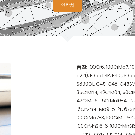
연락처
품질
:
100Cr6, 100CrMo7, 1
52.4), E355+SR, E410, S35
S890QL, C45, C48, C45SV
35CrMn4, 42CrM04, 50Cr
42CrMo6F, 5CrMn16-4F, 
16CrMnNi-Mo9-5-2F, 67Si
100CrMo7-3, 100CrMo7-4,
100CrMnSi6-6, 100CrMnSi6
60Cr3, 38Si7, 51CrV4, 33Si