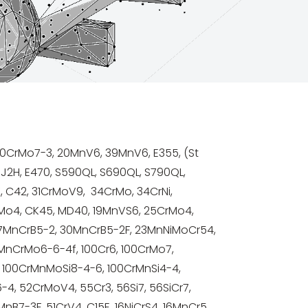
00CrMo7-3, 20MnV6, 39MnV6, E355, (St
5J2H, E470, S590QL, S690QL, S790QL,
, C42, 31CrMoV9, 34CrMo, 34CrNi,
Mo4, CK45, MD40, 19MnVS6, 25CrMo4,
27MnCrB5-2, 30MnCrB5-2F, 23MnNiMoCr54,
MnCrMo6-6-4f, 100Cr6, 100CrMo7,
 100CrMnMoSi8-4-6, 100CrMnSi4-4,
-4, 52CrMoV4, 55Cr3, 56Si7, 56SiCr7,
MnB7-3F, 51CrV4, C15E, 16NiCrS4, 16MnCr5,