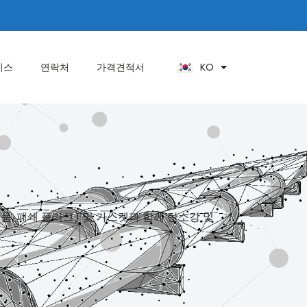
ES
PT
ZH
KO
AR
비스
연락처
가격견적서
부품, 폐쇄 플러그) 및 가스켓과 함께 탄소강 및