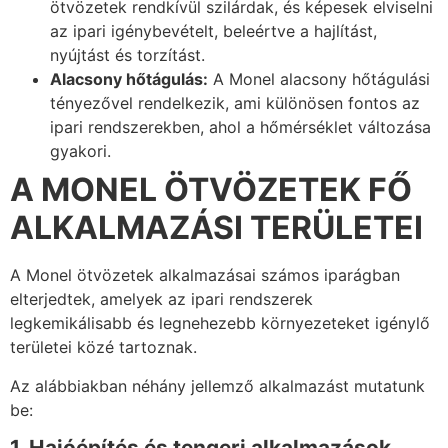
ötvözetek rendkívül szilárdak, és képesek elviselni
az ipari igénybevételt, beleértve a hajlítást,
nyújtást és torzítást.
Alacsony hőtágulás:
A Monel alacsony hőtágulási
tényezővel rendelkezik, ami különösen fontos az
ipari rendszerekben, ahol a hőmérséklet változása
gyakori.
A MONEL ÖTVÖZETEK FŐ
ALKALMAZÁSI TERÜLETEI
A Monel ötvözetek alkalmazásai számos iparágban
elterjedtek, amelyek az ipari rendszerek
legkemikálisabb és legnehezebb környezeteket igénylő
területei közé tartoznak.
Az alábbiakban néhány jellemző alkalmazást mutatunk
be:
1. Hajóépítés és tengeri alkalmazások