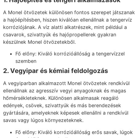
A Monel ötvözetek különösen fontos szerepet játszanak
a hajóépítésben, hiszen kiválóan ellenállnak a tengervíz
korróziójának. A víz alatti alkatrészek, mint például a
csavarok, szivattyúk és hajópropellerek gyakran
készülnek Monel ötvözetekből.
Fő előny: Kiváló korrózióállóság a tengervízzel
szemben
2. Vegyipar és kémiai feldolgozás
A vegyiparban alkalmazott Monel ötvözetek rendkívül
ellenállnak az agresszív vegyi anyagoknak és magas
hőmérsékleteknek. Különösen alkalmasak reagáló
edények, csövek, szivattyúk és más berendezések
gyártására, amelyeknek képesek ellenállni a rendkívül
savas vagy lúgos környezeteknek.
Fő előny: Kiváló korrózióállóság erős savak, lúgok