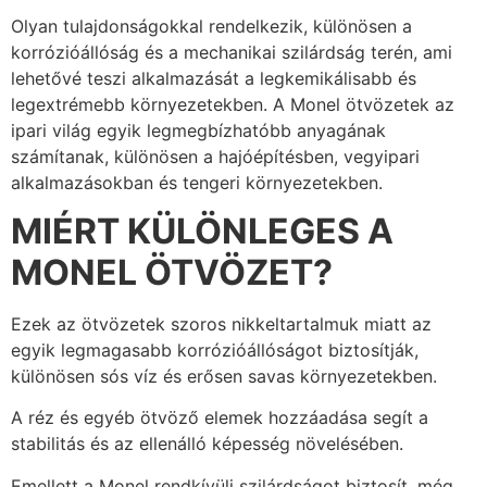
Olyan tulajdonságokkal rendelkezik, különösen a
korrózióállóság és a mechanikai szilárdság terén, ami
lehetővé teszi alkalmazását a legkemikálisabb és
legextrémebb környezetekben. A Monel ötvözetek az
ipari világ egyik legmegbízhatóbb anyagának
számítanak, különösen a hajóépítésben, vegyipari
alkalmazásokban és tengeri környezetekben.
MIÉRT KÜLÖNLEGES A
MONEL ÖTVÖZET?
Ezek az ötvözetek szoros nikkeltartalmuk miatt az
egyik legmagasabb korrózióállóságot biztosítják,
különösen sós víz és erősen savas környezetekben.
A réz és egyéb ötvöző elemek hozzáadása segít a
stabilitás és az ellenálló képesség növelésében.
Emellett a Monel rendkívüli szilárdságot biztosít, még