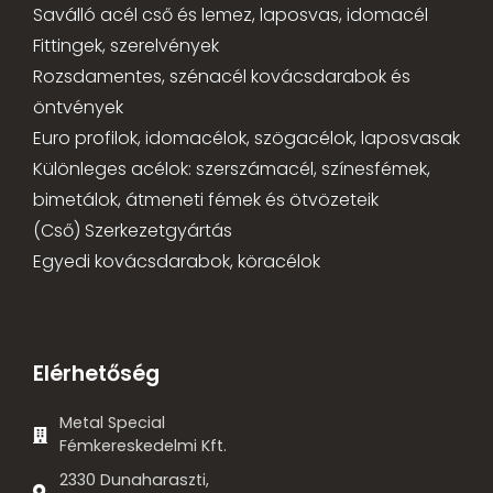
Saválló acél cső és lemez, laposvas, idomacél
Fittingek, szerelvények
Rozsdamentes, szénacél kovácsdarabok és
öntvények
Euro profilok, idomacélok, szögacélok, laposvasak
Különleges acélok: szerszámacél, színesfémek,
bimetálok, átmeneti fémek és ötvözeteik
(Cső) Szerkezetgyártás
Egyedi kovácsdarabok, köracélok
Elérhetőség
Metal Special
Fémkereskedelmi Kft.
2330 Dunaharaszti,