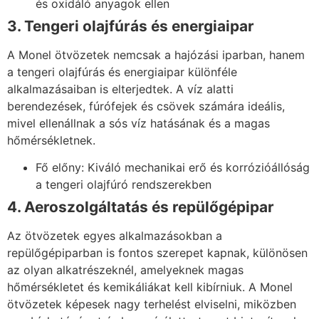
és oxidáló anyagok ellen
3. Tengeri olajfúrás és energiaipar
A Monel ötvözetek nemcsak a hajózási iparban, hanem
a tengeri olajfúrás és energiaipar különféle
alkalmazásaiban is elterjedtek. A víz alatti
berendezések, fúrófejek és csövek számára ideális,
mivel ellenállnak a sós víz hatásának és a magas
hőmérsékletnek.
Fő előny: Kiváló mechanikai erő és korrózióállóság
a tengeri olajfúró rendszerekben
4. Aeroszolgáltatás és repülőgépipar
Az ötvözetek egyes alkalmazásokban a
repülőgépiparban is fontos szerepet kapnak, különösen
az olyan alkatrészeknél, amelyeknek magas
hőmérsékletet és kemikáliákat kell kibírniuk. A Monel
ötvözetek képesek nagy terhelést elviselni, miközben