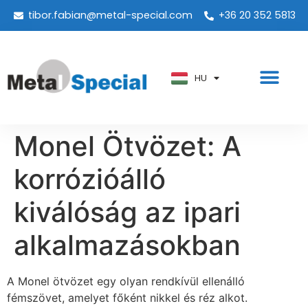
tibor.fabian@metal-special.com
+36 20 352 5813
PT
KO
ZH
HU
AR
Monel Ötvözet: A
korrózióálló
kiválóság az ipari
alkalmazásokban
A Monel ötvözet egy olyan rendkívül ellenálló
fémszövet, amelyet főként nikkel és réz alkot.