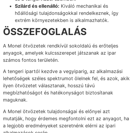
Szilárd és ellenálló:
Kiváló mechanikai és
hőállósági tulajdonságokkal rendelkeznek, így
extrém környezetekben is alkalmazhatók.
ÖSSZEFOGLALÁS
A Monel ötvözetek rendkívül sokoldalú és erőteljes
anyagok, amelyek kulcsszerepet játszanak az ipar
számos fontos területén.
A tengeri ipartól kezdve a vegyiparig, az alkalmazási
lehetőségek széles spektrumot ölelnek fel, és azok, akik
ilyen ötvözetet választanak, hosszú távú
megbízhatóságot és hatékonyságot biztosítanak
maguknak.
A Monel ötvözetek tulajdonságai és előnyei azt
mutatják, hogy érdemes megfontolni ezt az anyagot, ha
a legjobb eredményeket szeretnénk elérni az ipari
alkalmazások során.