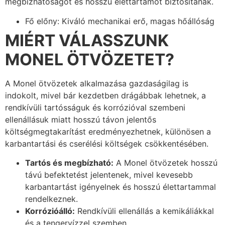
megbízhatóságot és hosszú élettartamot biztosítanak.
Fő előny: Kiváló mechanikai erő, magas hőállóság
MIÉRT VÁLASSZUNK
MONEL ÖTVÖZETET?
A Monel ötvözetek alkalmazása gazdaságilag is
indokolt, mivel bár kezdetben drágábbak lehetnek, a
rendkívüli tartósságuk és korrózióval szembeni
ellenállásuk miatt hosszú távon jelentős
költségmegtakarítást eredményezhetnek, különösen a
karbantartási és cserélési költségek csökkentésében.
Tartós és megbízható:
A Monel ötvözetek hosszú
távú befektetést jelentenek, mivel kevesebb
karbantartást igényelnek és hosszú élettartammal
rendelkeznek.
Korrózióálló:
Rendkívüli ellenállás a kemikáliákkal
és a tengervízzel szemben.