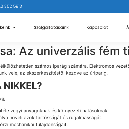
20 352 5813
keink
Szolgáltatásaink
Kapcsolat
Á
sa: Az univerzális fém t
 nélkülözhetetlen számos iparág számára. Elektromos veze
unk vele, az ékszerkészítéstől kezdve az űriparig.
 NIKKEL?
ik:
lönféle vegyi anyagoknak és környezeti hatásoknak.
va növeli azok tartósságát és rugalmasságát.
rzi mechanikai tulajdonságait.