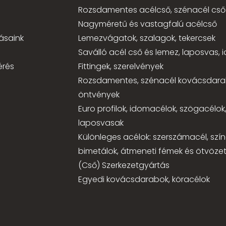
Rozsdamentes acélcső, szénacél cső
Nagyméretű és vastagfalú acélcső
ásaink
Lemezvágatok, szalagok, tekercsek
Saválló acél cső és lemez, laposvas,
érés
Fittingek, szerelvények
Rozsdamentes, szénacél kovácsdara
öntvények
Euro profilok, idomacélok, szögacélok
laposvasak
Különleges acélok: szerszámacél, szí
bimetálok, átmeneti fémek és ötvözet
(Cső) Szerkezetgyártás
Egyedi kovácsdarabok, köracélok