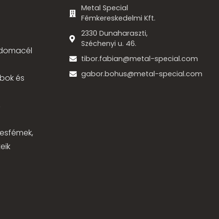
Metal Special
Fémkereskedelmi Kft.
2330 Dunaharaszti,
Széchenyi u. 46.
 idomacél
tibor.fabian@metal-special.com
gabor.bohus@metal-special.com
bok és
,
nesfémek,
eik