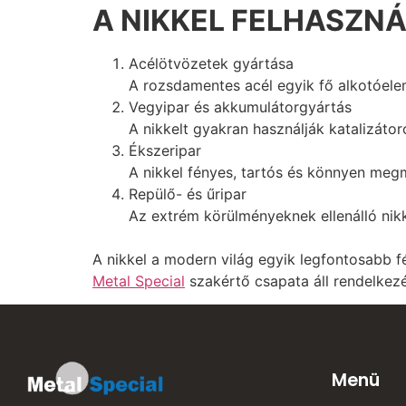
A NIKKEL FELHASZNÁ
Acélötvözetek gyártása
A rozsdamentes acél egyik fő alkotóelem
Vegyipar és akkumulátorgyártás
A nikkelt gyakran használják katalizáto
Ékszeripar
A nikkel fényes, tartós és könnyen megm
Repülő- és űripar
Az extrém körülményeknek ellenálló nikk
A nikkel a modern világ egyik legfontosabb 
Metal Special
szakértő csapata áll rendelkezé
Menü