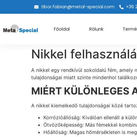
tibor.fabian@metal-special.com
+36 
Főoldal
Rólunk
Termé
Nikkel felhasználá
A nikkel egy rendkívül sokoldalú fém, amely
tulajdonságai miatt szinte mindenhol találkoz
MIÉRT KÜLÖNLEGES A
A nikkel kiemelkedő tulajdonságai közé tartoz
Korrózióállóság: Kiválóan ellenáll a kü
Ötvözőképesség: Más fémekkel kombinál
Hőállóság: Magas hőmérsékleten is megő