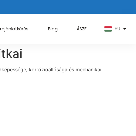
PT
KO
ZH
HU
AR
rajánlatkérés
Blog
ÁSZF
itkai
tőképessége, korrózióállósága és mechanikai