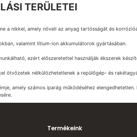
LÁSI TERÜLETEI
e a nikkel, amely növeli az anyag tartósságát és korrózióá
rokban, valamint lítium-ion akkumulátorok gyártásában.
unkálható, ezért előszeretettel használják ékszerek készíté
el ötvözetek nélkülözhetetlenek a repülőgép- és rakétagyá
fémje, amely számos iparág működéséhez elengedhetetlen. H
sére.
Termékeink