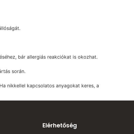
llóságát.
séhez, bár allergiás reakciókat is okozhat.
rtás során.
a nikkellel kapcsolatos anyagokat keres, a
Elérhetőség