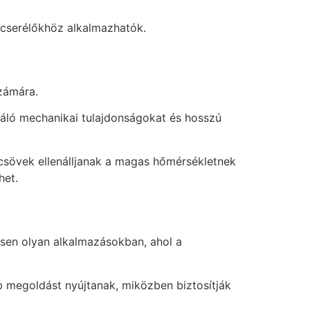
őcserélőkhöz alkalmazhatók.
számára.
áló mechanikai tulajdonságokat és hosszú
ncsövek ellenálljanak a magas hőmérsékletnek
het.
sen olyan alkalmazásokban, ahol a
megoldást nyújtanak, miközben biztosítják