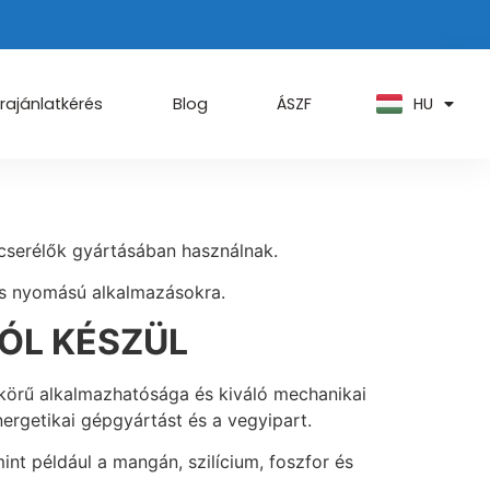
PT
KO
ZH
HU
AR
rajánlatkérés
Blog
ÁSZF
cserélők gyártásában használnak.
és nyomású alkalmazásokra.
ÓL KÉSZÜL
 körű alkalmazhatósága és kiváló mechanikai
nergetikai gépgyártást és a vegyipart.
nt például a mangán, szilícium, foszfor és