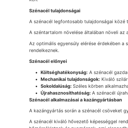
Szénacél tulajdonságai
A szénacél legfontosabb tulajdonságai közé 
A széntartalom növelése általában növeli az
Az optimális egyensúly elérése érdekében a 
rendelkeznek.
Szénacél előnyei
Költséghatékonyság:
A szénacél gazdas
Mechanikai tulajdonságok:
Kiváló szilá
Sokoldalúság:
Széles körben alkalmazha
Újrahasznosíthatóság:
A szénacél újra
Szénacél alkalmazásai a kazángyártásban
A kazángyártás során a szénacél csöveket g
A szénacél kiváló hővezető képességgel rende