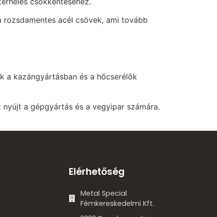
terhelés csökkentéséhez.
 a rozsdamentes acél csövek, ami tovább
k a kazángyártásban és a hőcserélők
 nyújt a gépgyártás és a vegyipar számára.
Elérhetőség
Metal Special
Fémkereskedelmi Kft.