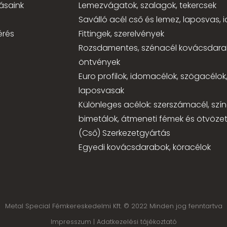
ásaink
Lemezvágatok, szalagok, tekercsek
Saválló acél cső és lemez, laposvas,
érés
Fittingek, szerelvények
Rozsdamentes, szénacél kovácsdara
öntvények
Euro profilok, idomacélok, szögacélok
laposvasak
Különleges acélok: szerszámacél, szí
bimetálok, átmeneti fémek és ötvözet
(Cső) Szerkezetgyártás
Egyedi kovácsdarabok, köracélok
Metal Special Fémkereskedelmi Kft. © 2022 Minden jog fenntartva
Impresszum |
Adatkezelési tájékoztató