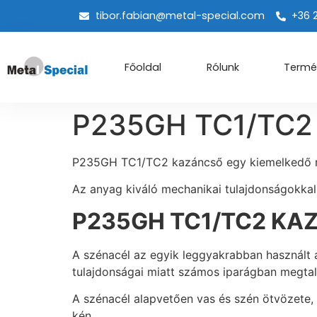
tibor.fabian@metal-special.com
+36 
Főoldal
Rólunk
Termé
P235GH TC1/TC2
P235GH TC1/TC2 kazáncső egy kiemelkedő m
Az anyag kiváló mechanikai tulajdonságokkal
P235GH TC1/TC2 KA
A szénacél az egyik leggyakrabban használt 
tulajdonságai miatt számos iparágban megtalál
A szénacél alapvetően vas és szén ötvözete, 
kén.