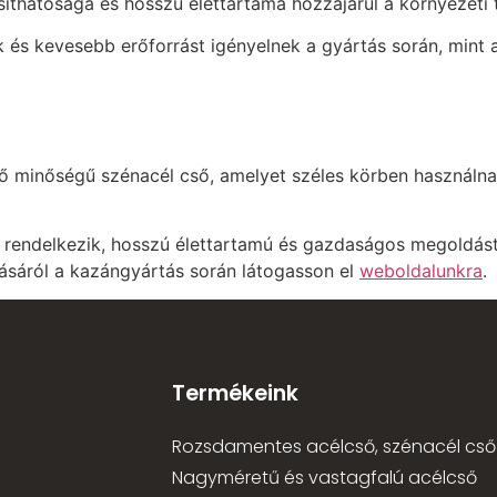
hatósága és hosszú élettartama hozzájárul a környezeti 
és kevesebb erőforrást igényelnek a gyártás során, mint
minőségű szénacél cső, amelyet széles körben használna
 rendelkezik, hosszú élettartamú és gazdaságos megoldást
lásáról a kazángyártás során látogasson el
weboldalunkra
.
Termékeink
Rozsdamentes acélcső, szénacél cső
Nagyméretű és vastagfalú acélcső