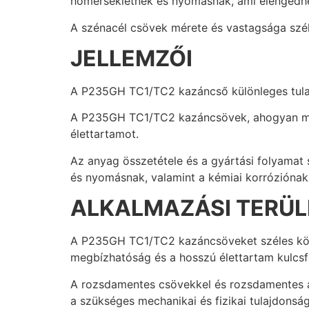
hőmérsékletnek és nyomásnak, ami elengedh
A szénacél csövek mérete és vastagsága szél
JELLEMZŐI
A P235GH TC1/TC2 kazáncső különleges tulaj
A P235GH TC1/TC2 kazáncsövek, ahogyan már e
élettartamot.
Az anyag összetétele és a gyártási folyamat
és nyomásnak, valamint a kémiai korróziónak
ALKALMAZÁSI TERÜL
A P235GH TC1/TC2 kazáncsöveket széles körb
megbízhatóság és a hosszú élettartam kulcs
A rozsdamentes csövekkel és rozsdamentes a
a szükséges mechanikai és fizikai tulajdonsá