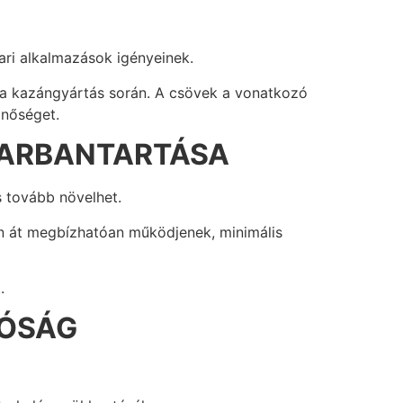
ri alkalmazások igényeinek.
yt a kazángyártás során. A csövek a vonatkozó
inőséget.
KARBANTARTÁSA
 tovább növelhet.
en át megbízhatóan működjenek, minimális
.
TÓSÁG