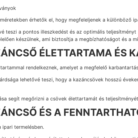
ványok
retekben érhetők el, hogy megfeleljenek a különböző ipa
vé teszi a pontos illeszkedést és az optimális teljesítmén
lően készülnek, ami biztosítja a megbízhatóságot és a m
ZÁNCSŐ ÉLETTARTAMA ÉS 
artammal rendelkeznek, amelyet a megfelelő karbantartás
lárdsága lehetővé teszi, hogy a kazáncsövek hosszú évek
sa segít megőrizni a csövek élettartamát és teljesítményét
ZÁNCSŐ ÉS A FENNTARTHA
 ipari termelésben.