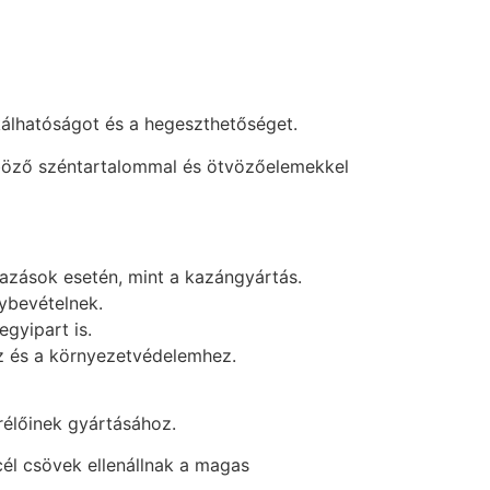
kálhatóságot és a hegeszthetőséget.
önböző széntartalommal és ötvözőelemekkel
zások esetén, mint a kazángyártás.
ybevételnek.
gyipart is.
oz és a környezetvédelemhez.
rélőinek gyártásához.
cél csövek ellenállnak a magas