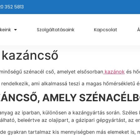
20 352 5813
keink
Szolgáltatásaink
Kapcsolat
Á
 kazáncső
inőségű szénacél cső, amelyet elsősorban
kazánok
és hő
 rendelkezik, ami alkalmassá teszi a magas hőmérsékletű 
ZÁNCSŐ, AMELY SZÉNACÉLB
anyag az iparban, különösen a kazángyártás során. Széles
ható, beleértve az olajipart, a gázipari gépgyártást, az e
de gyakran tartalmaz kis mennyiségben más elemeket is, mi