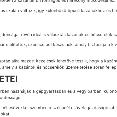
etetlen a kazánok biztonságos és hatékony működéséhez.
es skálán változik, így különböző típusú kazánokhoz és h
donságai révén ideális választás kazánok és hőcserélők 
mlítettük, szénacélból készülnek, amely biztosítja a kiv
 során alkalmazott kezelések lehetővé teszik, hogy a kazá
, amely a kazánok és hőcserélők üzemeltetése során fellép
ETEI
en használják a gépgyártásban és a vegyiparban, különö
fontosságú.
cél csövekkel szemben a szénacél csövek gazdaságosabb 
gokat.