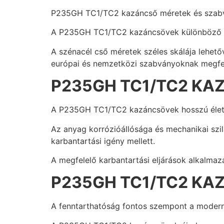
P235GH TC1/TC2 kazáncső méretek és szab
A P235GH TC1/TC2 kazáncsövek különböző mé
A szénacél cső méretek széles skálája lehető
európai és nemzetközi szabványoknak megfele
P235GH TC1/TC2 KA
A P235GH TC1/TC2 kazáncsövek hosszú élett
Az anyag korrózióállósága és mechanikai szi
karbantartási igény mellett.
A megfelelő karbantartási eljárások alkalmazá
P235GH TC1/TC2 KA
A fenntarthatóság fontos szempont a modern