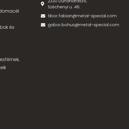
2330 Dunaharaszti,
Széchenyi u. 46.
 idomacél
tibor.fabian@metal-special.com
gabor.bohus@metal-special.com
bok és
,
nesfémek,
eik