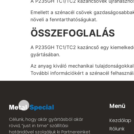
A P235GH TC1/TC2 kazáncsövek újrahasznosít
Emellett a szénacél csövek gazdaságosabbak 
növeli a fenntarthatóságukat.
ÖSSZEFOGLALÁS
A P235GH TC1/TC2 kazáncső egy kiemelkedő 
gyártásában.
Az anyag kiváló mechanikai tulajdonságokkal
További információkért a szénacél felhaszná
Menü
Célunk, hogy akár gyártásból akár
Kezdőlap
rövid, “just in time” szállítási
Rólunk
határidővel szolgáljuk ki Partnereinket