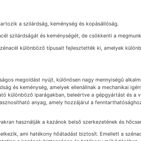
tartozik a szilárdság, keménység és kopásállóság.
 acél szilárdságát és keménységét, de csökkenti a megmun
szénacél különböző típusait fejlesztették ki, amelyek kül
ágos megoldást nyújt, különösen nagy mennyiségű alkalma
rdság és keménység, amelyek ellenállnak a mechanikai igén
tó különböző iparágakban, beleértve a gépgyártást és a ve
hasznosítható anyag, amely hozzájárul a fenntarthatóságh
yakran használják a kazánok belső szerkezetének és hőcse
lkezik, ami hatékony hőátadást biztosít. Emellett a széna