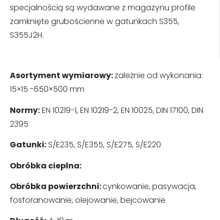
specjalnością są wydawane z magazynu profile
zamknięte grubościenne w gatunkach S355,
S355J2H.
Asortyment wymiarowy:
zależnie od wykonania:
15×15 -650×500 mm
Normy
:
EN 10219-1, EN 10219-2, EN 10025, DIN 17100, DIN
2395
Gatunki
:
S/E235, S/E355, S/E275, S/E220
Obróbka cieplna:
Obróbka powierzchni:
cynkowanie, pasywacja,
fosforanowanie, olejowanie, bejcowanie