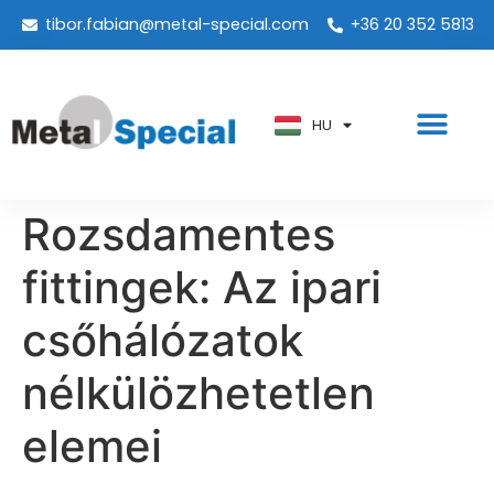
tibor.fabian@metal-special.com
+36 20 352 5813
PT
KO
ZH
HU
AR
Rozsdamentes
fittingek: Az ipari
csőhálózatok
nélkülözhetetlen
elemei