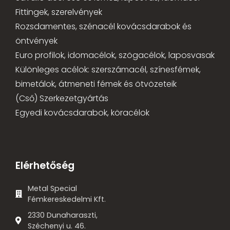
Fittingek, szerelvények
Rozsdamentes, szénacél kovácsdarabok és
öntvények
Euro profilok, idomacélok, szögacélok, laposvasak
Különleges acélok: szerszámacél, színesfémek,
bimetálok, átmeneti fémek és ötvözeteik
(Cső) Szerkezetgyártás
Egyedi kovácsdarabok, köracélok
Elérhetőség
Metal Special
Fémkereskedelmi Kft.
2330 Dunaharaszti,
Széchenyi u. 46.