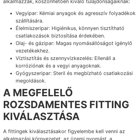
alkalmazzák, köszönhetően kiváló tulajdonságaiknak:
Vegyipar: Kémiai anyagok és agresszív folyadékok
szállítására.
Élelmiszeripar: Higiénikus, könnyen tisztítható
csatlakozások biztosítása érdekében.
Olaj- és gázipar: Magas nyomásállóságot igénylő
vezetékekhez.
Víztisztítás és szennyvízkezelés: Ellenáll a
korróziónak és a vegyi anyagoknak.
Gyógyszeripar: Steril és megbízható csatlakozási
megoldások.
A MEGFELELŐ
ROZSDAMENTES FITTING
KIVÁLASZTÁSA
A fittingek kiválasztásakor figyelembe kell venni az
alkalmazási környezetet, az üzemi nyomást, a