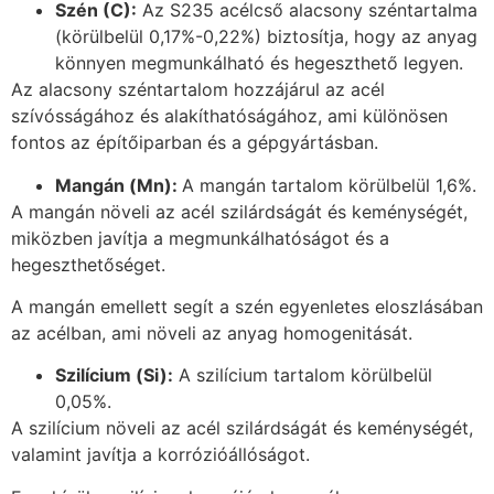
Szén (C):
Az S235 acélcső alacsony széntartalma
(körülbelül 0,17%-0,22%) biztosítja, hogy az anyag
könnyen megmunkálható és hegeszthető legyen.
Az alacsony széntartalom hozzájárul az acél
szívósságához és alakíthatóságához, ami különösen
fontos az építőiparban és a gépgyártásban.
Mangán (Mn):
A mangán tartalom körülbelül 1,6%.
A mangán növeli az acél szilárdságát és keménységét,
miközben javítja a megmunkálhatóságot és a
hegeszthetőséget.
A mangán emellett segít a szén egyenletes eloszlásában
az acélban, ami növeli az anyag homogenitását.
Szilícium (Si):
A szilícium tartalom körülbelül
0,05%.
A szilícium növeli az acél szilárdságát és keménységét,
valamint javítja a korrózióállóságot.