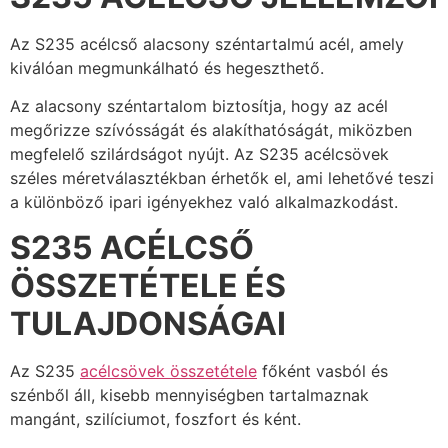
Az S235 acélcső alacsony széntartalmú acél, amely
kiválóan megmunkálható és hegeszthető.
Az alacsony széntartalom biztosítja, hogy az acél
megőrizze szívósságát és alakíthatóságát, miközben
megfelelő szilárdságot nyújt. Az S235 acélcsövek
széles méretválasztékban érhetők el, ami lehetővé teszi
a különböző ipari igényekhez való alkalmazkodást.
S235 ACÉLCSŐ
ÖSSZETÉTELE ÉS
TULAJDONSÁGAI
Az S235
acélcsövek összetétele
főként vasból és
szénből áll, kisebb mennyiségben tartalmaznak
mangánt, szilíciumot, foszfort és ként.