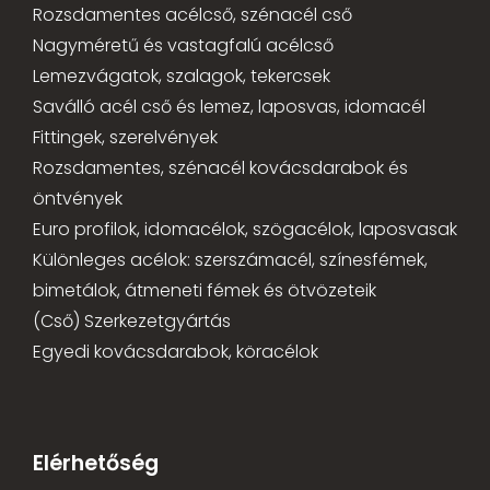
Rozsdamentes acélcső, szénacél cső
Nagyméretű és vastagfalú acélcső
Lemezvágatok, szalagok, tekercsek
Saválló acél cső és lemez, laposvas, idomacél
Fittingek, szerelvények
Rozsdamentes, szénacél kovácsdarabok és
öntvények
Euro profilok, idomacélok, szögacélok, laposvasak
Különleges acélok: szerszámacél, színesfémek,
bimetálok, átmeneti fémek és ötvözeteik
(Cső) Szerkezetgyártás
Egyedi kovácsdarabok, köracélok
Elérhetőség