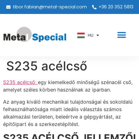
tibor.fabian@metal-special.com
+36 20 352 5813
PT
KO
ZH
HU
AR
S235 acélcső
S235 acélcső:
egy kiemelkedő minőségű szénacél cső,
amelyet széles körben használnak az iparban.
Az anyag kiváló mechanikai tulajdonságai és sokoldalú
felhasználhatósága miatt ideális választás számos
alkalmazási területen, beleértve a gépgyártást, az
építőipart és a szerkezetépítést.
S235 ACÉLCSŐ JELLEMZŐI