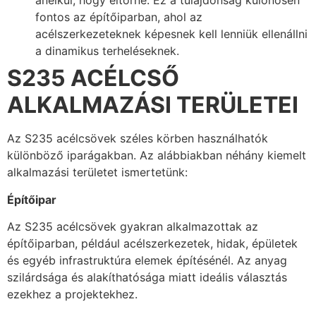
anélkül, hogy eltörne. Ez a tulajdonság különösen
fontos az építőiparban, ahol az
acélszerkezeteknek képesnek kell lenniük ellenállni
a dinamikus terheléseknek.
S235 ACÉLCSŐ
ALKALMAZÁSI TERÜLETEI
Az S235 acélcsövek széles körben használhatók
különböző iparágakban. Az alábbiakban néhány kiemelt
alkalmazási területet ismertetünk:
Építőipar
Az S235 acélcsövek gyakran alkalmazottak az
építőiparban, például acélszerkezetek, hidak, épületek
és egyéb infrastruktúra elemek építésénél. Az anyag
szilárdsága és alakíthatósága miatt ideális választás
ezekhez a projektekhez.