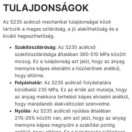
TULAJDONSÁGOK
Az S235 acélcső mechanikai tulajdonságai közé
tartozik a magas szilárdság, a jó alakíthatóság és a
kiváló hegeszthetőség.
Szakítószilárdság:
Az S235 acélcső
szakítószilárdsága általában 360-510 MPa között
mozog. Ez a tulajdonság azt jelzi, hogy az anyag
mennyire képes ellenállni a húzóerőnek anélkül,
hogy eltörne.
Folyáshatár:
Az S235 acélcső folyáshatára
körülbelül 235 MPa. Ez az érték azt mutatja, hogy
az anyag mekkora terhelést képes elviselni anélkül,
hogy maradandó alakváltozást szenvedne.
Nyúlás
: Az S235 acélcső nyúlása általában
21%-26% között van, ami azt jelzi, hogy az anyag
mennyire képes megnyúlni a szakítási pontig