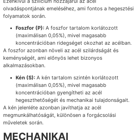
Ezenkívül a szilícium hozzájárul az acél
olvadáspontjának emeléséhez, ami fontos a hegesztési
folyamatok során.
Foszfor (P):
A foszfor tartalom korlátozott
(maximálisan 0,05%), mivel magasabb
koncentrációban ridegséget okozhat az acélban.
A foszfor azonban növeli az acél szilárdságát és
keménységét, ami előnyös lehet bizonyos
alkalmazásokban.
Kén (S):
A kén tartalom szintén korlátozott
(maximálisan 0,05%), mivel magasabb
koncentrációban gyengítheti az acél
hegeszthetőségét és mechanikai tulajdonságait.
A kén jelenléte azonban javíthatja az acél
megmunkálhatóságát, különösen a forgácsolási
műveletek során.
MECHANIKAI