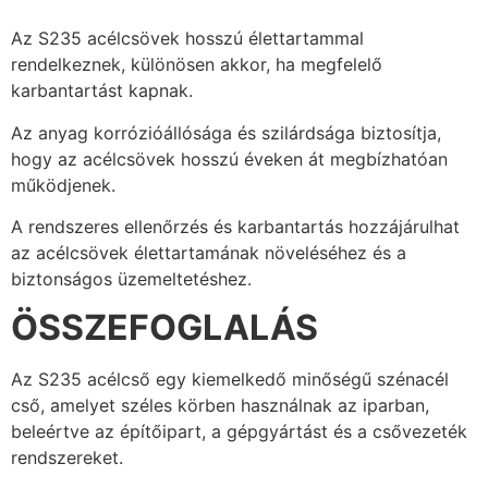
Az S235 acélcsövek hosszú élettartammal
rendelkeznek, különösen akkor, ha megfelelő
karbantartást kapnak.
Az anyag korrózióállósága és szilárdsága biztosítja,
hogy az acélcsövek hosszú éveken át megbízhatóan
működjenek.
A rendszeres ellenőrzés és karbantartás hozzájárulhat
az acélcsövek élettartamának növeléséhez és a
biztonságos üzemeltetéshez.
ÖSSZEFOGLALÁS
Az S235 acélcső egy kiemelkedő minőségű szénacél
cső, amelyet széles körben használnak az iparban,
beleértve az építőipart, a gépgyártást és a csővezeték
rendszereket.