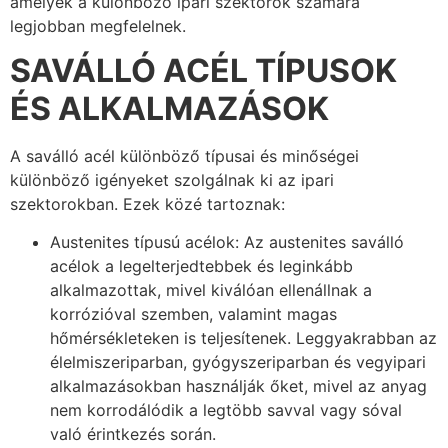
amelyek a különböző ipari szektorok számára
legjobban megfelelnek.
SAVÁLLÓ ACÉL TÍPUSOK
ÉS ALKALMAZÁSOK
A saválló acél különböző típusai és minőségei
különböző igényeket szolgálnak ki az ipari
szektorokban. Ezek közé tartoznak:
Austenites típusú acélok: Az austenites saválló
acélok a legelterjedtebbek és leginkább
alkalmazottak, mivel kiválóan ellenállnak a
korrózióval szemben, valamint magas
hőmérsékleteken is teljesítenek. Leggyakrabban az
élelmiszeriparban, gyógyszeriparban és vegyipari
alkalmazásokban használják őket, mivel az anyag
nem korrodálódik a legtöbb savval vagy sóval
való érintkezés során.