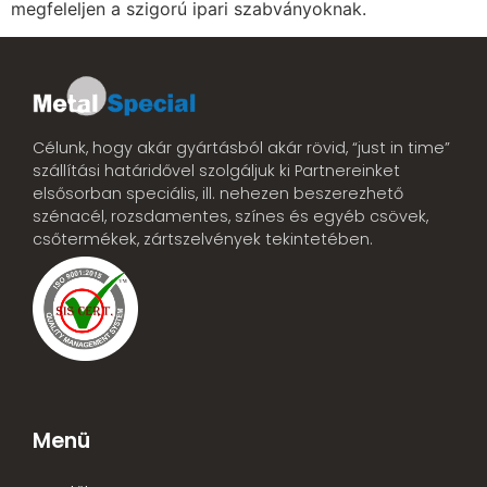
megfeleljen a szigorú ipari szabványoknak.
Célunk, hogy akár gyártásból akár rövid, “just in time”
szállítási határidővel szolgáljuk ki Partnereinket
elsősorban speciális, ill. nehezen beszerezhető
szénacél, rozsdamentes, színes és egyéb csövek,
csőtermékek, zártszelvények tekintetében.
Menü