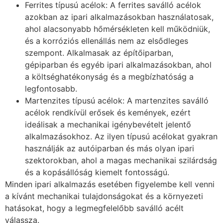
Ferrites típusú acélok: A ferrites saválló acélok
azokban az ipari alkalmazásokban használatosak,
ahol alacsonyabb hőmérsékleten kell működniük,
és a korróziós ellenállás nem az elsődleges
szempont. Alkalmasak az építőiparban,
gépiparban és egyéb ipari alkalmazásokban, ahol
a költséghatékonyság és a megbízhatóság a
legfontosabb.
Martenzites típusú acélok: A martenzites saválló
acélok rendkívül erősek és kemények, ezért
ideálisak a mechanikai igénybevételt jelentő
alkalmazásokhoz. Az ilyen típusú acélokat gyakran
használják az autóiparban és más olyan ipari
szektorokban, ahol a magas mechanikai szilárdság
és a kopásállóság kiemelt fontosságú.
Minden ipari alkalmazás esetében figyelembe kell venni
a kívánt mechanikai tulajdonságokat és a környezeti
hatásokat, hogy a legmegfelelőbb saválló acélt
válassza.