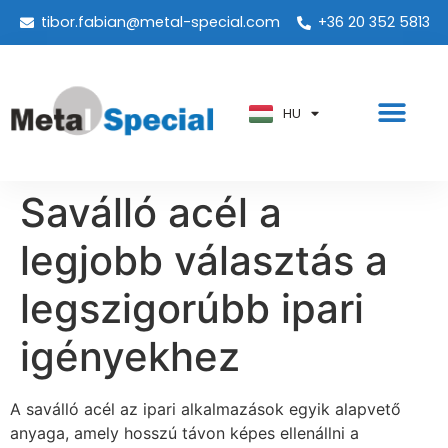
tibor.fabian@metal-special.com
+36 20 352 5813
PT
KO
ZH
HU
AR
Saválló acél a
legjobb választás a
legszigorúbb ipari
igényekhez
A saválló acél az ipari alkalmazások egyik alapvető
anyaga, amely hosszú távon képes ellenállni a