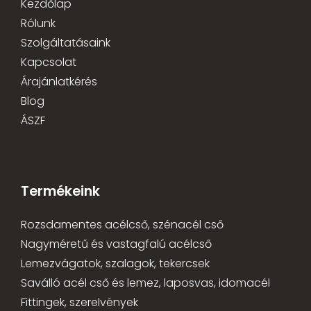
Kezdőlap
Rólunk
Szolgáltatásaink
Kapcsolat
Árajánlatkérés
Blog
ÁSZF
Termékeink
Rozsdamentes acélcső, szénacél cső
Nagyméretű és vastagfalú acélcső
Lemezvágatok, szalagok, tekercsek
Saválló acél cső és lemez, laposvas, idomacél
Fittingek, szerelvények