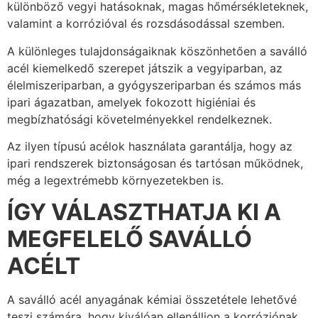
különböző vegyi hatásoknak, magas hőmérsékleteknek,
valamint a korrózióval és rozsdásodással szemben.
A különleges tulajdonságaiknak köszönhetően a saválló
acél kiemelkedő szerepet játszik a vegyiparban, az
élelmiszeriparban, a gyógyszeriparban és számos más
ipari ágazatban, amelyek fokozott higiéniai és
megbízhatósági követelményekkel rendelkeznek.
Az ilyen típusú acélok használata garantálja, hogy az
ipari rendszerek biztonságosan és tartósan működnek,
még a legextrémebb környezetekben is.
ÍGY VÁLASZTHATJA KI A
MEGFELELŐ SAVÁLLÓ
ACÉLT
A saválló acél anyagának kémiai összetétele lehetővé
teszi számára, hogy kiválóan ellenálljon a korróziónak,