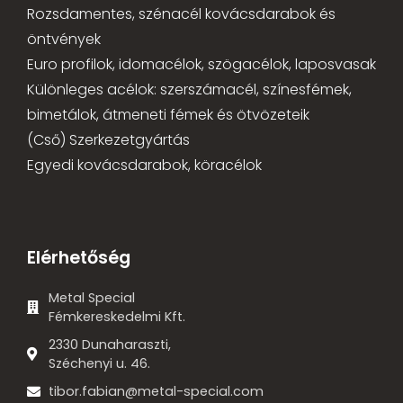
Rozsdamentes, szénacél kovácsdarabok és
öntvények
Euro profilok, idomacélok, szögacélok, laposvasak
Különleges acélok: szerszámacél, színesfémek,
bimetálok, átmeneti fémek és ötvözeteik
(Cső) Szerkezetgyártás
Egyedi kovácsdarabok, köracélok
Elérhetőség
Metal Special
Fémkereskedelmi Kft.
2330 Dunaharaszti,
Széchenyi u. 46.
tibor.fabian@metal-special.com