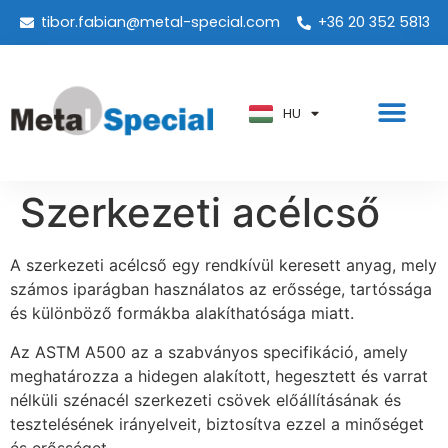
tibor.fabian@metal-special.com
+36 20 352 5813
PT
KO
ZH
HU
AR
Szerkezeti acélcső
A szerkezeti acélcső egy rendkívül keresett anyag, mely
számos iparágban használatos az erőssége, tartóssága
és különböző formákba alakíthatósága miatt.
Az ASTM A500 az a szabványos specifikáció, amely
meghatározza a hidegen alakított, hegesztett és varrat
nélküli szénacél szerkezeti csövek előállításának és
tesztelésének irányelveit, biztosítva ezzel a minőséget
és erősséget.