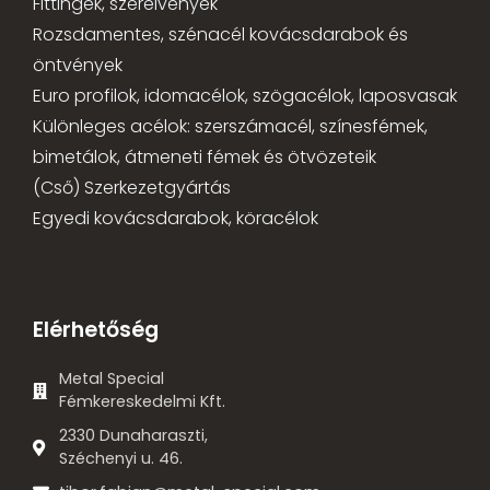
Fittingek, szerelvények
Rozsdamentes, szénacél kovácsdarabok és
öntvények
Euro profilok, idomacélok, szögacélok, laposvasak
Különleges acélok: szerszámacél, színesfémek,
bimetálok, átmeneti fémek és ötvözeteik
(Cső) Szerkezetgyártás
Egyedi kovácsdarabok, köracélok
Elérhetőség
Metal Special
Fémkereskedelmi Kft.
2330 Dunaharaszti,
Széchenyi u. 46.