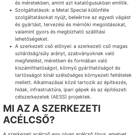
és méretekben, amint azt katalógusukban említik.
Szolgáltatások: a Metal Special különféle
szolgáltatásokat nyújt, beleértve az egyedi vágást
és gyártást, tervezési és mérnöki megoldásokat,
valamint gyors és megbízható szállítási
lehetőségeket.
A szerkezeti cső előnyei: a szerkezeti cső magas
szilárdság/súly arányt, szabványoknak való
megfelelést, méretben és formában való
kiszámíthatóságot, könnyű gyárthatóságot és
tartósságot kínál szélsőséges környezeti feltételek
mellett. Alkalmazásai közé tartozik az építkezés,
hidak, infrastruktúra, ipari gépek és az építészeti
célszerkezetek (AESS) projektek.
MI AZ A SZERKEZETI
ACÉLCSŐ?
A szerkezeti acélcső egy olyan acélcső típus, amelyet