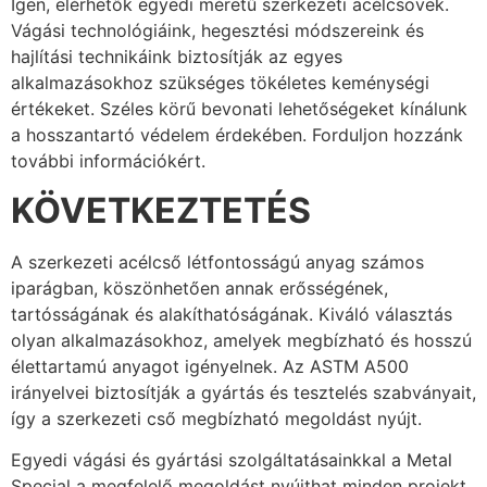
Igen, elérhetők egyedi méretű szerkezeti acélcsövek.
Vágási technológiáink, hegesztési módszereink és
hajlítási technikáink biztosítják az egyes
alkalmazásokhoz szükséges tökéletes keménységi
értékeket. Széles körű bevonati lehetőségeket kínálunk
a hosszantartó védelem érdekében. Forduljon hozzánk
további információkért.
KÖVETKEZTETÉS
A szerkezeti acélcső létfontosságú anyag számos
iparágban, köszönhetően annak erősségének,
tartósságának és alakíthatóságának. Kiváló választás
olyan alkalmazásokhoz, amelyek megbízható és hosszú
élettartamú anyagot igényelnek. Az ASTM A500
irányelvei biztosítják a gyártás és tesztelés szabványait,
így a szerkezeti cső megbízható megoldást nyújt.
Egyedi vágási és gyártási szolgáltatásainkkal a Metal
Special a megfelelő megoldást nyújthat minden projekt