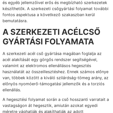
és egyéb jellemzőivel erős és megbízható szerkezetek
készíthetők. A szerkezeti csőgyártási folyamat további
fontos aspektusa a következő szakaszban kerül
bemutatásra.
A SZERKEZETI ACÉLCSŐ
GYÁRTÁSI FOLYAMATA
A szerkezeti acél cső gyártása magában foglalja az
acél alakítását egy görgős rendszer segítségével,
valamint az elektromos ellenállásos hegesztés
használatát az összeillesztéshez. Ennek számos előnye
van, többek között a kiváló szilárdság-tömeg arány, az
előnyös nyomóerő-támogatási jellemzők és a torziós
ellenállás.
A hegesztési folyamat során a cső hosszanti varratait a
vastagságon át hegesztik, amiután azokat egyedi
méretre vághatják és alakíthatják az adott