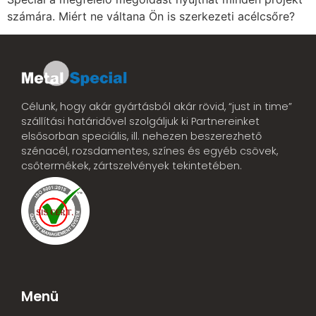
számára. Miért ne váltana Ön is szerkezeti acélcsőre?
Célunk, hogy akár gyártásból akár rövid, “just in time”
szállítási határidővel szolgáljuk ki Partnereinket
elsősorban speciális, ill. nehezen beszerezhető
szénacél, rozsdamentes, színes és egyéb csövek,
csőtermékek, zártszelvények tekintetében.
Menü