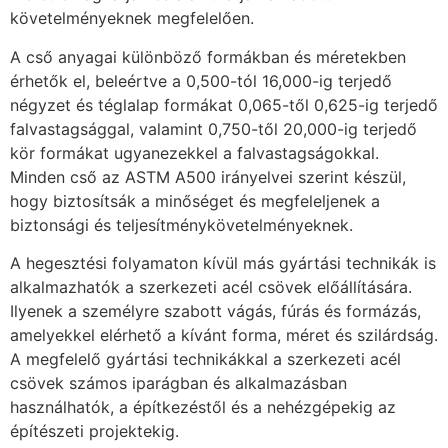
követelményeknek megfelelően.
A cső anyagai különböző formákban és méretekben
érhetők el, beleértve a 0,500-tól 16,000-ig terjedő
négyzet és téglalap formákat 0,065-től 0,625-ig terjedő
falvastagsággal, valamint 0,750-től 20,000-ig terjedő
kör formákat ugyanezekkel a falvastagságokkal.
Minden cső az ASTM A500 irányelvei szerint készül,
hogy biztosítsák a minőséget és megfeleljenek a
biztonsági és teljesítménykövetelményeknek.
A hegesztési folyamaton kívül más gyártási technikák is
alkalmazhatók a szerkezeti acél csövek előállítására.
Ilyenek a személyre szabott vágás, fúrás és formázás,
amelyekkel elérhető a kívánt forma, méret és szilárdság.
A megfelelő gyártási technikákkal a szerkezeti acél
csövek számos iparágban és alkalmazásban
használhatók, a építkezéstől és a nehézgépekig az
építészeti projektekig.