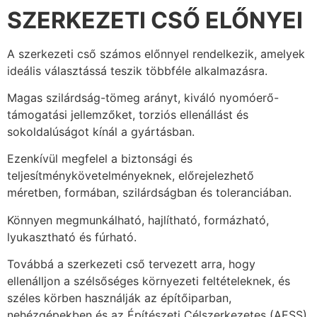
SZERKEZETI CSŐ ELŐNYEI
A szerkezeti cső számos előnnyel rendelkezik, amelyek
ideális választássá teszik többféle alkalmazásra.
Magas szilárdság-tömeg arányt, kiváló nyomóerő-
támogatási jellemzőket, torziós ellenállást és
sokoldalúságot kínál a gyártásban.
Ezenkívül megfelel a biztonsági és
teljesítménykövetelményeknek, előrejelezhető
méretben, formában, szilárdságban és toleranciában.
Könnyen megmunkálható, hajlítható, formázható,
lyukasztható és fúrható.
Továbbá a szerkezeti cső tervezett arra, hogy
ellenálljon a szélsőséges környezeti feltételeknek, és
széles körben használják az építőiparban,
nehézgépekben és az Építészeti Célszerkezetes (AESS)