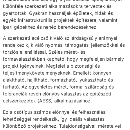
különféle szerkezeti alkalmazásokra terveztek és
gyártottak. Gyakran használják épületek, hidak és
egyéb infrastrukturális projektek építésére, valamint
ipari gépekhez és nehéz berendezésekhez.
A szerkezeti acélcső kiváló szilárdság/súly aránnyal
rendelkezik, kiváló nyomási támogatási jellemzőkkel és
torziós ellenállással. Széles méret- és
formaválasztékban kapható, hogy megfeleljen bármely
projekt igényeinek. Megfelel a biztonsági és
teljesítménykövetelményeknek. Emellett könnyen
alakítható, hajlítható, formázható, lyukasztható és
fúrható. Az egyenletes méret, forma, szilárdság és
toleranciák révén előnyös választás az építészeti
célszerkezetek (AESS) alkalmazásaihoz.
Ez a csőtípus számos előnnyel és felhasználási
lehetőséggel rendelkezik, így ideális választás
különböző projektekhez. Tulajdonságaival, méreteivel