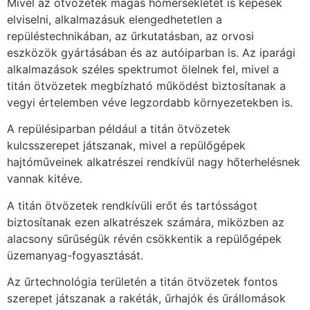
Mivel az ötvözetek magas hőmérsékletet is képesek
elviselni, alkalmazásuk elengedhetetlen a
repüléstechnikában, az űrkutatásban, az orvosi
eszközök gyártásában és az autóiparban is. Az iparági
alkalmazások széles spektrumot ölelnek fel, mivel a
titán ötvözetek megbízható működést biztosítanak a
vegyi értelemben véve legzordabb környezetekben is.
A repülésiparban például a titán ötvözetek
kulcsszerepet játszanak, mivel a repülőgépek
hajtóműveinek alkatrészei rendkívül nagy hőterhelésnek
vannak kitéve.
A titán ötvözetek rendkívüli erőt és tartósságot
biztosítanak ezen alkatrészek számára, miközben az
alacsony sűrűségük révén csökkentik a repülőgépek
üzemanyag-fogyasztását.
Az űrtechnológia területén a titán ötvözetek fontos
szerepet játszanak a rakéták, űrhajók és űrállomások