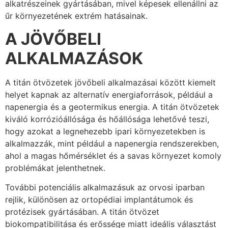
alkatrészeinek gyártásában, mivel képesek ellenállni az
űr környezetének extrém hatásainak.
A JÖVŐBELI
ALKALMAZÁSOK
A titán ötvözetek jövőbeli alkalmazásai között kiemelt
helyet kapnak az alternatív energiaforrások, például a
napenergia és a geotermikus energia. A titán ötvözetek
kiváló korrózióállósága és hőállósága lehetővé teszi,
hogy azokat a legnehezebb ipari környezetekben is
alkalmazzák, mint például a napenergia rendszerekben,
ahol a magas hőmérséklet és a savas környezet komoly
problémákat jelenthetnek.
További potenciális alkalmazásuk az orvosi iparban
rejlik, különösen az ortopédiai implantátumok és
protézisek gyártásában. A titán ötvözet
biokompatibilitása és erőssége miatt ideális választást