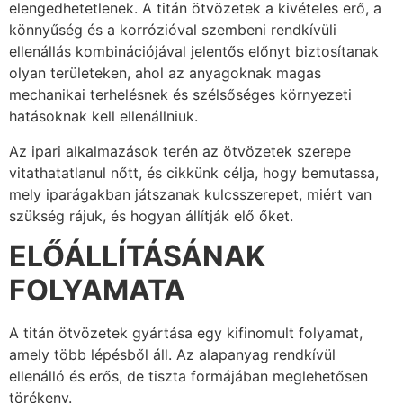
elengedhetetlenek. A titán ötvözetek a kivételes erő, a
könnyűség és a korrózióval szembeni rendkívüli
ellenállás kombinációjával jelentős előnyt biztosítanak
olyan területeken, ahol az anyagoknak magas
mechanikai terhelésnek és szélsőséges környezeti
hatásoknak kell ellenállniuk.
Az ipari alkalmazások terén az ötvözetek szerepe
vitathatatlanul nőtt, és cikkünk célja, hogy bemutassa,
mely iparágakban játszanak kulcsszerepet, miért van
szükség rájuk, és hogyan állítják elő őket.
ELŐÁLLÍTÁSÁNAK
FOLYAMATA
A titán ötvözetek gyártása egy kifinomult folyamat,
amely több lépésből áll. Az alapanyag rendkívül
ellenálló és erős, de tiszta formájában meglehetősen
törékeny.