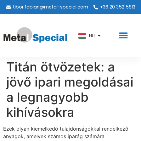
tibor.fabian@metal-special.com
+36 20 352 5813
PT
KO
ZH
HU
AR
Titán ötvözetek: a
jövő ipari megoldásai
a legnagyobb
kihívásokra
Ezek olyan kiemelkedő tulajdonságokkal rendelkező
anyagok, amelyek számos iparág számára