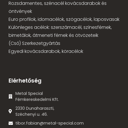
Rozsdamentes, szénacél kovácsdarabok és
öntvények
Euro profilok, idomacélok, szögacélok, laposvasak
Különleges acélok: szerszámacél, színesfémek,
bimetálok, átmeneti fémek és ötvözeteik
(Cső) Szerkezetgyártás
Egyedi kovácsdarabok, köracélok
Elérhetőség
Metal Special
Fémkereskedelmi Kft.
2330 Dunaharaszti,
Széchenyi u. 46.
tibor.fabian@metal-special.com