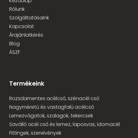
Kezdőlap
Rólunk
Szolgáltatásaink
Kapcsolat
Árajánlatkérés
Blog
ÁSZF
Termékeink
Rozsdamentes acélcső, szénacél cső
Nagyméretű és vastagfalú acélcső
Lemezvágatok, szalagok, tekercsek
Saválló acél cső és lemez, laposvas, idomacél
Fittingek, szerelvények