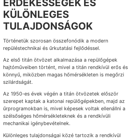
ÉRDEKESSÉGEK ÉS
KÜLÖNLEGES
TULAJDONSÁGOK
Történetük szorosan összefonódik a modern
repüléstechnikai és űrkutatási fejlődéssel.
Az első titán ötvözet alkalmazása a repülőgépek
hajtóműveiben történt, mivel a titán rendkívül erős és
könnyű, miközben magas hőmérsékleten is megőrzi
szilárdságát.
Az 1950-es évek végén a titán ötvözetek először
szerepet kaptak a katonai repülőgépekben, majd az
űrprogramokban is, mivel képesek voltak ellenállni a
szélsőséges hőmérsékleteknek és a rendkívüli
mechanikai igénybevételnek.
Különleges tulajdonságai közé tartozik a rendkívül